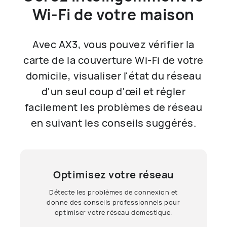
Wi-Fi de votre maison
Avec AX3, vous pouvez vérifier la
carte de la couverture Wi-Fi de votre
domicile, visualiser l'état du réseau
d'un seul coup d'œil et régler
facilement les problèmes de réseau
en suivant les conseils suggérés.
Optimisez votre réseau
Optimisez votre réseau
Diagnostic intelligent
Couverture du signal
Visualisez l'état du réseau pour chacun des
Fournit une carte de couverture de votre
Détecte les problèmes de connexion et
Détecte les problèmes de connexion et
donne des conseils professionnels pour
donne des conseils professionnels pour
appareils connectés de votre maison.
réseau Wi-Fi domestique,
affichant la couverture de manière précise
Obtenez une compréhension claire de
optimiser votre réseau domestique.
optimiser votre réseau domestique.
l'ensemble de votre réseau domestique.
et vivante.