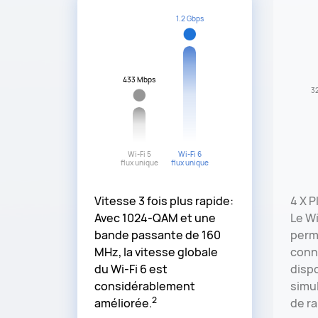
1.2 Gbps
433 Mbps
32
Wi-Fi 5
Wi-Fi 6
flux unique
flux unique
Vitesse 3 fois plus rapide:
4 X P
Avec 1024-QAM et une
Le W
bande passante de 160
perm
MHz, la vitesse globale
conn
du Wi-Fi 6 est
dispo
considérablement
simu
2
améliorée.
de r