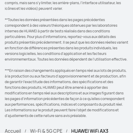
compris, mais sans s'y limiter, les arrière-plans, l'interface utilisateur, les
icônes et les vidéos) peuvent varier.
**Toutes les données présentées dans les pages précédentes
correspondent à des valeurs théoriques obtenues par les laboratoires
internes de HUAWEI à partir de tests réalisés dans des conditions
particulières. Pour plus d'informations, reportez-vous aux détails des
produits présentés précédemment. Il se peut que les données réelles varient
en fonction de différences présentes dans les produits individuels, les
versions logicielles, les conditions d'application et les facteurs
environnementaux. Toutes les données dépendent de l'utilisation effective.
***En raison des changements appliqués en temps réel aux lots de produits,
à la production ou aux facteurs d'approvisionnement et de production, afin
de garantir l'exactitude des informations, des spécifications et des
fonctions des produits, HUAWEI peut être amené à apporter des
modifications en temps réel aux descriptions et aux images figurant dans
les pages d'information précédentes de façon à ce qu'elles correspondent
aux performances, spécifications, indices et composants du produit réel.
Les informations sur le produit peuvent faire l'objet de modifications et
d'ajustements de cette nature sans avis préalable.
Accueil
Wi-Fi & 5G CPE
HUAWEI WiFi AX3