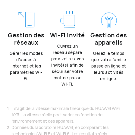
Gestion des
Wi-Fi invité
Gestion des
réseaux
appareils
Ouvrez un
réseau séparé
Gérer les modes
Gérez le temps
pour votre / vos
d'accès à
que votre famille
invité(s) afin de
Internet et les
passe en ligne et
sécuriser votre
paramètres Wi-
leurs activités
mot de passe
Fi.
en ligne.
Wi-Fi.
Il s'agit de la vitesse maximale théorique du HUAWEI WiFi
AX3. La vitesse réelle peut varier en fonction de
l'environnement et des appareils.
Données du laboratoire HUAWEI, en comparant les
technologies Wi-Fi 5 et Wi-Fi 6. Les résultats réels