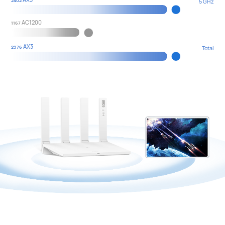
2402
5 GHz
AC1200
1167
AX3
2976
Total