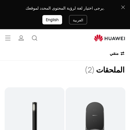
8888
يرجى اختيار لغة لرؤية المحتوى المحدد لموقعك.
English
العربية
فتح
البحث
ملف
القائ
منقي
تعريفي
الملحقات
(2)