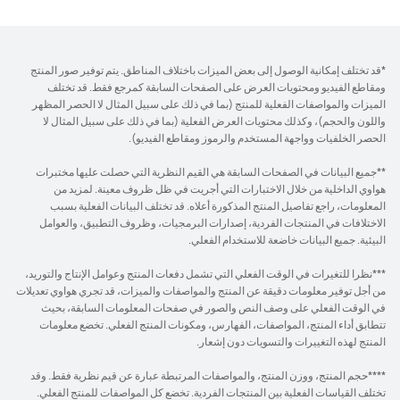
*قد تختلف إمكانية الوصول إلى بعض الميزات باختلاف المناطق. يتم توفير صور المنتج
ومقاطع الفيديو ومحتويات العرض على الصفحات السابقة كمرجع فقط. قد تختلف
الميزات والمواصفات الفعلية للمنتج (بما في ذلك على سبيل المثال لا الحصر المظهر
واللون والحجم)، وكذلك محتويات العرض الفعلية (بما في ذلك على سبيل المثال لا
الحصر الخلفيات وواجهة المستخدم والرموز ومقاطع الفيديو).
**جميع البيانات في الصفحات السابقة هي القيم النظرية التي حصلت عليها مختبرات
هواوي الداخلية من خلال الاختبارات التي أجريت في ظل ظروف معينة. لمزيد من
المعلومات، راجع تفاصيل المنتج المذكورة أعلاه. قد تختلف البيانات الفعلية بسبب
الاختلافات في المنتجات الفردية، إصدارات البرمجيات، وظروف التطبيق، والعوامل
البيئية. جميع البيانات خاضعة للاستخدام الفعلي.
***نظرا للتغيرات في الوقت الفعلي التي تشمل دفعات المنتج وعوامل الإنتاج والتوريد،
من أجل توفير معلومات دقيقة عن المنتج والمواصفات والميزات، قد تجري هواوي تعديلات
في الوقت الفعلي على وصف النص والصور في صفحات المعلومات السابقة، بحيث
تتطابق أداء المنتج، المواصفات، الفهارس، ومكونات المنتج الفعلي. تخضع معلومات
المنتج لهذه التغييرات والتسويات دون إشعار.
****حجم المنتج، ووزن المنتج، والمواصفات المرتبطة عبارة عن قيم نظرية فقط. وقد
تختلف القياسات الفعلية بين المنتجات الفردية. تخضع كل المواصفات للمنتج الفعلي.