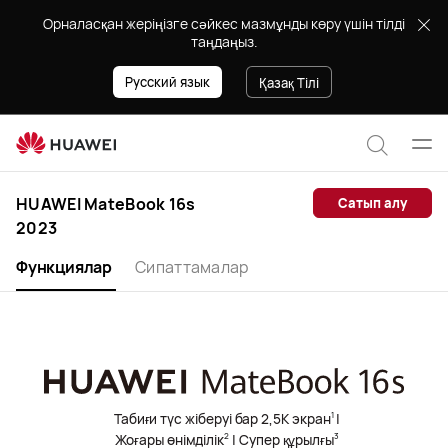
HUAWEI
Орналасқан жеріңізге сәйкес мазмұнды көру үшін тілді
MateBook
таңдаңыз.
16s
2023
Русский язык
Қазақ Тілі
Мәзі
Сайт
ашу
бойын
HUAWEI MateBook 16s
Сатып алу
2023
іздеу
Функциялар
Сипаттамалар
Табиғи түс жіберуі бар 2,5K экран
|
1
Жоғары өнімділік
| Супер құрылғы
2
3