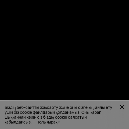
Біздің веб-сайтты жақсарту және оны сізге ыңғайлы ету
үшін біз cookie файлдарын қолданамыз. Оны қарап
шыққаннан кейін сіз біздің cookie саясатын
қабылдайсыз.
Толығырақ