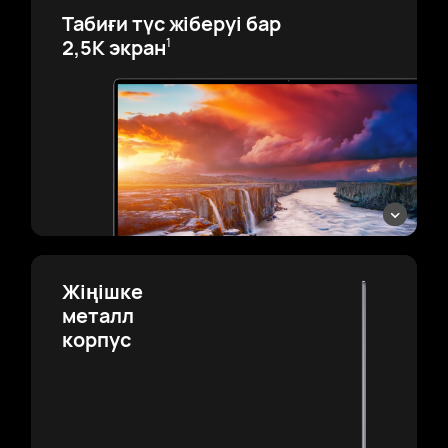
Табиғи түс
жіберуі бар
2,5K экран
1
Жіңішке
металл
корпус