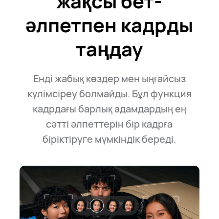
жақсы бет-
әлпетпен кадрды
таңдау
Енді жабық көздер мен ыңғайсыз
күлімсіреу болмайды. Бұл функция
кадрдағы барлық адамдардың ең
сәтті әлпеттерін бір кадрға
біріктіруге мүмкіндік береді.