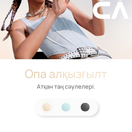
Опа алқызғылт
Атқан таң сәулелері.