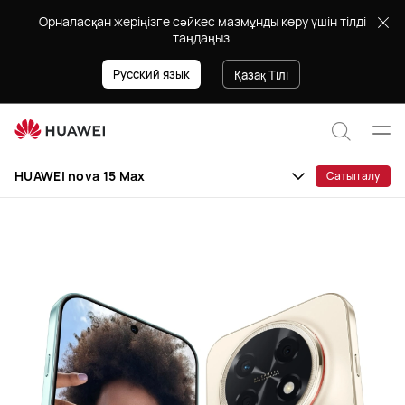
HUAWEI
Орналасқан жеріңізге сәйкес мазмұнды көру үшін тілді
nova
таңдаңыз.
15
Max
Русский язык
Қазақ Тілі
Мәзі
Сайт
ашу
HUAWEI nova 15 Max
Сатып алу
бойын
іздеу