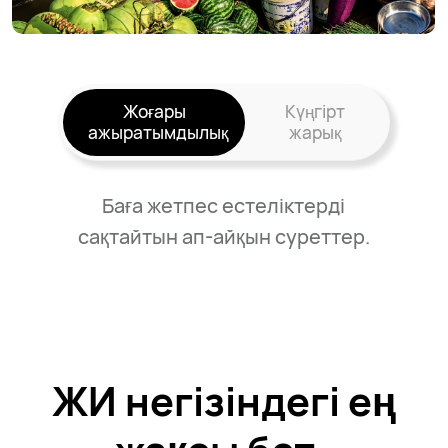
Жоғары
Күңгірт
ажыратымдылық
жарық
Баға жетпес естеліктерді
сақтайтын ап-айқын суреттер.
ЖИ негізіндегі ең