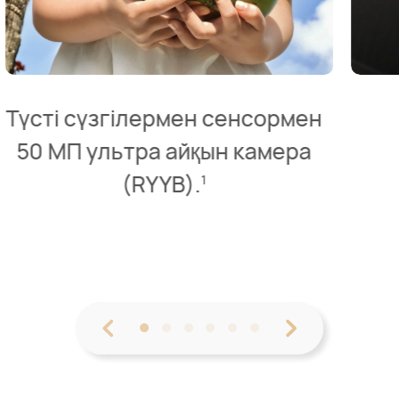
Өте қатты стерео
динамиктер.