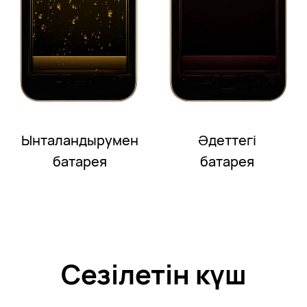
Ынталандырумен
Әдеттегі
батарея
батарея
Сезілетін күш