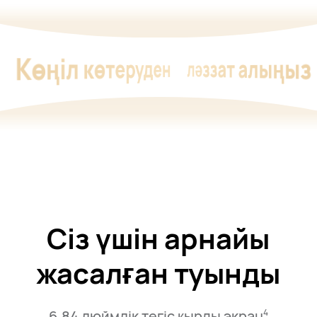
Көңіл көтеруден
ләззат алыңыз
Сіз үшін арнайы
жасалған туынды
6,84 дюймдік тегіс қырлы экран⁠
4