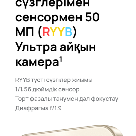
сүзглерімен
сенсормен 50
МП (
R
YY
B
)
Ультра айқын
камера⁠
1
RYYB түсті сүзгілер жиымы
1/1,56 дюймдік сенсор
Төрт фазалы танумен дәл фокустау
Диафрагма f/1.9