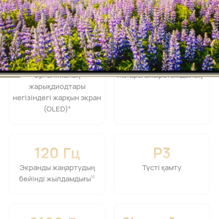
4000 нит
14
6,84 дюйм
2756 × 1272
Органикалық
Жоғары ажыратымдылық⁠
13
жарықдиодтары
негізіндегі жарқын экран
(OLED)⁠
4
P3
120
Гц
Түсті қамту
Экранды жаңартудың
бейінді жылдамдығы⁠
11