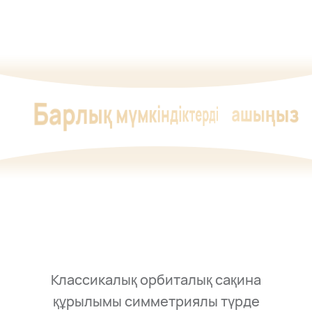
Барлық мүмкіндіктерді
ашыңыз
Классикалық орбиталық сақина
құрылымы симметриялы түрде