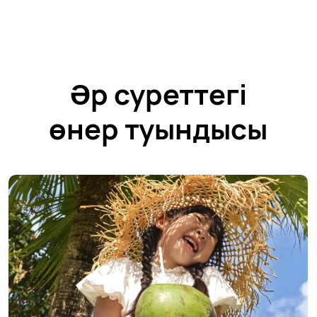
Әр суреттегі
өнер туындысы