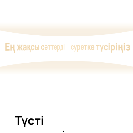
Ең жақсы сәттерді
суретке түсіріңіз
Түсті