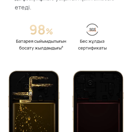
етеді.
98
%
Батарея сыйымдылығын
Бес жұлдыз
босату жылдамдығы
8
сертификаты