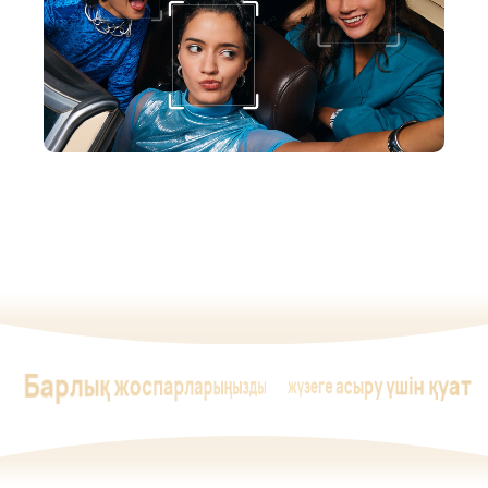
Барлық жоспарларыңызды
жүзеге асыру үшін қуат