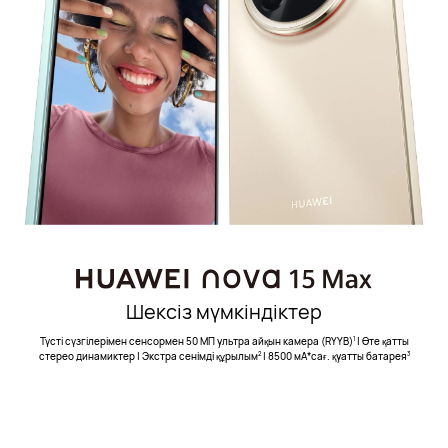
Шексіз мүмкіндіктер
Түсті сүзгілерімен сенсормен 50 МП ультра айқын камера (RYYB)⁠
| Өте қатты
1
стерео динамиктер | Экстра сенімді құрылым⁠
| 8500⁠ мА*сағ. қуатты батарея⁠
2
3