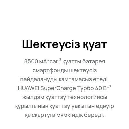
Шектеусіз қуат
8500 мА*сағ.
қуатты батарея
3
смартфонды шектеусіз
пайдалануды қамтамасыз етеді.
HUAWEI SuperCharge Турбо 40 Вт
7
жылдам қуаттау технологиясы
құрылғының қуаттау уақытын едәуір
қысқартуға мүмкіндік береді.