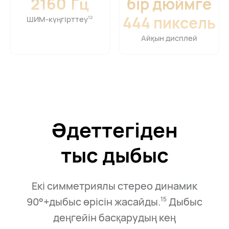
бір дюймге
2160
Гц
444⁠ пиксель
ШИМ-күңгірттеу⁠
12
Айқын дисплей
Әдеттегіден
тыс дыбыс
Екі симметриялы стерео динамик
90°+дыбыс өрісін жасайды.
Дыбыс
15
деңгейін басқарудың кең