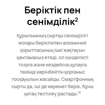
Беріктік пен
сенімділік⁠
2
Құрылымның сыртқы сенімділігі
жоғары беріктікпен алюминий
қорытпасының ішкі жақтауын
қамтамасыз етеді, ол күнделікті
тозуға және кездейсоқ құлауға
төзімді көрінбейтін қорғаныс
тосқауылын жасайды. Смартфонның
сырты да, іші де керемет берік, бұны
қатаң тестілеу растады.
10