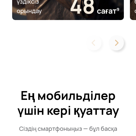
48
үздіксіз
сағат⁠
9
орындау
Ең мобильділер
үшін кері қуаттау
Сіздің смартфоныңыз — бұл басқа