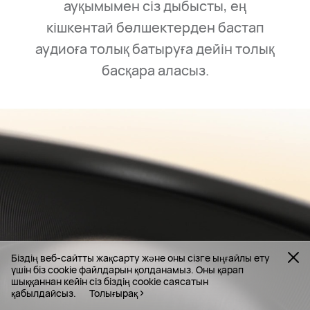
ауқымымен сіз дыбысты, ең
кішкентай бөлшектерден бастап
аудиоға толық батыруға дейін толық
басқара аласыз.
Біздің веб-сайтты жақсарту және оны сізге ыңғайлы ету
үшін біз cookie файлдарын қолданамыз. Оны қарап
шыққаннан кейін сіз біздің cookie саясатын
қабылдайсыз.
Толығырақ