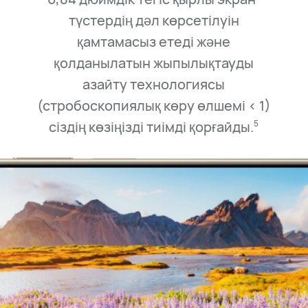
түстердің дәл көрсетілуін
қамтамасыз етеді және
қолданылатын жыпылықтауды
азайту технологиясы
(стробоскопиялық көру өлшемі < 1)
сіздің көзіңізді тиімді қорғайды.⁠
5