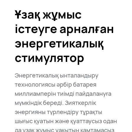
Ұзақ жұмыс
істеуге арналған
энергетикалық
стимулятор
Энергетикалық ынталандыру
технологиясы әрбір батарея
миллиамперін тиімді пайдалануға
мүмкіндік береді. Зияткерлік
энергияны түрлендіру тұрақты
шығыс қуатын және қуаттаусыз одан
да ұзақ жұмыс уақытын қамтамасыз