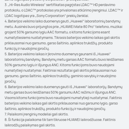
3. „Hi-Res Audio Wireless“ sertifikatas pagrįstas LDAC™ HD perdavimo
protokolu, o LDAC™ protokolas yra privalomas atkūrimo įrenginiui. LDAC™ ir
LDAC logotipas yra „Sony Corporation“ prekių ženklai.
4. Baterijos veikimo laiko duomenys gauti „Huawei“ laboratorinių bandymų
metu. Ausinės buvo prijungtos prie „HUAWEI Mate 80 Pro“ telefono, muzikai
grojant 50% garsumo lygiu AAC formatu, o kitoms funkcijoms esant
numatytiesiems nustatymams. Tikrasis baterijos veikimo laikas gali skirtis
priklausomai nuo garsumo, garso šaltinio, aplinkos trukdžių, produkto
funkcijų ir naudojimo įpročių.
5. Baterijos veikimo laikas ir įkrovimo duomenys gaunami iš „Huawei“
laboratorinių bandymų. Bandymų metu garsas AAC formatu buvo leidžiamas
50% garsumo lygiu ir išjungus ANC. Kitoms funkcijoms buvo naudojami
numatytieji nustatymai. Faktiniai rezultatai gali skirtis priklausomai nuo
garsumo, garso šaltinio, aplinkos trukdžių, gaminio savybių ir naudojimo
įpročių.
6. Baterijos veikimo laiko duomenys gauti iš „Huawei“ laboratorijų. Bandymų
metu garsas buvo leidžiamas 50% garsumu AAC režimu ir išjungus ANC.
Visoms kitoms funkcijoms buvo naudojami numatytieji nustatymai. Faktinis
baterijos veikimo laikas gali skirtis priklausomai nuo garsumo lygio, garso
šaltinio, aplinkos trukdžių, produkto funkcijų ir naudojimo įpročių.
7. Palaikomi įrenginių modeliai gali skirtis.
8. Ši funkcija palaikoma tik tam tikruose HUAWEI laikrodžiuose. Faktinis
laikrodžių palaikymas gali skirtis.