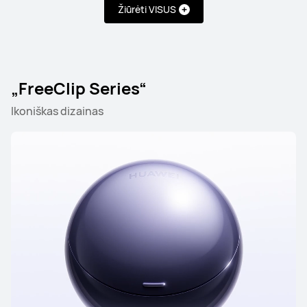
Žiūrėti VISUS
HUAWEI FreeBuds Pro 5
„FreeClip Series“
Susipažinkite
Pirkti
Ikoniškas dizainas
HUAWEI FreeBuds 7i
Susipažinkite
Pirkti