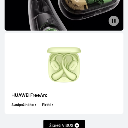
NAUJAS
HUAWEI FreeClip 2 S
Susipažinkite
Pirkti
HUAWEI FreeClip 2
HUAWEI FreeArc
Susipažinkite
Pirkti
Susipažinkite
Pirkti
Žiūrėti VISUS