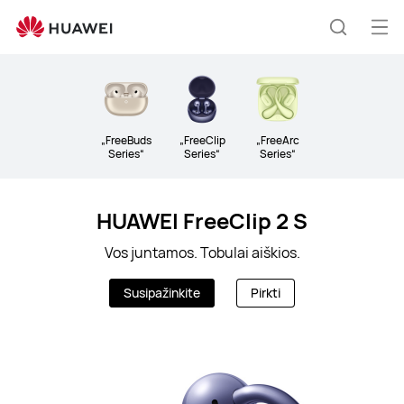
Audio
Ati
Paieška
men
„FreeBuds
„FreeClip
„FreeArc
Series“
Series“
Series“
HUAWEI FreeClip 2 S
Vos juntamos. Tobulai aiškios.
Susipažinkite
Pirkti