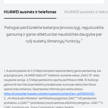
HUAWEI ausinės ir telefonas
HUAWEI ausinės ir laikr
Patogiai peržiūrėkite baterijos įkrovos lygį, reguliuokite
Prijunkite laikrodį prie ausinių arba garsiakalbių ir
garsumą ir garso efektus bei naudokitės daugybe per
valdykite muzikos atkūrimą bei garsumo lygį patogiai
8
7
ryšį susietų išmaniųjų funkcijų.
ant riešo.
1. Ausinės palaiko iki 2,3 Mbps kokybės neprarandantį garso perdavimą, kai
prijungtos prie „HUAWEI Mate X7“ telefono, kuriame veikia „EMUI 15“ arba
naujesnė versija. 2,3 Mbps perdavimo spartą sertifikavo HWA. Ši funkcija
galima tik tam tikruose telefonų modeliuose, kuriuose veikia tam tikros
operacinės sistemos. Išsamesnės informacijos rasite adresu
https://consumer.huawei.com/en/support/content/en-us15900030/
.
2. „Hi-Res Audio Wireless“ sertifikatas pagrįstas LDAC™ HD perdavimo
protokolu, o LDAC™ protokolas yra privalomas atkūrimo įrenginiui. LDAC™ ir
LDAC logotipas yra „Sony Corporation“ prekių ženklai.