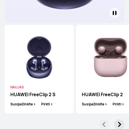
HUAWEI FreeBuds 6i
Susipažinkite
Pirkti
HUAWEI FreeBuds SE 4 ANC
NAUJAS
Susipažinkite
Pirkti
HUAWEI FreeClip 2 S
HUAWEI FreeClip 2
Susipažinkite
Pirkti
Susipažinkite
Pirkti