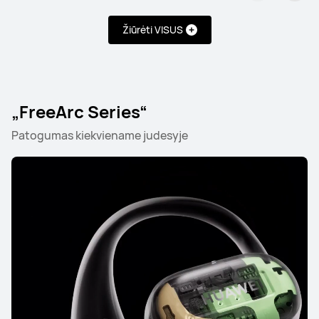
Žiūrėti VISUS
HUAWEI FreeBuds SE 3
Susipažinkite
Pirkti
„FreeArc Series“
Patogumas kiekviename judesyje
HUAWEI FreeBuds SE 2
Susipažinkite
„FreeClip Series“