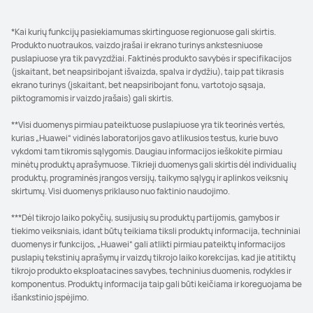
*Kai kurių funkcijų pasiekiamumas skirtinguose regionuose gali skirtis.
Produkto nuotraukos, vaizdo įrašai ir ekrano turinys ankstesniuose
puslapiuose yra tik pavyzdžiai. Faktinės produkto savybės ir specifikacijos
(įskaitant, bet neapsiribojant išvaizda, spalva ir dydžiu), taip pat tikrasis
ekrano turinys (įskaitant, bet neapsiribojant fonu, vartotojo sąsaja,
piktogramomis ir vaizdo įrašais) gali skirtis.
**Visi duomenys pirmiau pateiktuose puslapiuose yra tik teorinės vertės,
kurias „Huawei“ vidinės laboratorijos gavo atlikusios testus, kurie buvo
vykdomi tam tikromis sąlygomis. Daugiau informacijos ieškokite pirmiau
minėtų produktų aprašymuose. Tikrieji duomenys gali skirtis dėl individualių
produktų, programinės įrangos versijų, taikymo sąlygų ir aplinkos veiksnių
skirtumų. Visi duomenys priklauso nuo faktinio naudojimo.
***Dėl tikrojo laiko pokyčių, susijusių su produktų partijomis, gamybos ir
tiekimo veiksniais, idant būtų teikiama tiksli produktų informacija, techniniai
duomenys ir funkcijos, „Huawei“ gali atlikti pirmiau pateiktų informacijos
puslapių tekstinių aprašymų ir vaizdų tikrojo laiko korekcijas, kad jie atitiktų
tikrojo produkto eksploatacines savybes, techninius duomenis, rodykles ir
komponentus. Produktų informacija taip gali būti keičiama ir koreguojama be
išankstinio įspėjimo.