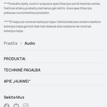
****Produkto dydis, svoris ir susijusios specifikacijos yra tik teorinės vertės.
Faktiniai atskirų produktų matmenys gali skirtis. Visos specifikacijos
priklauso nuo konkretaus produkto.
*****Ši talpa yra nominali baterijos talpa. Faktinė kiekvieno atskiro telefono
baterijos talpa gali būti šiek tiek didesnė arba mažesnė nei nominali
baterijos talpa.
Pradžia
Audio
PRODUKTAI
TECHNINĖ PAGALBA
APIE „HUAWEI“
Sekite Mus