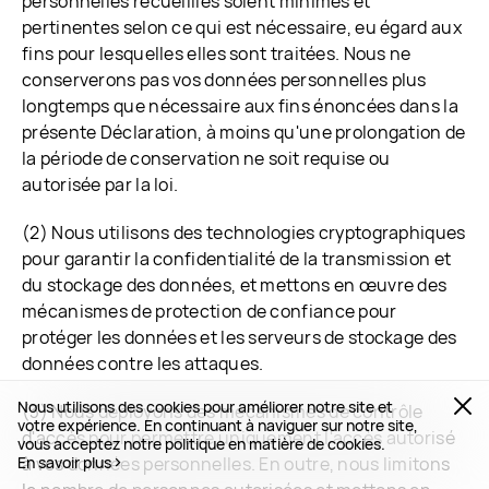
personnelles recueillies soient minimes et
pertinentes selon ce qui est nécessaire, eu égard aux
fins pour lesquelles elles sont traitées. Nous ne
conserverons pas vos données personnelles plus
longtemps que nécessaire aux fins énoncées dans la
présente Déclaration, à moins qu'une prolongation de
la période de conservation ne soit requise ou
autorisée par la loi.
(2) Nous utilisons des technologies cryptographiques
pour garantir la confidentialité de la transmission et
du stockage des données, et mettons en œuvre des
mécanismes de protection de confiance pour
protéger les données et les serveurs de stockage des
données contre les attaques.
Nous utilisons des cookies pour améliorer notre site et
(3) Nous déployons des mécanismes de contrôle
votre expérience. En continuant à naviguer sur notre site,
d'accès pour permettre uniquement l'accès autorisé
vous acceptez notre politique en matière de cookies.
En savoir plus
à vos données personnelles. En outre, nous limitons