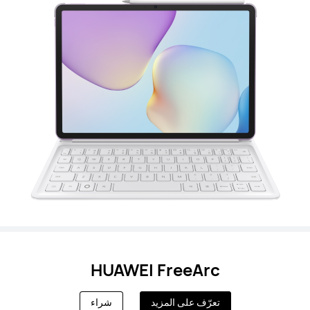
HUAWEI FreeArc
تعرّف على المزيد
شراء