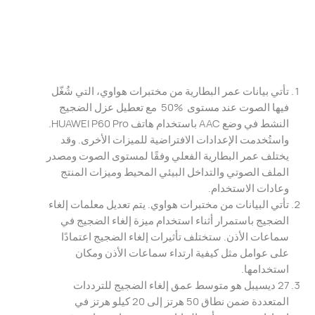
تأتي بيانات عمر البطارية من مختبرات هواوي، التي شُغّل
فيها الصوت عند مستوى ‎ 50% ‎ مع تعطيل عزل الضجيج
النشط في وضع AAC باستخدام هاتف HUAWEI P60 Pro.
واستُخدمت الإعدادات الافتراضية للميزات الأخرى. وقد
يختلف عمر البطارية الفعلي وفقًا لمستوى الصوت ومصدر
الملف الصوتي والتداخل البيئي المحيط وميزات المنتج
وعادات الاستخدام.
تأتي البيانات من مختبرات هواوي. يتم تعديل معلمات إلغاء
الضجيج باستمرار أثناء استخدام ميزة إلغاء الضجيج في
سماعات الأذن. ستختلف تأثيرات إلغاء الضجيج اعتمادًا
على عوامل مثل كيفية ارتداء سماعات الأذن ومكان
استخدامها.
27 ديسيبل هو متوسط ​​عمق إلغاء الضجيج للترددات
المتعددة ضمن نطاق 50 هرتز إلى 20 كيلو هرتز في