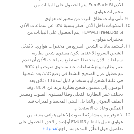
الأذن FreeBuds 5i. يتم الحصول على البيانات من
مختبرات هواوي.
تأتي بيانات نطاق التردد من مختبرات هواوي.
المكونات داخل الأذن أصغر بنسبة ‎ 6% ‎ عن سماعات الأذن
HUAWEI FreeBuds 5i. يتم الحصول على البيانات من
مختبرات هواوي.
‏تُستمد بيانات الشحن السريع من مختبرات هواوي. لا يُفعّل
الشحن السريع إلا عندما يكون مستوى شحن بطارية
سماعات الأذن منخفضًا. تستطيع سماعات الأذن أن تقدم
عمر بطارية يبلغ 4 ساعات عند مستوى صوت يبلغ ‎ 50% ‎
مع تعطيل عزل الضجيج النشط في وضع AAC بعد شحنها
في علبة الشحن أو باستخدام كابل لمدة 10 دقائق بعد
الوصول إلى مستوى شحن بطارية يزيد عن ‎ 80% ‎. وقد
يختلف عمر البطارية الفعلي وفقًا لمستوى الصوت ومصدر
الملف الصوتي والتداخل البيئي المحيط والميزات قيد
التمكين وعادات الاستخدام.
لا تتوفر ميزة مشاركة الصوت إلا على هواتف معينة من
هواوي تعمل بالنظام EMUI13 أو إصدار لاحق. للحصول على
تفاصيل حول الطُرُز المدعومة، راجع:
//:https