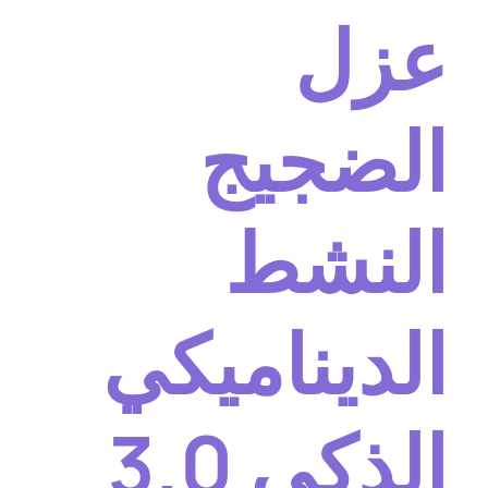
عزل
الضجيج
النشط
الديناميكي
الذكي 3.0