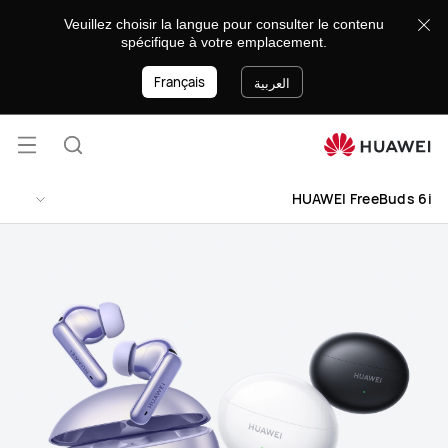
HUAWEI
Veuillez choisir la langue pour consulter le contenu
FreeBuds
spécifique à votre emplacement.
6i
Français
العربية
فتح
البحث
القائ
HUAWEI FreeBuds 6i