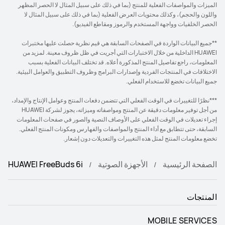
الميزات والمواصفات الفعلية للمنتج (بما في ذلك على سبيل المثال لا الحصر المظهر
واللون والحجم)، وكذلك محتويات العرض الفعلية (بما في ذلك على سبيل المثال لا
الحصر الخلفيات وواجهة المستخدم والرموز ومقاطع الفيديو).
**جميع البيانات الواردة في الصفحات السابقة هي قيم نظرية حصلت عليها مختبرات
HUAWEI الداخلية من خلال الاختبارات التي أجريت في ظل ظروف معينة. لمزيد من
المعلومات، راجع تفاصيل المنتج المذكورة أعلاه. قد تختلف البيانات الفعلية بسبب
الاختلافات في المنتجات الفردية وإصدارات البرامج وظروف التطبيق والعوامل البيئية.
جميع البيانات تخضع للاستخدام الفعلي.
***نظرًا للتغييرات في الوقت الفعلي التي تتضمن دفعات المنتج وعوامل الإنتاج والإمداد،
من أجل توفير معلومات دقيقة عن المنتج ومواصفاته وميزاته، يجوز لشركة HUAWEI
إجراء تعديلات في الوقت الفعلي على الأوصاف النصية والصور في صفحات المعلومات
السابقة، حتى تتطابق مع أداء المنتج والمواصفات والفهارس ومكونات المنتج الفعلي.
تخضع معلومات المنتج لمثل هذه التغييرات والتعديلات دون إشعار.
الصفحة الرئيسية
الأجهزة الصوتية
HUAWEI FreeBuds 6i
المنتجات
MOBILE SERVICES