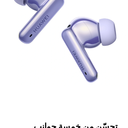
تحسّن من خمسة جوانب