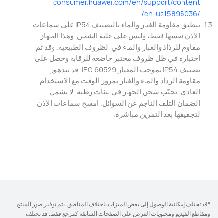
‎consumer.huawei.com/‎
en/support/content
.
/en-us15895036/
‎تنطبق مقاومة الغبار والماء بالتصنيف IP54 على سماعات
الأذن نفسها فقط، وليس على علبة الشحن. وهذا الجهاز
مقاوم للرذاذ والغبار والماء في الظروف الطبيعية. وقد تم
اختباره في ظل ظروف مختبر خاضعة للرقابة وحصل على
تصنيف IP54 بموجب المعيار IEC 60529. قد تتدهور
مقاومة الرذاذ والماء والغبار بمرور الوقت مع الاستخدام
العادي. تجنّب شحن الجهاز في بيئات رطبة. لا يشمل
الضمان التلف الناجم عن السوائل. امسح سماعات الأذن
لتجفيفها⁠ بعد التمرين مباشرة.‎
*قد تختلف إمكانية الوصول إلى بعض الميزات باختلاف المناطق. يتم توفير صور المنتج
ومقاطع الفيديو ومحتويات العرض على الصفحات السابقة كمرجع فقط. قد تختلف