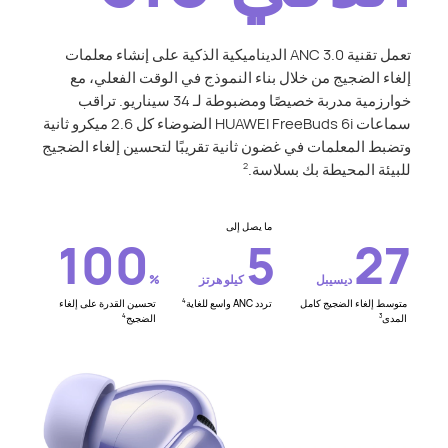
تعمل تقنية ANC 3.0 الديناميكية الذكية على إنشاء معلمات
إلغاء الضجيج من خلال بناء النموذج في الوقت الفعلي، مع
خوارزمية مدربة خصيصًا ومضبوطة لـ 34 سيناريو. تراقب
سماعات HUAWEI FreeBuds 6i الضوضاء كل 2.6 ميكرو ثانية
وتضبط المعلمات في غضون ثانية تقريبًا لتحسين إلغاء الضجيج
للبيئة المحيطة بك بسلاسة.
2
ما يصل إلى
100
5
27
ديسيبل
كيلو هرتز
%
متوسط ​​إلغاء الضجيج كامل
تردد ANC واسع للغاية
تحسين القدرة على إلغاء
4
المدى
الضجيج
4
3