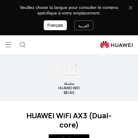
Wi-
Veuillez choisir la langue pour consulter le contenu
Fi
spécifique à votre emplacement.
&amp;
Français
5G
العربية
CPE
فتح
البحث
القائ
سلسلة
HUAWEI WiFi
BE/AX
HUAWEI WiFi AX3 (Dual-
core)