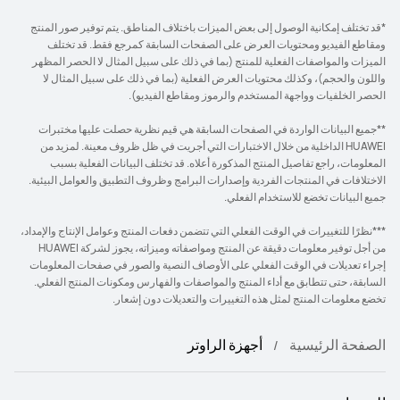
*قد تختلف إمكانية الوصول إلى بعض الميزات باختلاف المناطق. يتم توفير صور المنتج
ومقاطع الفيديو ومحتويات العرض على الصفحات السابقة كمرجع فقط. قد تختلف
الميزات والمواصفات الفعلية للمنتج (بما في ذلك على سبيل المثال لا الحصر المظهر
واللون والحجم)، وكذلك محتويات العرض الفعلية (بما في ذلك على سبيل المثال لا
الحصر الخلفيات وواجهة المستخدم والرموز ومقاطع الفيديو).
**جميع البيانات الواردة في الصفحات السابقة هي قيم نظرية حصلت عليها مختبرات
HUAWEI الداخلية من خلال الاختبارات التي أجريت في ظل ظروف معينة. لمزيد من
المعلومات، راجع تفاصيل المنتج المذكورة أعلاه. قد تختلف البيانات الفعلية بسبب
الاختلافات في المنتجات الفردية وإصدارات البرامج وظروف التطبيق والعوامل البيئية.
جميع البيانات تخضع للاستخدام الفعلي.
***نظرًا للتغييرات في الوقت الفعلي التي تتضمن دفعات المنتج وعوامل الإنتاج والإمداد،
من أجل توفير معلومات دقيقة عن المنتج ومواصفاته وميزاته، يجوز لشركة HUAWEI
إجراء تعديلات في الوقت الفعلي على الأوصاف النصية والصور في صفحات المعلومات
السابقة، حتى تتطابق مع أداء المنتج والمواصفات والفهارس ومكونات المنتج الفعلي.
تخضع معلومات المنتج لمثل هذه التغييرات والتعديلات دون إشعار.
الصفحة الرئيسية
أجهزة الراوتر