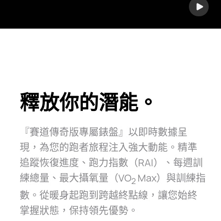
釋放你的潛能。
『賽道傳奇版專屬錶盤』以即時數據呈
現，為您的跑者旅程注入強大動能。精準
追蹤恢復進度、跑力指數（RAI）、每週訓
練總量、最大攝氧量（VO
Max）與訓練指
2
數。從暖身起跑到跨越終點線，讓您始終
掌握狀態，保持領先優⁠勢。