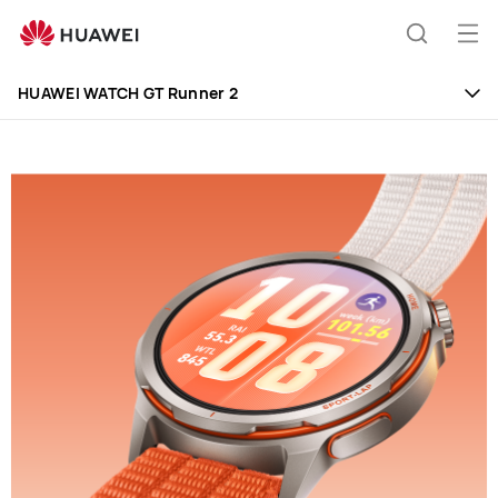
HUAWEI
WATCH
打
蒐
GT
開
Runner
HUAWEI WATCH GT Runner 2
2
選
索
單