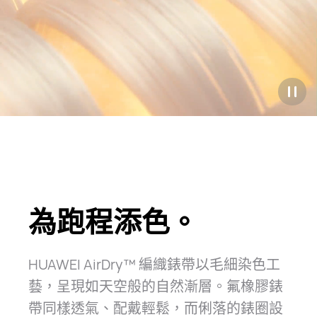
為跑程添色。
HUAWEI AirDry™ 編織錶帶以毛細染色工
藝，呈現如天空般的自然漸層。
氟橡膠錶
帶同樣透氣、配戴輕鬆，而俐落的錶圈設