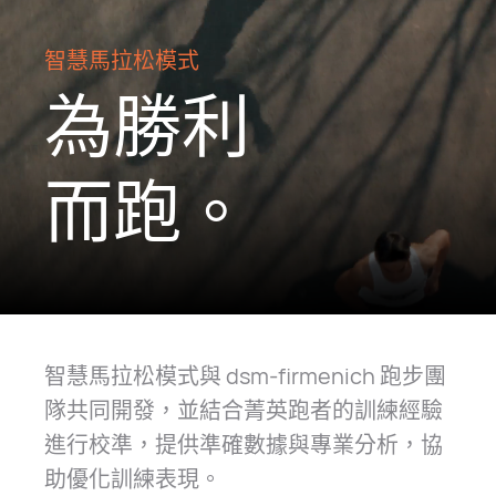
智慧馬拉松模式
為勝利
而⁠跑。
智慧馬拉松模式與 dsm-firmenich 跑步團
隊共同開發，並結合菁英跑者的訓練經驗
進行校準，提供準確數據與專業分析，協
助優化訓練表⁠現。