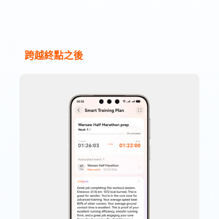
跨越終點之⁠後