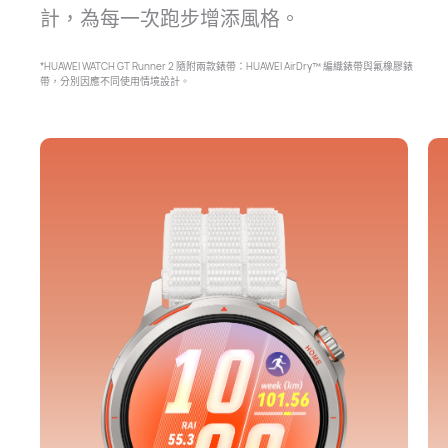
計，為每一次跑步增添風⁠格。
*HUAWEI WATCH GT Runner 2 隨附兩款錶帶：HUAWEI AirDry™ 編織錶帶與氟橡膠錶
帶，分別因應不同使用情境設⁠計。