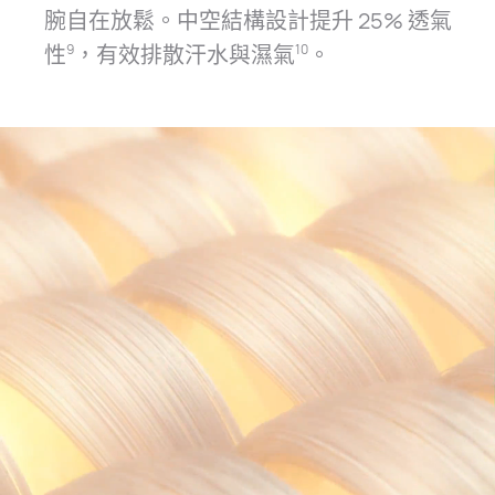
腕自在放鬆。中空結構設計提升 25% 透氣
性⁠
，有效排散汗水與濕⁠氣⁠
。
9
10