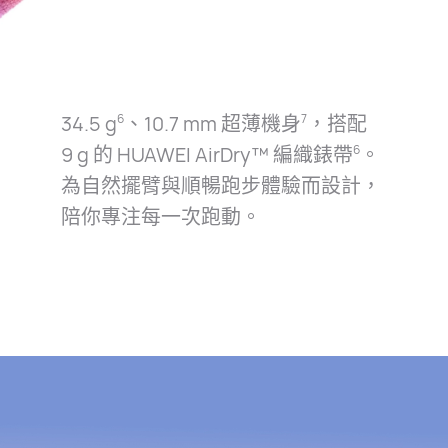
34.5 g
、10.7⁠ mm 超薄機身
，搭配
6
7
9⁠ g 的 HUAWEI AirDry™ 編織錶帶
。
6
為自然擺臂與順暢跑步體驗而設計，
陪你專注每一次跑⁠動。