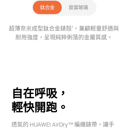
鈦合金
崑崙玻璃
超薄奈米成型鈦合金錶殼
，
兼顧輕量舒適與
1
耐用強度，呈現純粹俐落的金屬質⁠感。
自在呼吸，
輕快開跑。
透氣的 HUAWEI AirDry™ 編織錶帶，讓手