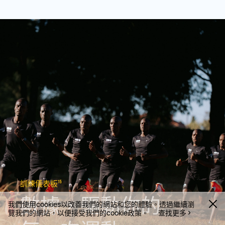
15
訓練儀表板
數據，驅動你的
我們使用cookies以改善我們的網站和您的體驗。透過繼續瀏
覽我們的網站，以便接受我們的cookie政策。
查找更多