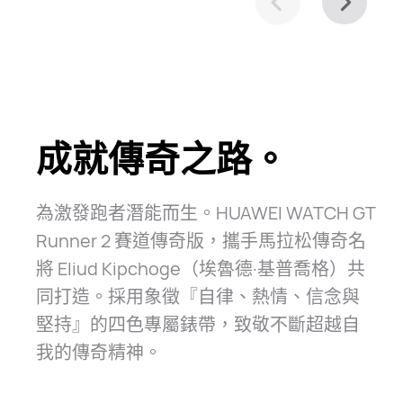
成就傳奇之路。
為激發跑者潛能而生。HUAWEI WATCH GT
Runner 2 賽道傳奇版，攜手馬拉松傳奇名
將 Eliud Kipchoge（埃魯德·基普喬格）共
同打造。採用象徵『自律、熱情、信念與
堅持』的四色專屬錶帶，致敬不斷超越自
我的傳奇精⁠神。