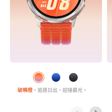
破曉橙
。追逐日出，迎接晨⁠光。