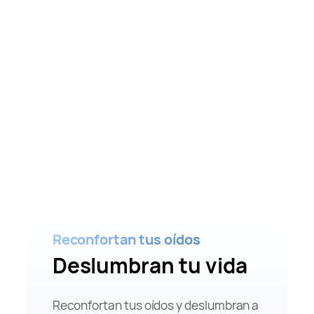
Reconfortan tus oídos
Optimizados
Deslumbran tu vida
y estilizados
Reconfortan tus oídos y deslumbran a
Gracias a más de 300,000 muestras de