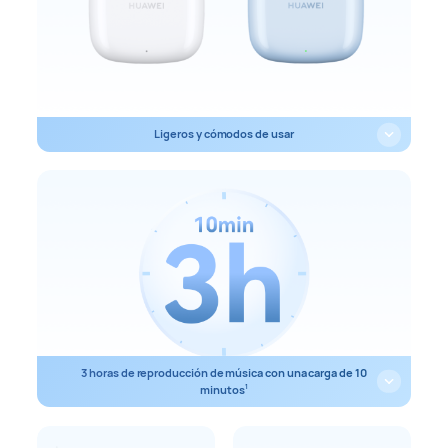
Ligeros y cómodos de usar
3 horas de reproducción de música con una carga de 10
minutos
1