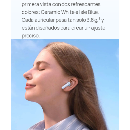
primera vista con dos refrescantes
conductos auditivos y a un análisis
colores: Ceramic White e Isle Blue.
ergonómico basado en
simulaciones.
4
Cada auricular pesa tan solo
3.8 g,
y
3
están diseñados para crear un ajuste
preciso.
Optimizados
y estilizados
Gracias a más de 300,000 muestras de