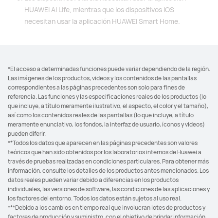
HUAWEI AI Life, mientras que los dispositivos iOS
necesitan usar la aplicación HUAWEI Smart Home.
*El acceso a determinadas funciones puede variar dependiendo de la región.
Las imágenes de los productos, videos y los contenidos de las pantallas
correspondientes a las páginas precedentes son solo para fines de
referencia. Las funciones y las especificaciones reales de los productos (lo
que incluye, a título meramente ilustrativo, el aspecto, el color y el tamaño),
así como los contenidos reales de las pantallas (lo que incluye, a título
meramente enunciativo, los fondos, la interfaz de usuario, íconos y videos)
pueden diferir.
**Todos los datos que aparecen en las páginas precedentes son valores
teóricos que han sido obtenidos por los laboratorios internos de Huawei a
través de pruebas realizadas en condiciones particulares. Para obtener más
información, consulte los detalles de los productos antes mencionados. Los
datos reales pueden variar debido a diferencias en los productos
individuales, las versiones de software, las condiciones de las aplicaciones y
los factores del entorno. Todos los datos están sujetos al uso real.
***Debido a los cambios en tiempo real que involucran lotes de productos y
factores de producción y suministro, con el objetivo de brindar información,