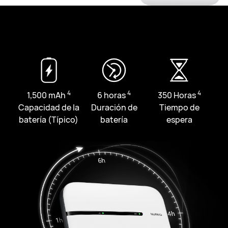
4
4
4
1,500
mAh
6 horas
350 Horas
Capacidad de la
Duración de
Tiempo de
batería (Típico)
batería
espera