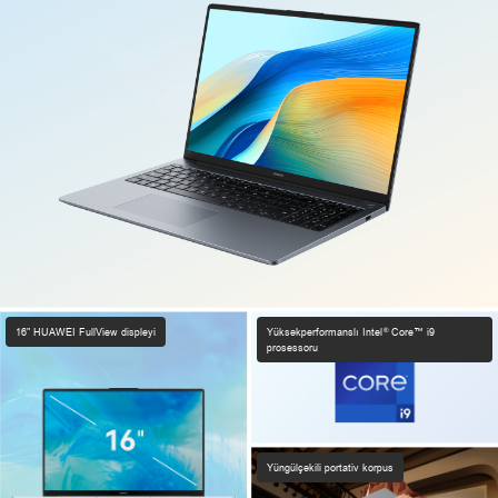
®
16" HUAWEI FullView displeyi
Yüksəkperformanslı Intel
Core™ i9
prosessoru
Yüngülçəkili portativ korpus