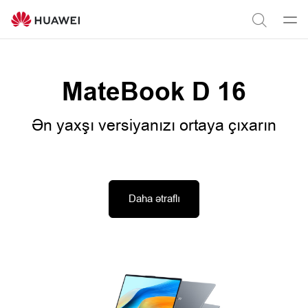
Noutbuklar-
PLP
Men
Axtar
aç
MateBook D 16
Ən yaxşı versiyanızı ortaya çıxarın
Daha ətraflı