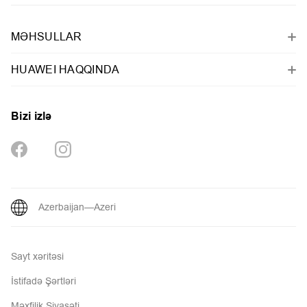
MƏHSULLAR
HUAWEI HAQQINDA
Bizi izlə
Azerbaijan—Azeri
Sayt xəritəsi
İstifadə Şərtləri
Məxfilik Siyasəti