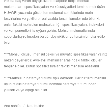
vaxtda baş verən dəyişikliklərlə əlaqədar dəqiq məhsul
məlumatları, spesifikasiyaları və xüsusiyyətləri təmin etmək üçün
HUAWEI yuxarıda göstərilən məlumat səhifələrində mətn
təsvirlərinə və şəkillərə real vaxtda tənzimləmələr edə bilər ki,
onlar faktiki məhsulun məhsuldarlığı, spesifikasiyaları, indeksləri
və komponentləri ilə uyğun gəlsin. Məhsul məlumatlarında
xəbərdarlıq edilmədən bu cür dəyişikliklər və tənzimləmələr edilə
bilər.
****Məhsul ölçüsü, məhsul çəkisi və müvafiq spesifikasiyalar yalnız
nəzəri dəyərlərdir. Ayrı-ayrı məhsullar arasındakı faktiki ölçülər
fərqlənə bilər. Bütün spesifikasiyalar faktiki məhsula əsaslanır
*****Məhsulun batareya tutumu tipik dəyərdir. Hər bir fərdi məhsul
üçün faktiki batareya tutumu nominal batareya tutumundan
yüksək və ya aşağı ola bilər.
Ana səhifə
Noutbuklar