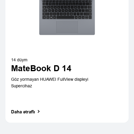
14 düym
MateBook D 14
Göz yormayan HUAWEI FullView displeyi
Supercihaz
Daha ətraflı