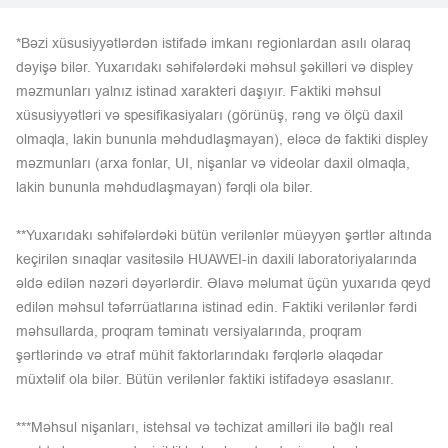
*Bəzi xüsusiyyətlərdən istifadə imkanı regionlardan asılı olaraq
dəyişə bilər. Yuxarıdakı səhifələrdəki məhsul şəkilləri və displey
məzmunları yalnız istinad xarakteri daşıyır. Faktiki məhsul
xüsusiyyətləri və spesifikasiyaları (görünüş, rəng və ölçü daxil
olmaqla, lakin bununla məhdudlaşmayan), eləcə də faktiki displey
məzmunları (arxa fonlar, UI, nişanlar və videolar daxil olmaqla,
lakin bununla məhdudlaşmayan) fərqli ola bilər.
**Yuxarıdakı səhifələrdəki bütün verilənlər müəyyən şərtlər altında
keçirilən sınaqlar vasitəsilə HUAWEI-in daxili laboratoriyalarında
əldə edilən nəzəri dəyərlərdir. Əlavə məlumat üçün yuxarıda qeyd
edilən məhsul təfərrüatlarına istinad edin. Faktiki verilənlər fərdi
məhsullarda, proqram təminatı versiyalarında, proqram
şərtlərində və ətraf mühit faktorlarındakı fərqlərlə əlaqədar
müxtəlif ola bilər. Bütün verilənlər faktiki istifadəyə əsaslanır.
***Məhsul nişanları, istehsal və təchizat amilləri ilə bağlı real