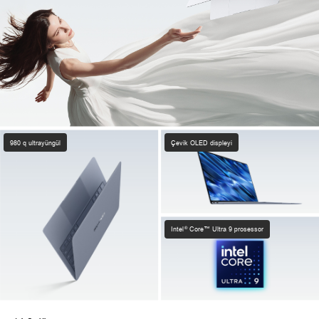
980 q ultrayüngül
Çevik OLED displeyi
®
Intel
Core™ Ultra 9 prosessor