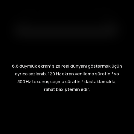
6,6 düymlük ekran⁠
sizə real dünyanı göstərmək üçün
1
ayrıca sazlanıb. 120 Hz ekran yeniləmə sürətini⁠
və
2
300 Hz
toxunuş seçmə sürətini⁠
dəstəkləməklə,
9
rahat baxış təmin edir.