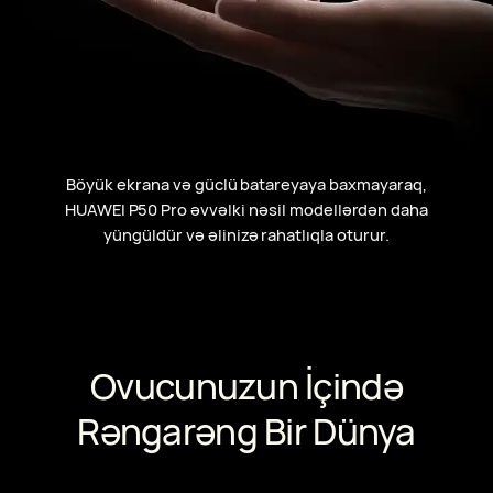
Böyük ekrana və güclü batareyaya baxmayaraq,
HUAWEI P50 Pro əvvəlki nəsil modellərdən daha
yüngüldür və əlinizə rahatlıqla oturur.
Ovucunuzun İçində
Rəngarəng Bir Dünya