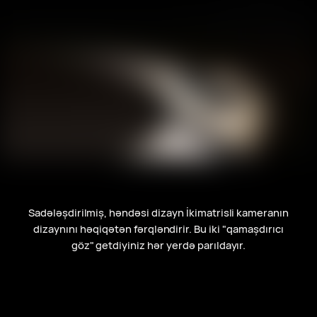
Sadələşdirilmiş, həndəsi dizayn İkimatrisli kameranın
dizaynını həqiqətən fərqləndirir. Bu iki "qamaşdırıcı
göz" getdiyiniz hər yerdə parıldayır.