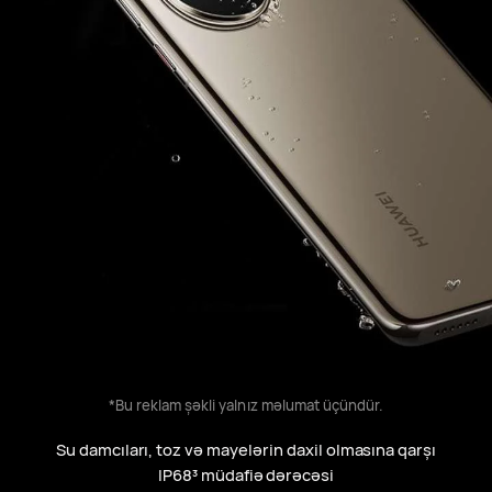
*Bu reklam şəkli yalnız məlumat üçündür.
Su damcıları, toz və mayelərin daxil olmasına qarşı
IP68⁠
müdafiə dərəcəsi
3