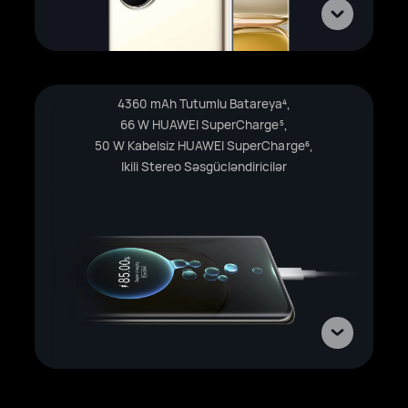
4360 mAh Tutumlu Batareya
,
4
66 W HUAWEI SuperCharge
,
5
50 W Kabelsiz HUAWEI SuperCharge
,
6
Ikili Stereo Səsgücləndiricilər