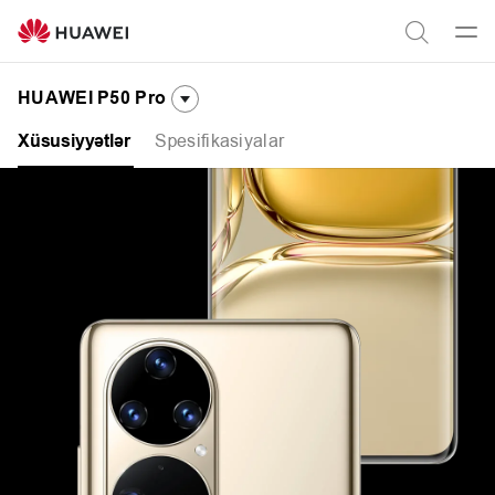
HUAWEI
P50
Men
Axtar
Pro
aç
HUAWEI P50 Pro
Spesifikasiyalar
Xüsusiyyətlər