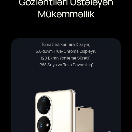
Gözləntiləri Üstələyən
Mükəmməllik
İkimatrisli Kamera Dizaynı,
6,6 düym True-Chroma Displeyi
,
1
120 Ekran Yeniləmə Sürəti
,
2
IP68 Suya və Toza Davamlılıq
3