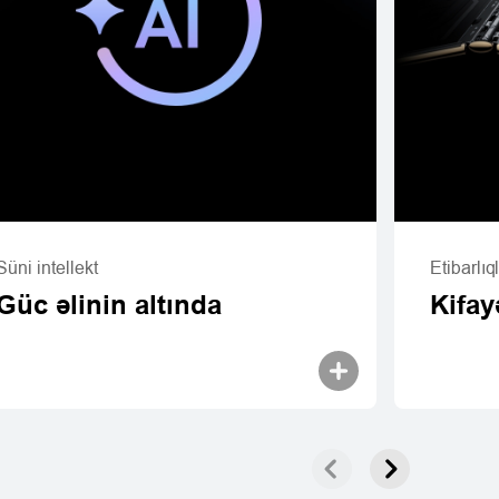
Süni intellekt
Etibarlıql
Güc əlinin altında
Kifay