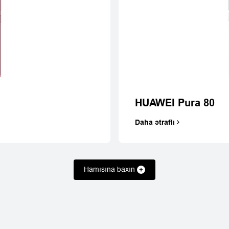
 Y73
HU
D
HUAWEI Pura 80
Daha ətraflı
Hamısına baxın