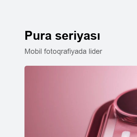
Pura seriyası
Pura seriyası
Mobil fotoqrafiyada lider
HUAWEI Pura 8
Daha ətraflı