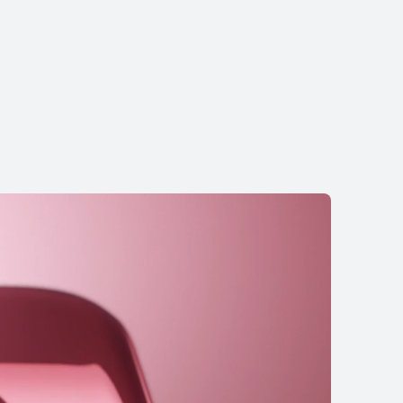
AWEI Pura 80
Daha ətraflı