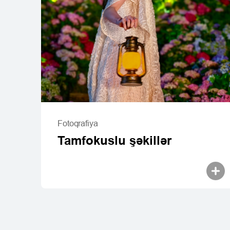
Fotoqrafiya
Tamfokuslu şəkillər
Pura seriyası
nova seriyas