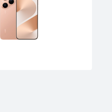
AWEI nova 13
aha ətraflı