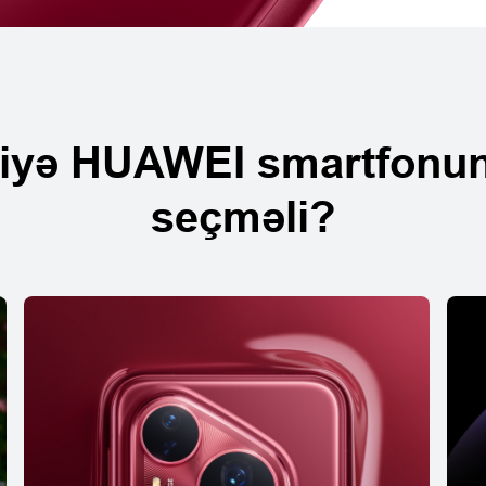
iyə HUAWEI smartfonu
seçməli?