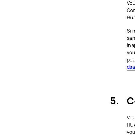
Vou
Con
Hua
Si 
san
ina
vou
pou
ds
C
Vou
HUA
vou