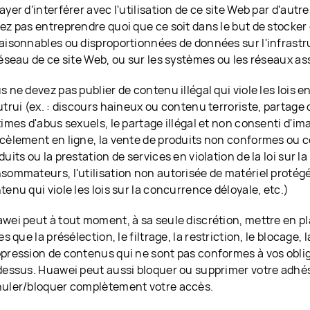
ayer d'interférer avec l'utilisation de ce site Web par d'aut
ez pas entreprendre quoi que ce soit dans le but de stocker
aisonnables ou disproportionnées de données sur l'infrastr
réseau de ce site Web, ou sur les systèmes ou les réseaux as
s ne devez pas publier de contenu illégal qui viole les lois e
utrui (ex. : discours haineux ou contenu terroriste, partage
times d'abus sexuels, le partage illégal et non consenti d'im
cèlement en ligne, la vente de produits non conformes ou co
duits ou la prestation de services en violation de la loi sur l
sommateurs, l'utilisation non autorisée de matériel protégé 
tenu qui viole les lois sur la concurrence déloyale, etc.)
wei peut à tout moment, à sa seule discrétion, mettre en pl
les que la présélection, le filtrage, la restriction, le blocage,
pression de contenus qui ne sont pas conformes à vos obl
dessus. Huawei peut aussi bloquer ou supprimer votre adhé
uler/bloquer complètement votre accès.