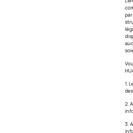
L'e
com
par
str
lég
dis
auc
soi
Vou
HUA
1. 
des
2. 
inf
3. 
inf