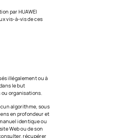
ention par HUAWEI
ux vis-à-vis de ces
sés illégalement ou à
 dans le but
s ou organisations.
ucun algorithme, sous
liens en profondeur et
 manuel identique ou
e site Web ou de son
 consulter, récupérer