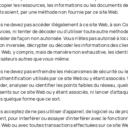
copier les ressources, les informations ou les documents de
ils soient, par une méthode non fournie par ce site Web.
s ne devez pas accéder illégalement à ce site Web, à son C
vices, ni tenter de décoder ou d'utiliser toute autre méthode
éder de façon non autorisée. Vous n'êtes pas autorisé à loc
on inversée, décrypter ou décoder les informations des clie
e Web, y compris, mais de manière non exhaustive, les iden
lisateurs autres que vous-même.
s ne devez pas enfreindre les mécanismes de sécurité ou l
uthentification utilisés par ce site Web ou y étant associés
der, analyser ou identifier les points faibles du réseau, quels
sents sur ce site Web ou y étant associés, ni lancer d'attaq
s quelque forme que ce soit.
s acceptez de ne pas utiliser d'appareil, de logiciel ou de p
ent, pour interférer ou essayer d'interférer avec le fonctio
e Web ou avec toutes transactions effectuées sur ce site Web