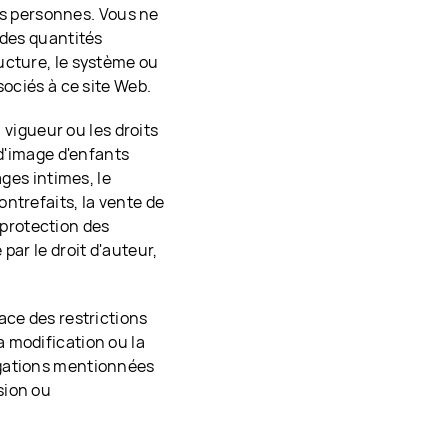
res personnes. Vous ne
 des quantités
ucture, le système ou
sociés à ce site Web.
n vigueur ou les droits
 d'image d'enfants
ages intimes, le
ntrefaits, la vente de
a protection des
par le droit d'auteur,
ace des restrictions
 la modification ou la
igations mentionnées
sion ou