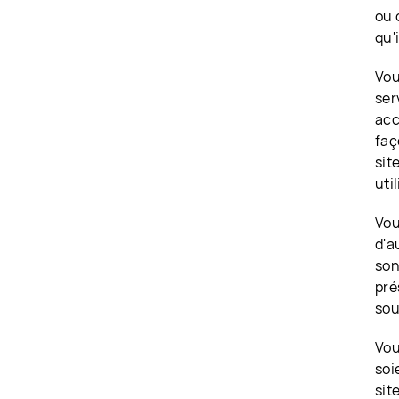
ou 
qu'
Vou
ser
acc
faç
sit
uti
Vou
d'a
son
pré
sou
Vou
soi
sit