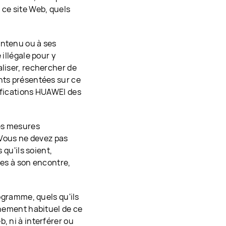
 ce site Web, quels
ontenu ou à ses
 illégale pour y
aliser, rechercher de
nts présentées sur ce
tifications HUAWEI des
es mesures
. Vous ne devez pas
 qu'ils soient,
ues à son encontre,
rogramme, quels qu'ils
nnement habituel de ce
, ni à interférer ou