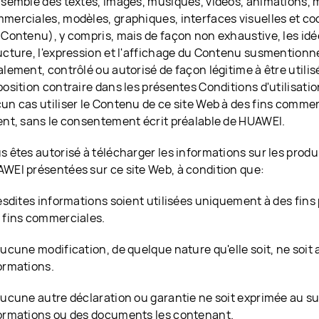
nsemble des textes, images, musiques, vidéos, animations,
merciales, modèles, graphiques, interfaces visuelles et co
 Contenu), y compris, mais de façon non exhaustive, les idée
ucture, l'expression et l'affichage du Contenu susmentionn
alement, contrôlé ou autorisé de façon légitime à être utili
position contraire dans les présentes Conditions d'utilisati
un cas utiliser le Contenu de ce site Web à des fins commerc
ent, sans le consentement écrit préalable de HUAWEI.
s êtes autorisé à télécharger les informations sur les produi
WEI présentées sur ce site Web, à condition que:
Lesdites informations soient utilisées uniquement à des fins
 fins commerciales.
Aucune modification, de quelque nature qu'elle soit, ne soit
ormations.
Aucune autre déclaration ou garantie ne soit exprimée au su
ormations ou des documents les contenant.