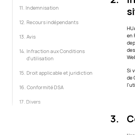
Indemnisation
s
Recours indépendants
HUA
en 
Avis
dep
des
Infraction aux Conditions
Web
d'utilisation
Si 
Droit applicable et juridiction
de 
l'u
Conformité DSA
Divers
C