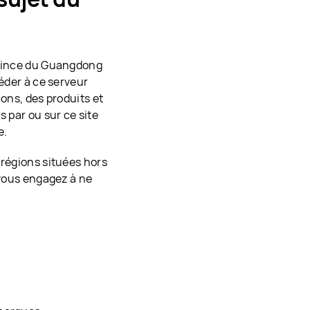
rovince du Guangdong
céder à ce serveur
ions, des produits et
s par ou sur ce site
e.
 régions situées hors
 vous engagez à ne