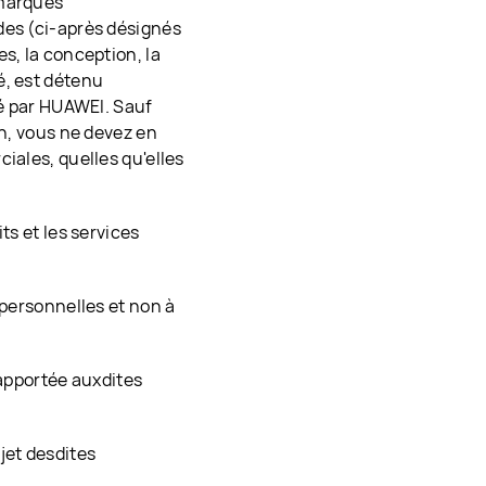
 marques
des (ci-après désignés
s, la conception, la
é, est détenu
sé par HUAWEI. Sauf
on, vous ne devez en
iales, quelles qu'elles
ts et les services
 personnelles et non à
 apportée auxdites
jet desdites