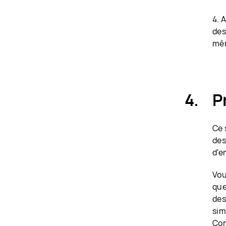
4. 
des
mêm
P
Ce 
des
d'e
Vou
que
des
sim
Con