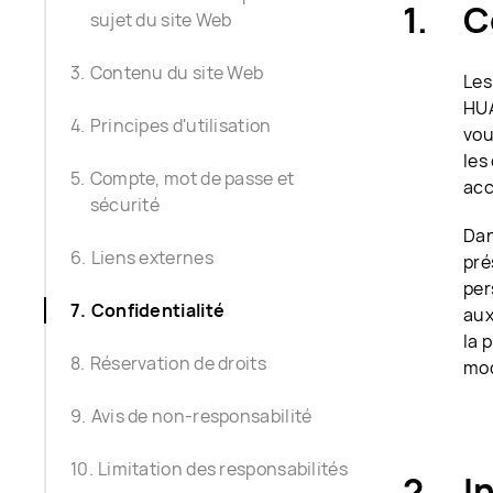
C
sujet du site Web
Contenu du site Web
Les
HUA
Principes d'utilisation
vou
les
Compte, mot de passe et
acc
sécurité
Dan
Liens externes
pré
per
Confidentialité
aux
la 
Réservation de droits
mod
Avis de non-responsabilité
Limitation des responsabilités
I