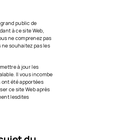
 grand public de
dant à ce site Web,
 vous ne comprenez pas
s ne souhaitez pas les
 mettre à jour les
alable. Il vous incombe
s ont été apportées
iser ce site Web après
ment lesdites
sujet du