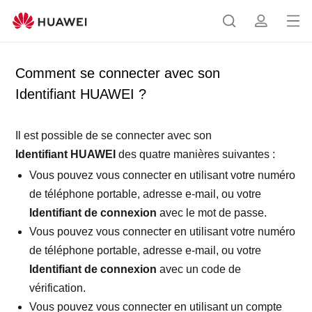
Ou
R
p
vrir
e
r
le
c
o
Comment se connecter avec son
me
h
f
Identifiant HUAWEI ?
nu
e
i
r
l
c
Il est possible de se connecter avec son
h
Identifiant HUAWEI
des quatre manières suivantes :
e
Vous pouvez vous connecter en utilisant votre numéro
r
de téléphone portable, adresse e-mail, ou votre
Identifiant de connexion
avec le mot de passe.
Vous pouvez vous connecter en utilisant votre numéro
de téléphone portable, adresse e-mail, ou votre
Identifiant de connexion
avec un code de
vérification.
Vous pouvez vous connecter en utilisant un compte