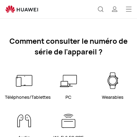
Find
Sn
Ouv
Rechercher
profil
le
me
Comment consulter le numéro de
série de l'appareil ?
Téléphones/Tablettes
PC
Wearables