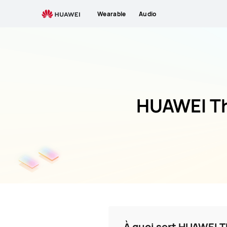
Themes
Wearable
Audio
HUAWEI T
À quoi sert HUAWEI 