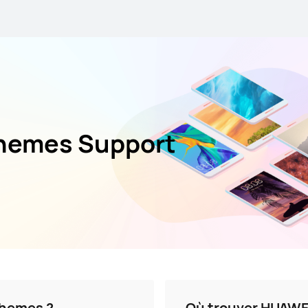
hemes Support
Themes ?
Où trouver HUAWE