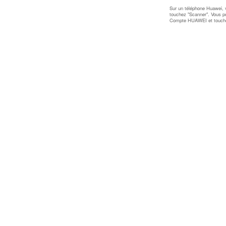
Sur un téléphone Huawei, v
touchez "Scanner". Vous 
Compte HUAWEI et toucher