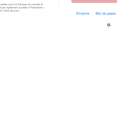
euillez ouvrir le Panneau de contrôle et
pouvez également accéder à Paramètres >
 l'icône de scan.
S'inscrire
Mot de passe 