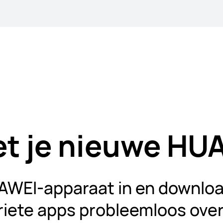
met je nieuwe HU
UAWEI-apparaat
in en downloa
riete apps
probleemloos ove