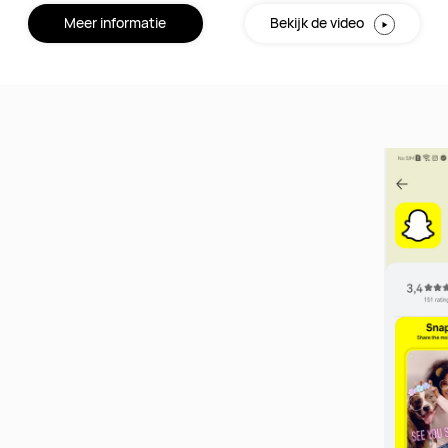
Meer informatie
Bekijk de video
lik op de zoekbalk
 het te openen.