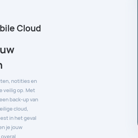
ile Cloud
ouw
n
cten, notities en
e veilig op. Met
 een back-up van
ilige cloud,
est in het geval
 en je jouw
 overal