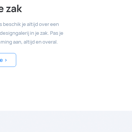
e zak
eschik je altijd over een
esigngalerij in je zak. Pas je
ming aan, altijd en overal.
e >