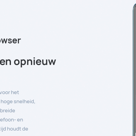
owser
gen opnieuw
voor het
 hoge snelheid,
ebreide
lefoon- en
tijd houdt de