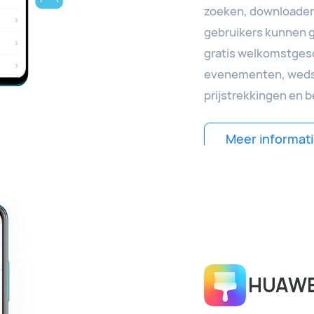
zoeken, downloaden
gebruikers kunnen g
gratis welkomstges
evenementen, wedstr
prijstrekkingen en 
Meer informati
HUAWE