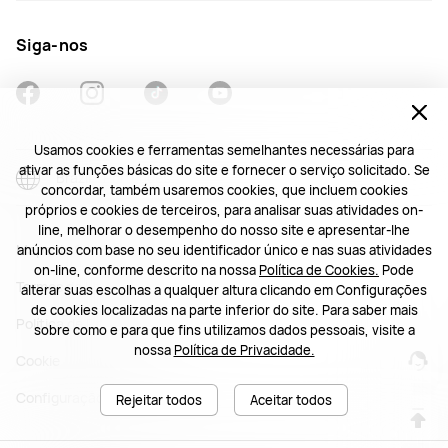
Siga-nos
Usamos cookies e ferramentas semelhantes necessárias para
ativar as funções básicas do site e fornecer o serviço solicitado. Se
Brazil - Português
concordar, também usaremos cookies, que incluem cookies
próprios e cookies de terceiros, para analisar suas atividades on-
line, melhorar o desempenho do nosso site e apresentar-lhe
Mapa do Site
anúncios com base no seu identificador único e nas suas atividades
on-line, conforme descrito na nossa
Política de Cookies.
Pode
Termos de Utilização
alterar suas escolhas a qualquer altura clicando em Configurações
de cookies localizadas na parte inferior do site. Para saber mais
Política de Privacidade
sobre como e para que fins utilizamos dados pessoais, visite a
nossa
Política de Privacidade.
Cookie
Configuração de cookies
Rejeitar todos
Aceitar todos