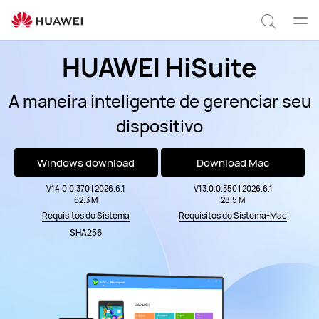
HiSuite
Abrir
Pesqui
men
HUAWEI HiSuite
A maneira inteligente de gerenciar seu
dispositivo
Windows download
Download Mac
V14.0.0.370 | 2026.6.1
V13.0.0.350 | 2026.6.1
62.3 M
28.5 M
Requisitos do Sistema
Requisitos do Sistema-Mac
SHA256