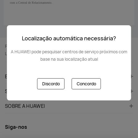
com a Central de Relacionamento.
Localização automática necessária?
Página Inicial
Suporte
A HUAWEI pode pesquisar centros de serviço próximos com
Localização Do Serviço De Assistência
base na sua localização atual
EQUIPAMENTOS HUAWEI
Discordo
Concordo
SUPORTE
SOBRE A HUAWEI
Siga-nos