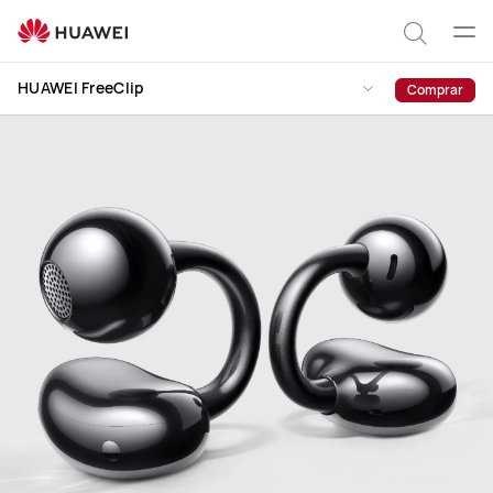
HUAWEI
FreeClip
Abrir
Pesqui
men
HUAWEI FreeClip
Comprar