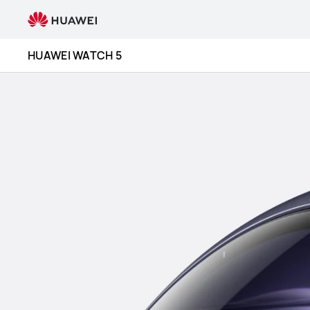
HUAWEI
WATCH
5
HUAWEI WATCH 5