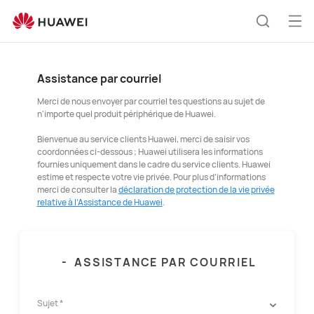
Ouv
Recherc
le
me
Assistance par courriel
Merci de nous envoyer par courriel tes questions au sujet de
n'importe quel produit périphérique de Huawei.
Bienvenue au service clients Huawei, merci de saisir vos
coordonnées ci-dessous ; Huawei utilisera les informations
fournies uniquement dans le cadre du service clients. Huawei
estime et respecte votre vie privée. Pour plus d’informations
merci de consulter la
déclaration de protection de la vie privée
relative à l’Assistance de Huawei
.
-
ASSISTANCE PAR COURRIEL
Sujet *