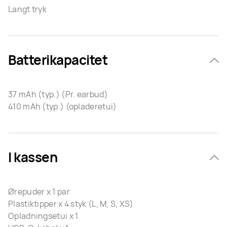
Langt tryk
Batterikapacitet
37 mAh (typ.) (Pr. earbud)
410 mAh (typ.) (opladeretui)
I kassen
Ørepuder x 1 par
Plastiktipper x 4 styk (L, M, S, XS)
Opladningsetui x 1