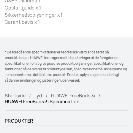
USB-C-kabel x 1
Opstartguide x 1
Sikkerhedsoplysninger x 1
Garantibevis x 1
* De foregående specifikationer er teoretiske værdier baseret på
produktdesign. HUAWEI foretager realtidsjusteringer af de foregående
specifikationer for at give præcise produktoplysninger, specifikationer og
funktioner, så de svarer til produktydelsen, specifikationerne, indekserne og
komponenterne i det faktiske produkt. Produktoplysninger er underlagt
sådanne ændringer og justeringer uden varsel.
Startside
Lyd
HUAWEI FreeBuds 3i
HUAWEI FreeBuds 3i Specification
PRODUKTER