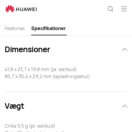
HUAWEI
FreeBuds
Åb
Søg
3i
me
Specification
Features
Specifikationer
Dimensioner
41,8 x 23,7 x 19,8 mm (pr. earbud)
80,7 x 35,4 x 29,2 mm (opladningsetui)
Vægt
Cirka 5,5 g (pr. earbud)