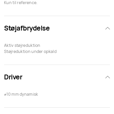
Kun til reference.
Støjafbrydelse
Aktiv støjreduktion
Støjreduktion under opkald
Driver
⌀10 mm dynamisk