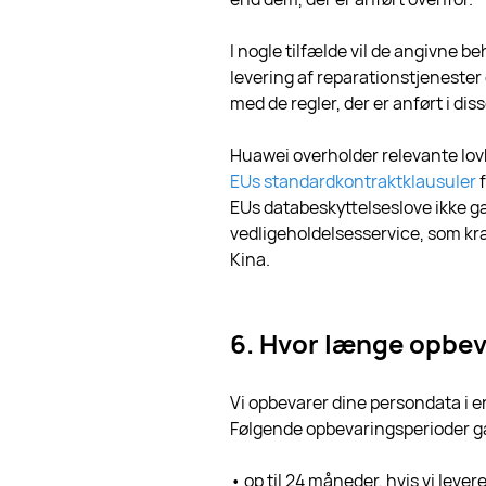
I nogle tilfælde vil de angivne 
levering af reparationstjenester
med de regler, der er anført i dis
Huawei overholder relevante lovk
EUs standardkontraktklausuler
f
EUs databeskyttelseslove ikke gæ
vedligeholdelsesservice, som k
Kina.
6. Hvor længe opbev
Vi opbevarer dine persondata i e
Følgende opbevaringsperioder g
• op til 24 måneder, hvis vi lever