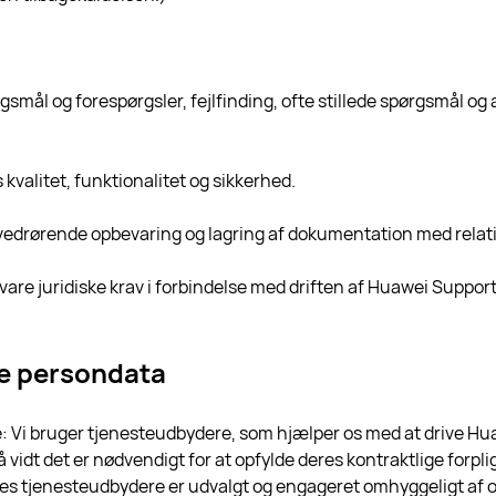
rgsmål og forespørgsler, fejlfinding, ofte stillede spørgsmål o
 kvalitet, funktionalitet og sikkerhed.
v vedrørende opbevaring og lagring af dokumentation med relatio
rsvare juridiske krav i forbindelse med driften af Huawei Support
ne persondata
: Vi bruger tjenesteudbydere, som hjælper os med at drive Hua
 vidt det er nødvendigt for at opfylde deres kontraktlige forplig
res tjenesteudbydere er udvalgt og engageret omhyggeligt af o