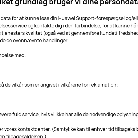
lket grundlag bruger vi dine personda
ata for at kunne løse din Huawei Support-forespørgsel og/elle
sesservice og kontakte dig i den forbindelse, for at kunne hån
es tjenesters kvalitet (også ved at gennemføre kundetilfredsh
ende de ovennævnte handlinger.
indelse med:
å de vilkår som er angivet i vilkårene for reklamation;
t levere fuld service, hvis vi ikke har alle de nødvendige oplysnin
er vores kontaktcenter. (Samtykke kan til enhver tid tilbageka
en tilbagekaldelsen.)