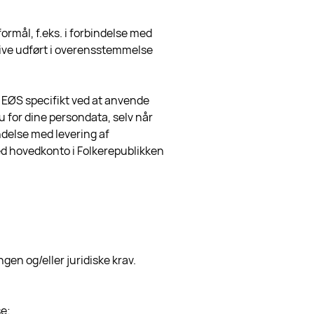
rmål, f.eks. i forbindelse med
blive udført i overensstemmelse
 EØS specifikt ved at anvende
u for dine persondata, selv når
ndelse med levering af
d hovedkonto i Folkerepublikken
en og/eller juridiske krav.
se;