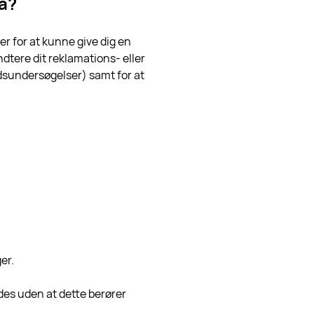
ta?
r for at kunne give dig en
dtere dit reklamations- eller
edsundersøgelser) samt for at
ger.
ldes uden at dette berører