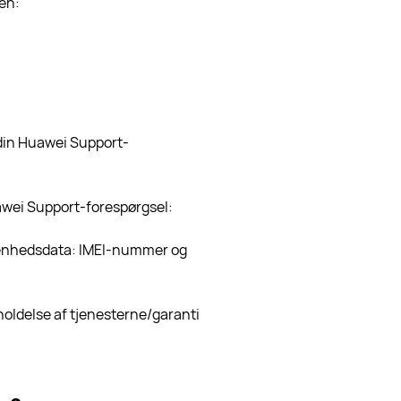
en:
 din Huawei Support-
awei Support-forespørgsel:
; enhedsdata: IMEI-nummer og
holdelse af tjenesterne/garanti