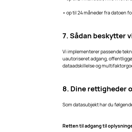
• op til 24 måneder fra datoen f
7. Sådan beskytter v
Vi implementerer passende tekni
uautoriseret adgang, offentliggø
dataadskillelse og multifaktorg
8. Dine rettigheder
Som datasubjekt har du følgende
Retten til adgang til oplysning