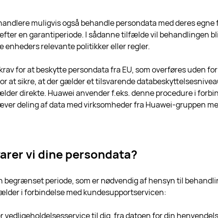
behandlere muligvis også behandle persondata med deres egne fo
 efter en garantiperiode. I sådanne tilfælde vil behandlingen 
se enheders relevante politikker eller regler.
rav for at beskytte persondata fra EU, som overføres uden for
or at sikre, at der gælder et tilsvarende databeskyttelsesnivea
lder direkte. Huawei anvender f.eks. denne procedure i forbi
ræver deling af data med virksomheder fra Huawei-gruppen me
arer vi dine persondata?
n begrænset periode, som er nødvendig af hensyn til behandling
ælder i forbindelse med kundesupportservicen:
er vedligeholdelsesservice til dig, fra datoen for din henvendel