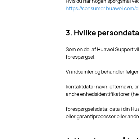
Hvis du har nogen spørgsmål ved
https://consumer.huawei.com/dk
3. Hvilke persondata
Som en del af Huawei Support vi
forespørgsel.
Vi indsamler og behandler følge
kontaktdata: navn, efternavn, b
andre enhedsidentifikatorer (he
forespørgselsdata: data i din Hu
eller garantiprocesser eller and