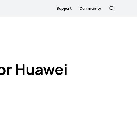
Support
Community
Søg
or Huawei