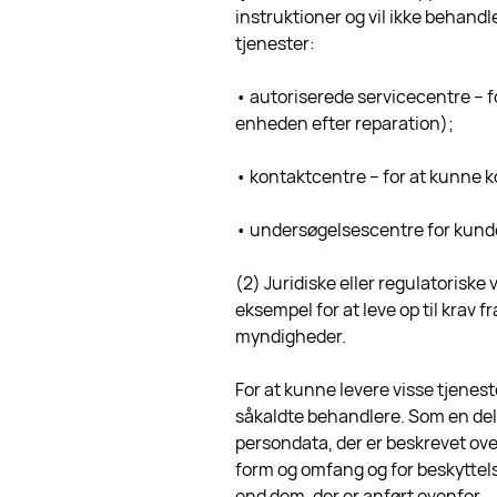
instruktioner og vil ikke behan
tjenester:
• autoriserede servicecentre – f
enheden efter reparation);
• kontaktcentre – for at kunne k
• undersøgelsescentre for kundet
(2) Juridiske eller regulatoriske 
eksempel for at leve op til krav 
myndigheder.
For at kunne levere visse tjenes
såkaldte behandlere. Som en del af
persondata, der er beskrevet ov
form og omfang og for beskyttel
end dem, der er anført ovenfor.