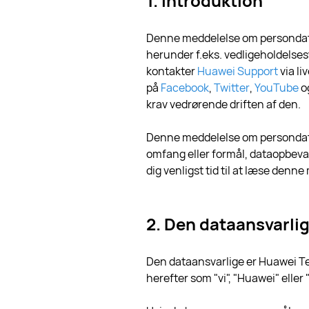
1. Introduktion
Denne meddelelse om persondata
herunder f.eks. vedligeholdelses
kontakter
Huawei Support
via li
på
Facebook
,
Twitter
,
YouTube
o
krav vedrørende driften af den.
Denne meddelelse om persondata
omfang eller formål, dataopbevar
dig venligst tid til at læse den
2. Den dataansvarli
Den dataansvarlige er Huawei 
herefter som "vi", "Huawei" eller