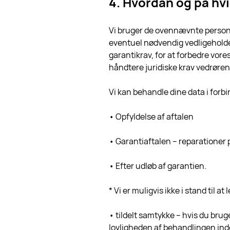
4. Hvordan og på hvi
Vi bruger de ovennævnte persond
eventuel nødvendig vedligeholdel
garantikrav, for at forbedre vor
håndtere juridiske krav vedrør
Vi kan behandle dine data i forb
• Opfyldelse af aftalen
• Garantiaftalen – reparationer p
• Efter udløb af garantien.
* Vi er muligvis ikke i stand til a
• tildelt samtykke – hvis du brug
lovligheden af behandlingen ind