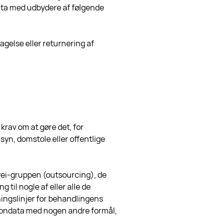
data med udbydere af følgende
agelse eller returnering af
 krav om at gøre det, for
lsyn, domstole eller offentlige
awei-gruppen (outsourcing), de
 til nogle af eller alle de
ingslinjer for behandlingens
rsondata med nogen andre formål,