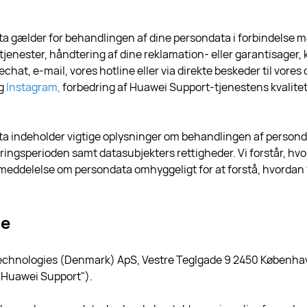
 gælder for behandlingen af dine persondata i forbindelse 
tjenester, håndtering af dine reklamation- eller garantisager
vechat, e-mail, vores hotline eller via direkte beskeder til vores 
g
Instagram,
forbedring af Huawei Support-tjenestens kvalitet 
 indeholder vigtige oplysninger om behandlingen af personda
ingsperioden samt datasubjekters rettigheder. Vi forstår, hvor
ne meddelelse om persondata omhyggeligt for at forstå, hvordan
ge
Technologies (Denmark) ApS, Vestre Teglgade 9 2450 Københ
 "Huawei Support").