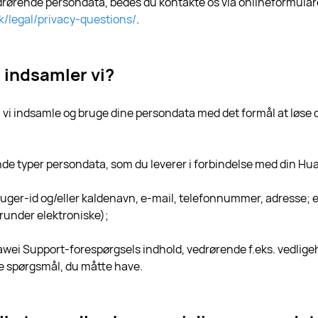
rørende persondata, bedes du kontakte os via onlineformular
/legal/privacy-questions/
.
 indsamler vi?
l vi indsamle og bruge dine persondata med det formål at løse
nde typer persondata, som du leverer i forbindelse med din Hu
ruger-id og/eller kaldenavn, e-mail, telefonnummer, adresse
runder elektroniske);
awei Support-forespørgsels indhold, vedrørende f.eks. vedlige
re spørgsmål, du måtte have.