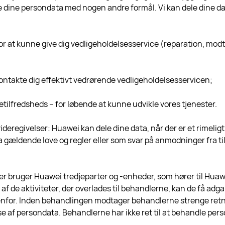
dle dine persondata med nogen andre formål. Vi kan dele dine 
or at kunne give dig vedligeholdelsesservice (reparation, modt
ontakte dig effektivt vedrørende vedligeholdelsesservicen;
ilfredsheds – for løbende at kunne udvikle vores tjenester.
videregivelser: Huawei kan dele dine data, når der er et rimeligt
fra gældende love og regler eller som svar på anmodninger fra ti
ter bruger Huawei tredjeparter og -enheder, som hører til Hu
 de aktiviteter, der overlades til behandlerne, kan de få adgang
enfor. Inden behandlingen modtager behandlerne strenge retn
se af persondata. Behandlerne har ikke ret til at behandle pe