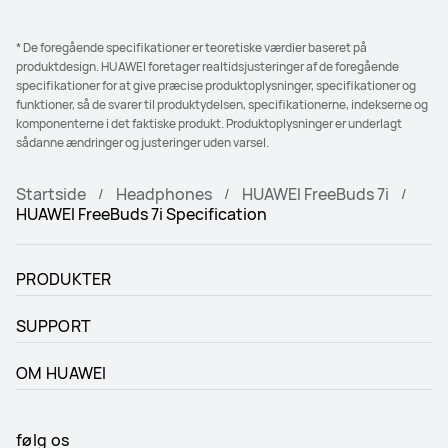
* De foregående specifikationer er teoretiske værdier baseret på
produktdesign. HUAWEI foretager realtidsjusteringer af de foregående
specifikationer for at give præcise produktoplysninger, specifikationer og
funktioner, så de svarer til produktydelsen, specifikationerne, indekserne og
komponenterne i det faktiske produkt. Produktoplysninger er underlagt
sådanne ændringer og justeringer uden varsel.
Startside
Headphones
HUAWEI FreeBuds 7i
HUAWEI FreeBuds 7i Specification
PRODUKTER
SUPPORT
OM HUAWEI
følg os