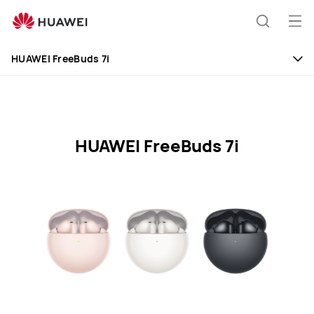
HUAWEI
FreeBuds
Åb
Søg
7i
me
Specification
HUAWEI FreeBuds 7i
HUAWEI FreeBuds 7i