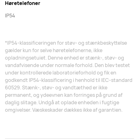
Høretelefoner
IP54
*IP54-klassificeringen for støv- og stænkbeskyttelse
gælder kun for selve høretelefonerne, ikke
opladningsetuiet. Denne enhed er stænk-, støv- og
vandafvisende under normale forhold. Den blev testet
under kontrollerede laboratorieforhold og fik en
godkendt IP54-klassificering i henhold til IEC-standard
60529. Stænk-, støv- og vandtæthed er ikke
permanent, og ydeevnen kan forringes på grund af
daglig slitage. Undgå at oplade enheden i fugtige
omgivelser. Væskeskader dækkes ikke af garantien.