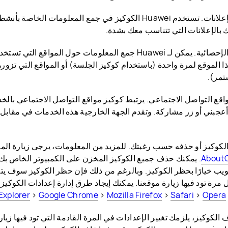
(3) كوكيز الإعلانات. تستخدم Huawei الكوكيز في جمع المعلومات 
 بالإعلانات التي تتناسب معك بشدة.
(4) الكوكيز الإحصائية. يمكن لـ Huawei جمع المعلومات حول المو
 الموقع لمرة واحدة (باستخدام كوكيز الجلسة) أو المواقع التي تزورها
تمر).
مواقع التواصل الاجتماعي. يرتبط كوكيز مواقع التواصل الاجتماعي بالخ
عجبني أو زر مشاركة. وتقدم الجهة الخارجية هذه الخدمات في مقابل ت
الكوكيز أو حذفه حسب رغبتك. للمزيد من المعلومات، يرجى زيارة المو
AboutC
. يمكنك حذف جميع الكوكيز المخزن على الكمبيوتر الخاص بك
ب خيارًا بحظر الكوكيز. وبالرغم من ذلك فإن حظر الكوكيز سوف يت
مرة تود فيها زيارة موقعنا. يمكنك إيجاد طرق إدارة إعدادات الكوك
Explorer
>
Google Chrome
>
Mozilla Firefox
>
Safari
>
Opera