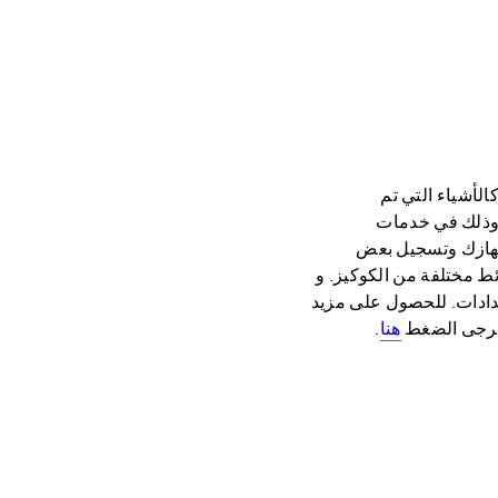
 كالأشياء التي تم
كتها محليًا (ويطلق عليها "كوكيز الفلاش") وتقنيات التخزين المحلي HTML5 وذلك في خدمات
 جهازك وتسجيل بعض
ط مختلفة من الكوكيز. و
عدادات. للحصول على مزيد
 يرجى الضغط
هنا
.