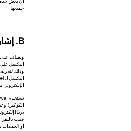
جميعها.
B. إشارات الويب وعلامات البكسل
البكسل على ا
وذلك لتعريف 
الإلكتروني مفت
الكوكيز) و ت
قمت بالنقر ع
أو الخدمات و