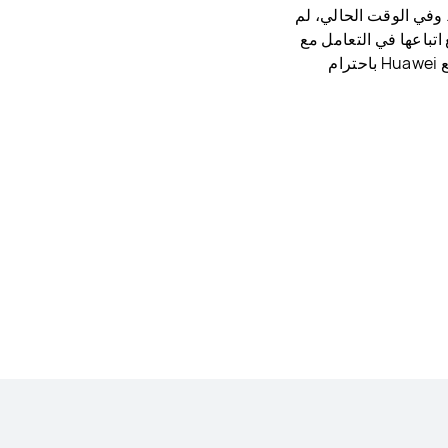
 وفي الوقت الحالي، لم
تباعها في التعامل مع
هذه الطلبات. في حالة تمكين وظيفة عدم التعقب على متصفحك، ستقوم كل مواقع Huawei باحترام