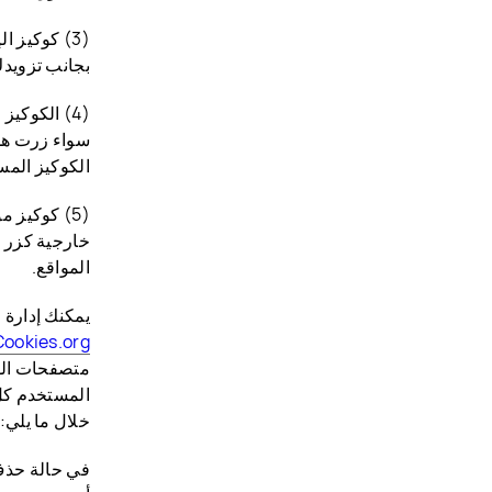
بجانب تزويدك
سواء زرت هذا
الكوكيز المس
(5) كوكيز 
خارجية كزر أ
المواقع.
يمكنك إدارة 
ookies.org
متصفحات الوي
المستخدم كل 
خلال ما يلي: