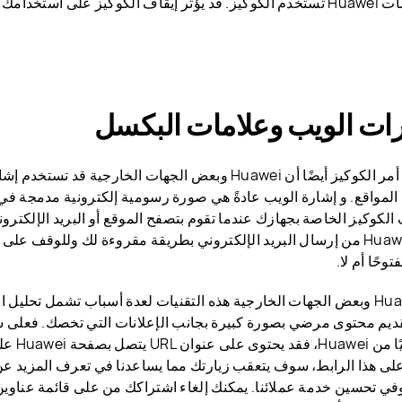
أن بعض خدمات Huawei تستخدم الكوكيز. قد يؤثر إيقاف الكوكيز على ا
ويضاف على أمر الكوكيز أيضًا أن Huawei وبعض الجهات الخارجية 
لمواقع. و إشارة الويب عادةً هي صورة رسومية إلكترونية مدمجة في م
الكوكيز الخاصة بجهازك عندما تقوم بتصفح الموقع أو البريد الإلكتر
البكسل لـ Huawei من إرسال البريد الإلكتروني بطريقة مقروءة لك وللوقف على
وحًا أم لا.
تستخدم Huawei وبعض الجهات الخارجية هذه التقنيات لعدة أسباب تشمل تحل
قديم محتوى مرضي بصورة كبيرة بجانب الإعلانات التي تخصك. فعلى سب
بريدًا إلكت
لى هذا الرابط، سوف يتعقب زيارتك مما يساعدنا في تعرف المزيد عن
في تحسين خدمة عملائنا. يمكنك إلغاء اشتراكك من على قائمة عناوين 