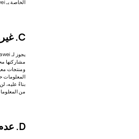
الخاصة بـ Huawei في أي وقت ترغب فيه عدم تعقبك بهذه الطريقة.
C. غيرها من طرق التخزين المحلي
ومنتجات معين
المعلومات حو
بناءً عليه، 
من المعلوما
D. عدم التعقب