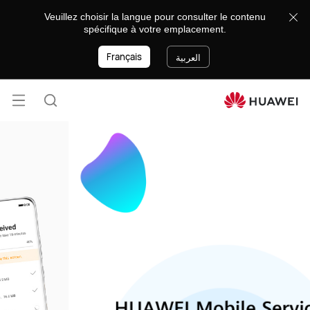
HUAWEI
Veuillez choisir la langue pour consulter le contenu
Mobile
spécifique à votre emplacement.
Services
Français
العربية
فتح
البحث
القائ