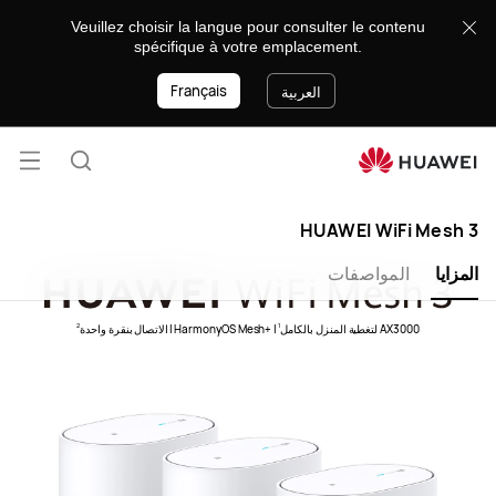
HUAWEI
Veuillez choisir la langue pour consulter le contenu
WiFi
spécifique à votre emplacement.
Mesh
Français
3
العربية
فتح
البحث
القائ
HUAWEI WiFi Mesh 3
المزايا
المواصفات
|
​‏+‏HarmonyOS Mesh
|
الاتصال بنقرة واحدة
2
1