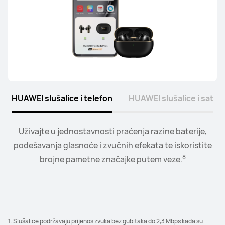
HUAWEI slušalice i telefon
HUAWEI slušalice i sat
Uživajte u jednostavnosti praćenja razine baterije,
Povežite sat sa svojim slušalicama ili zvučnicima i
upravljajte reprodukcijom i glasnoćom jednostavno s
podešavanja glasnoće i zvučnih efekata te iskoristite
9
8
brojne pametne značajke putem veze.
vašeg zapešća.
1. Slušalice podržavaju prijenos zvuka bez gubitaka do 2,3 Mbps kada su