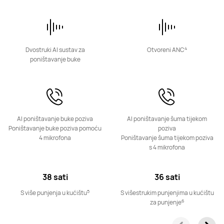
FreeArc Series
4
Dvostruki AI sustav za
Otvoreni ANC
poništavanje buke
HUAWEI FreeArc
Saznajte više
AI poništavanje buke poziva
AI poništavanje šuma tijekom
Poništavanje buke poziva pomoću
poziva
4 mikrofona
Poništavanje šuma tijekom poziva
s 4 mikrofona
38 sati
36 sati
5
S više punjenja u kućištu
S višestrukim punjenjima u kućištu
6
za punjenje