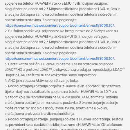
spojene na telefon HUAWEI Mate X7 s EMUI 15 ili novijom verzijom.
Mogućnost prijenosa od 2,3 Mbps certificirana je od strane HWA-e. Ova je
značajka dostupna samo na određenim modelima telefona s određenim
operativnim sustavima. Za detalje pogledajte
https://consumer.huawei.com/en/support/content/en-us15900030/
.
2. Slušalice podržavaju prijenos zvuka bez gubitaka do 2,3 Mbps kada su
spojene na telefon HUAWEI Mate X6 s EMUI 15 ili novijom verzijom.
Mogućnost prijenosa od 2,3 Mbps certificirana je od strane HWA-e. Ova je
značajka dostupna samo na određenim modelima telefona s određenim
operativnim sustavima. Za detalje pogledajte
https://consumer.huawei.com/en/support/content/en-us15900030/
.
3. Certifikat za bežični Hi-Res Audio temelji se na protokolu prijenosa
LDAC™ HD, a protokol LDAC™ je obavezan za uređaj za reprodukciju. LDAC™
i logotip LDAC zaštitni su znakovi tvrtke Sony Corporation.
4. ANC je kratica za Aktivno poništavanje buke.
5. Podaci o trajanju baterije potječu iz Huaweijevih laboratorijskih testova,
tijekom kojih su slušalice bile spojene na telefon HUAWEI Mate 80 Pro, s
glazbom koja se reproducirala na 50% glasnoće u AAC formatu i ostalim
značajkama postavljenim na zadane postavke. Stvarno trajanje baterije
može varirati ovisno o glasnoći, izvoru zvuka, smetnjama u okolini,
značajkama proizvoda i navikama korištenja.
6. Podaci o trajanju baterije i punjenju dolaze iz Huawei laboratorija. Testovi
su provedeni kada su slušalice bile povezane s HUAWEI Mate X6 telefonom