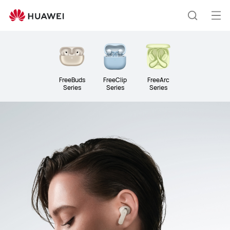
Slušalice
i
Otv
Hrvatski
zvučnici
jelo
FreeBuds
FreeClip
FreeArc
Series
Series
Series