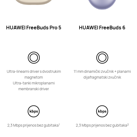
HUAWEI FreeBuds Pro 5
HUAWEI FreeBuds 6
HUAWEI FreeClip 2
Saznajte više
Ultra-linearni driver s dvostrukim
11 mm dinamički zvučnik + planarni
magnetom
dijafragmatski zvučnik
Ultra-tanki mikroplanarni
membranski driver
HUAWEI FreeClip
Saznajte više
1
2
2,3 Mbps prijenos bez gubitaka
2,3 Mbps prijenos bez gubitaka