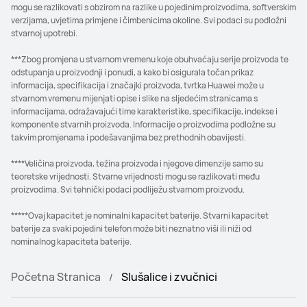
mogu se razlikovati s obzirom na razlike u pojedinim proizvodima, softverskim
verzijama, uvjetima primjene i čimbenicima okoline. Svi podaci su podložni
stvarnoj upotrebi.
***Zbog promjena u stvarnom vremenu koje obuhvaćaju serije proizvoda te
odstupanja u proizvodnji i ponudi, a kako bi osigurala točan prikaz
informacija, specifikacija i značajki proizvoda, tvrtka Huawei može u
stvarnom vremenu mijenjati opise i slike na sljedećim stranicama s
informacijama, odražavajući time karakteristike, specifikacije, indekse i
komponente stvarnih proizvoda. Informacije o proizvodima podložne su
takvim promjenama i podešavanjima bez prethodnih obavijesti.
****Veličina proizvoda, težina proizvoda i njegove dimenzije samo su
teoretske vrijednosti. Stvarne vrijednosti mogu se razlikovati među
proizvodima. Svi tehnički podaci podliježu stvarnom proizvodu.
*****Ovaj kapacitet je nominalni kapacitet baterije. Stvarni kapacitet
baterije za svaki pojedini telefon može biti neznatno viši ili niži od
nominalnog kapaciteta baterije.
Početna Stranica
Slušalice i zvučnici