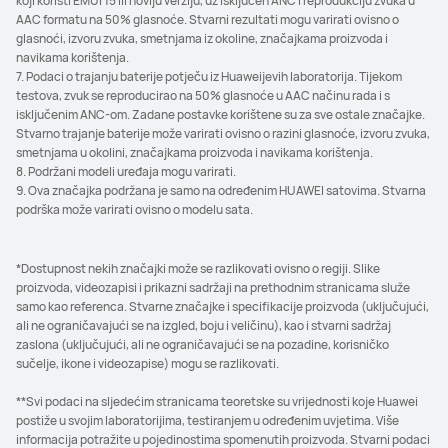
koji koristi EMUI 15 ili noviju verziju, uz isključen ANC i reprodukciju zvuka u
AAC formatu na 50% glasnoće. Stvarni rezultati mogu varirati ovisno o
glasnoći, izvoru zvuka, smetnjama iz okoline, značajkama proizvoda i
navikama korištenja.
7. Podaci o trajanju baterije potječu iz Huaweijevih laboratorija. Tijekom
testova, zvuk se reproducirao na 50% glasnoće u AAC načinu rada i s
isključenim ANC-om. Zadane postavke korištene su za sve ostale značajke.
Stvarno trajanje baterije može varirati ovisno o razini glasnoće, izvoru zvuka,
smetnjama u okolini, značajkama proizvoda i navikama korištenja.
8. Podržani modeli uređaja mogu varirati.
9. Ova značajka podržana je samo na određenim HUAWEI satovima. Stvarna
podrška može varirati ovisno o modelu sata.
*Dostupnost nekih značajki može se razlikovati ovisno o regiji. Slike
proizvoda, videozapisi i prikazni sadržaji na prethodnim stranicama služe
samo kao referenca. Stvarne značajke i specifikacije proizvoda (uključujući,
ali ne ograničavajući se na izgled, boju i veličinu), kao i stvarni sadržaj
zaslona (uključujući, ali ne ograničavajući se na pozadine, korisničko
sučelje, ikone i videozapise) mogu se razlikovati.
**Svi podaci na sljedećim stranicama teoretske su vrijednosti koje Huawei
postiže u svojim laboratorijima, testiranjem u određenim uvjetima. Više
informacija potražite u pojedinostima spomenutih proizvoda. Stvarni podaci