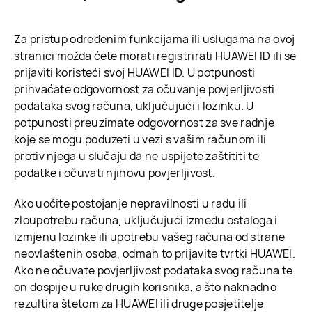
Za pristup određenim funkcijama ili uslugama na ovoj
stranici možda ćete morati registrirati HUAWEI ID ili se
prijaviti koristeći svoj HUAWEI ID. U potpunosti
prihvaćate odgovornost za očuvanje povjerljivosti
podataka svog računa, uključujući i lozinku. U
potpunosti preuzimate odgovornost za sve radnje
koje se mogu poduzeti u vezi s vašim računom ili
protiv njega u slučaju da ne uspijete zaštititi te
podatke i očuvati njihovu povjerljivost.
Ako uočite postojanje nepravilnosti u radu ili
zloupotrebu računa, uključujući između ostaloga i
izmjenu lozinke ili upotrebu vašeg računa od strane
neovlaštenih osoba, odmah to prijavite tvrtki HUAWEI.
Ako ne očuvate povjerljivost podataka svog računa te
on dospije u ruke drugih korisnika, a što naknadno
rezultira štetom za HUAWEI ili druge posjetitelje