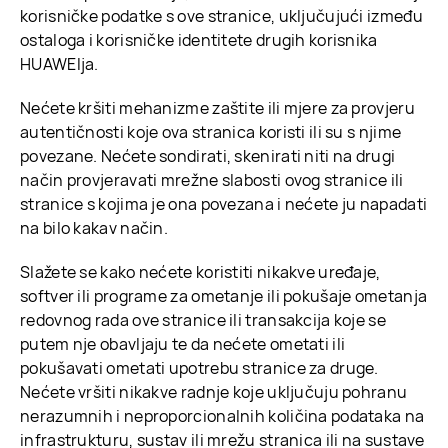
korisničke podatke s ove stranice, uključujući između
ostaloga i korisničke identitete drugih korisnika
HUAWEIja.
Nećete kršiti mehanizme zaštite ili mjere za provjeru
autentičnosti koje ova stranica koristi ili su s njime
povezane. Nećete sondirati, skenirati niti na drugi
način provjeravati mrežne slabosti ovog stranice ili
stranice s kojima je ona povezana i nećete ju napadati
na bilo kakav način.
Slažete se kako nećete koristiti nikakve uređaje,
softver ili programe za ometanje ili pokušaje ometanja
redovnog rada ove stranice ili transakcija koje se
putem nje obavljaju te da nećete ometati ili
pokušavati ometati upotrebu stranice za druge.
Nećete vršiti nikakve radnje koje uključuju pohranu
nerazumnih i neproporcionalnih količina podataka na
infrastrukturu, sustav ili mrežu stranica ili na sustave