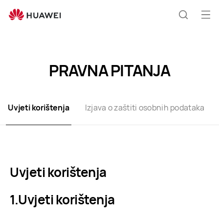
Terms
of
Otv
Hrvatski
Use
jelo
PRAVNA PITANJA
Uvjeti korištenja
Izjava o zaštiti osobnih podataka
Uvjeti korištenja
Uvjeti korištenja