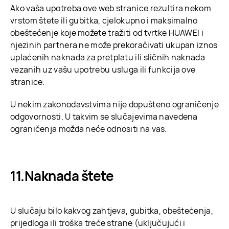
Ako vaša upotreba ove web stranice rezultira nekom
vrstom štete ili gubitka, cjelokupno i maksimalno
obeštećenje koje možete tražiti od tvrtke HUAWEI i
njezinih partnera ne može prekoračivati ukupan iznos
uplaćenih naknada za pretplatu ili sličnih naknada
vezanih uz vašu upotrebu usluga ili funkcija ove
stranice.
U nekim zakonodavstvima nije dopušteno ograničenje
odgovornosti. U takvim se slučajevima navedena
ograničenja možda neće odnositi na vas.
Naknada štete
U slučaju bilo kakvog zahtjeva, gubitka, obeštećenja,
prijedloga ili troška treće strane (uključujući i