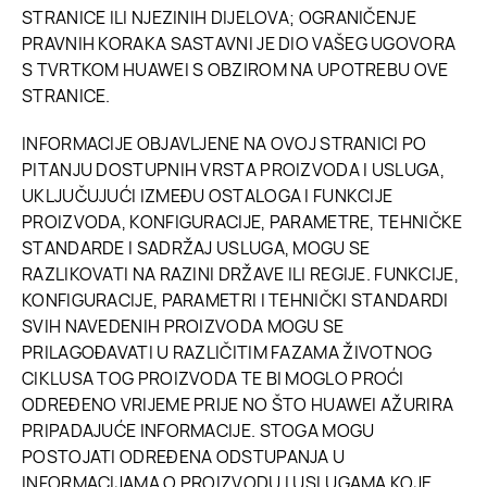
STRANICE ILI NJEZINIH DIJELOVA; OGRANIČENJE
PRAVNIH KORAKA SASTAVNI JE DIO VAŠEG UGOVORA
S TVRTKOM HUAWEI S OBZIROM NA UPOTREBU OVE
STRANICE.
INFORMACIJE OBJAVLJENE NA OVOJ STRANICI PO
PITANJU DOSTUPNIH VRSTA PROIZVODA I USLUGA,
UKLJUČUJUĆI IZMEĐU OSTALOGA I FUNKCIJE
PROIZVODA, KONFIGURACIJE, PARAMETRE, TEHNIČKE
STANDARDE I SADRŽAJ USLUGA, MOGU SE
RAZLIKOVATI NA RAZINI DRŽAVE ILI REGIJE. FUNKCIJE,
KONFIGURACIJE, PARAMETRI I TEHNIČKI STANDARDI
SVIH NAVEDENIH PROIZVODA MOGU SE
PRILAGOĐAVATI U RAZLIČITIM FAZAMA ŽIVOTNOG
CIKLUSA TOG PROIZVODA TE BI MOGLO PROĆI
ODREĐENO VRIJEME PRIJE NO ŠTO HUAWEI AŽURIRA
PRIPADAJUĆE INFORMACIJE. STOGA MOGU
POSTOJATI ODREĐENA ODSTUPANJA U
INFORMACIJAMA O PROIZVODU I USLUGAMA KOJE