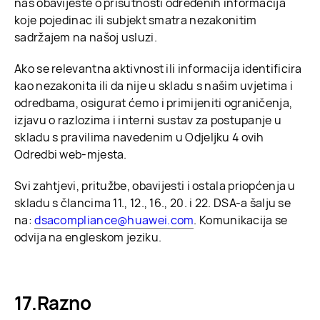
nas obavijeste o prisutnosti određenih informacija
koje pojedinac ili subjekt smatra nezakonitim
sadržajem na našoj usluzi.
Ako se relevantna aktivnost ili informacija identificira
kao nezakonita ili da nije u skladu s našim uvjetima i
odredbama, osigurat ćemo i primijeniti ograničenja,
izjavu o razlozima i interni sustav za postupanje u
skladu s pravilima navedenim u Odjeljku 4 ovih
Odredbi web-mjesta.
Svi zahtjevi, pritužbe, obavijesti i ostala priopćenja u
skladu s člancima 11., 12., 16., 20. i 22. DSA-a šalju se
na:
dsacompliance@huawei.com
. Komunikacija se
odvija na engleskom jeziku.
Razno