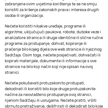
zabranjene ovim uvjetima korištenja te se ne smiju
koristiti za kršenje zakonskih prava i interesa drugih
osoba ili organizacija.
Nećete koristiti nikakve uređaje, programe ili
algoritme, uključujući paukove, robote, duboke veze i
analizatore stranica ili druge identične ili slične ručne
programe za pristupanje, dohvat, kopiranje ili
praćenje bilo kojeg dijela ove web stranice ili njezinog
Sadržaja. Osim toga, nećete posjećivati, dohvaćati ili
kopirati materijale, dokumente ili informacije s ove
stranice na bilo koji način koji nije opisan na ovoj
stranici.
Nećete pokušavati protuzakonito pristupati,
dekodirati ili koristiti bilo koje druge protuzakonite
načine za neovlašteno pristupanje ovoj stranici,
njenom Sadržaju ili uslugama. Nećete pratiti, vršiti
obrnuto pretraživanje, dešifrirati ili dekodirati bilo koje