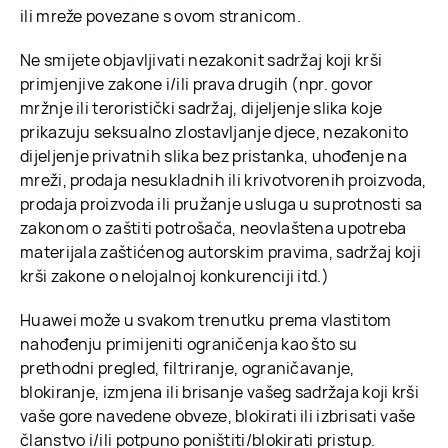
ili mreže povezane s ovom stranicom.
Ne smijete objavljivati nezakonit sadržaj koji krši
primjenjive zakone i/ili prava drugih (npr. govor
mržnje ili teroristički sadržaj, dijeljenje slika koje
prikazuju seksualno zlostavljanje djece, nezakonito
dijeljenje privatnih slika bez pristanka, uhođenje na
mreži, prodaja nesukladnih ili krivotvorenih proizvoda,
prodaja proizvoda ili pružanje usluga u suprotnosti sa
zakonom o zaštiti potrošača, neovlaštena upotreba
materijala zaštićenog autorskim pravima, sadržaj koji
krši zakone o nelojalnoj konkurenciji itd.)
Huawei može u svakom trenutku prema vlastitom
nahođenju primijeniti ograničenja kao što su
prethodni pregled, filtriranje, ograničavanje,
blokiranje, izmjena ili brisanje vašeg sadržaja koji krši
vaše gore navedene obveze, blokirati ili izbrisati vaše
članstvo i/ili potpuno poništiti/blokirati pristup.