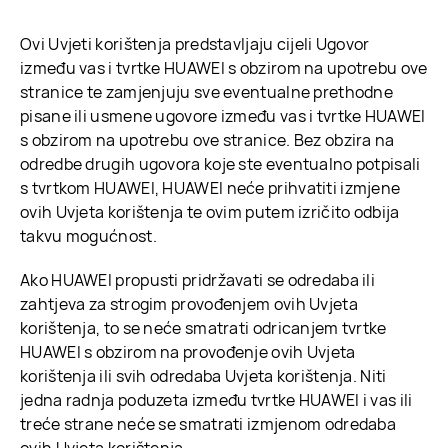
Ovi Uvjeti korištenja predstavljaju cijeli Ugovor
između vas i tvrtke HUAWEI s obzirom na upotrebu ove
stranice te zamjenjuju sve eventualne prethodne
pisane ili usmene ugovore između vas i tvrtke HUAWEI
s obzirom na upotrebu ove stranice. Bez obzira na
odredbe drugih ugovora koje ste eventualno potpisali
s tvrtkom HUAWEI, HUAWEI neće prihvatiti izmjene
ovih Uvjeta korištenja te ovim putem izričito odbija
takvu mogućnost.
Ako HUAWEI propusti pridržavati se odredaba ili
zahtjeva za strogim provođenjem ovih Uvjeta
korištenja, to se neće smatrati odricanjem tvrtke
HUAWEI s obzirom na provođenje ovih Uvjeta
korištenja ili svih odredaba Uvjeta korištenja. Niti
jedna radnja poduzeta između tvrtke HUAWEI i vas ili
treće strane neće se smatrati izmjenom odredaba