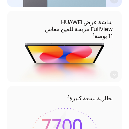
شاشة عرض HUAWEI
FullView مريحة للعين مقاس
11 بوصة
1
بطارية بسعة كبيرة
2