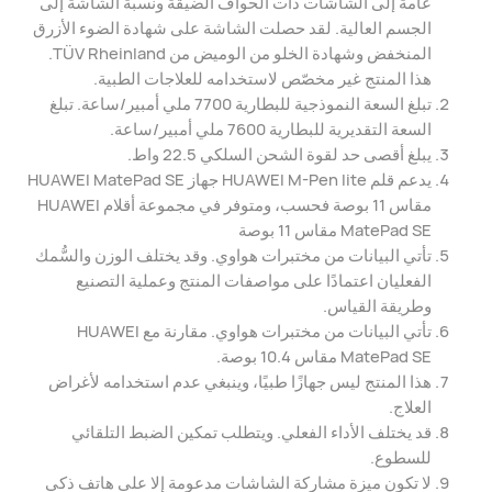
عامةً إلى الشاشات ذات الحواف الضيقة ونسبة الشاشة إلى
الجسم العالية. لقد حصلت الشاشة على شهادة الضوء الأزرق
المنخفض وشهادة الخلو من الوميض من TÜV Rheinland.
هذا المنتج غير مخصّص لاستخدامه للعلاجات الطبية.
تبلغ السعة النموذجية للبطارية 7700 ملي أمبير/ساعة. تبلغ
السعة التقديرية للبطارية 7600 ملي أمبير/ساعة.
يبلغ أقصى حد لقوة الشحن السلكي 22.5 واط.
يدعم قلم HUAWEI M-Pen lite جهاز HUAWEI MatePad SE
مقاس 11 بوصة فحسب، ومتوفر في مجموعة أقلام HUAWEI
MatePad SE مقاس 11 بوصة
تأتي البيانات من مختبرات هواوي. وقد يختلف الوزن والسُّمك
الفعليان اعتمادًا على مواصفات المنتج وعملية التصنيع
وطريقة القياس.
تأتي البيانات من مختبرات هواوي. مقارنة مع HUAWEI
MatePad SE مقاس 10.4 بوصة.
هذا المنتج ليس جهازًا طبيًا، وينبغي عدم استخدامه لأغراض
العلاج.
قد يختلف الأداء الفعلي. ويتطلب تمكين الضبط التلقائي
للسطوع.
لا تكون ميزة مشاركة الشاشات مدعومة إلا على هاتف ذكي