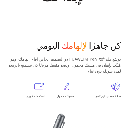
كن جاهزًا
لإلهامك
اليومي
يوسّع قلم HUAWEI M-Pen lite
ذو التصميم الخاص آفاق إلهامك، وهو
4
مُثبّت بإتقان في مشبك محمول، ويضم مقبضًا مريحًا كي تستمتع بالرسم
لمدة طويلة دون عناء.
طلاء معدني غير لامع
مشبك محمول
استخدام فوري