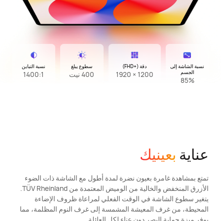
نسبة الشاشة إلى
دقة (+FHD)
سطوع يبلغ
نسبة التباين
الجسم
1200 × 1920
400 نيت
1400:1
85%
عناية
بعينيك
تمتع بمشاهدة غامرة بعيون نضرة لمدة أطول مع الشاشة ذات الضوء
الأزرق المنخفض والخالية من الوميض المعتمدة من TÜV Rheinland.
يتغير سطوع الشاشة في الوقت الفعلي لمراعاة ظروف الإضاءة
المحيطة، من غرف المعيشة المشمسة إلى غرف النوم المظلمة، مما
يوفر ميزة حماية البصر دون عناء لكل العائلة.