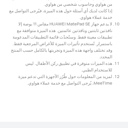
من هواوي وحاسوب شخصي من هواوي.
إذا كانت لديك أي أسئلة حول هذه الميزة، فيُرجى التواصل مع
خدمة عملاء هواوي.
لا يدعم جهاز HUAWEI MatePad SE مقاس 11 بوصة إلا
نافذتين ثابتتين ونافذتين عائمتين. هذه الميزة متوافقة مع
تطبيقات معينة فقط. وستُحدّث قائمة التطبيقات المدعومة
باستمرار. تُستخدم تأثيرات الميزة للأغراض المرجعية فقط.
وقد تختلف واجهة هذه الميزة وتجربتها بالكامل حسب المنتج
المحدد.
هذه الميزات متوفرة في تطبيق ركن الأطفال. ليس
للاستخدام الطبي.
لمزيد من المعلومات حول طُرُز الأجهزة التي تدعم ميزة
MeeTime، يُرجى التواصل مع خدمة عملاء هواوي.