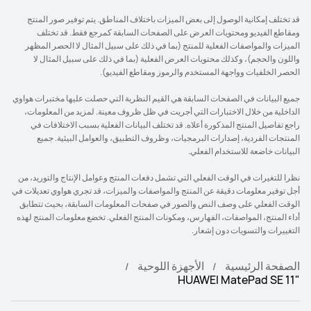
قد تختلف إمكانية الوصول إلى بعض الميزات باختلاف المناطق. يتم توفير صور المنتج
ومقاطع الفيديو ومحتويات العرض على الصفحات السابقة كمرجع فقط. قد تختلف
الميزات والمواصفات الفعلية للمنتج (بما في ذلك على سبيل المثال لا الحصر المظهر
واللون والحجم)، وكذلك محتويات العرض الفعلية (بما في ذلك على سبيل المثال لا
الحصر الخلفيات وواجهة المستخدم والرموز ومقاطع الفيديو).
جميع البيانات في الصفحات السابقة هي القيم النظرية التي حصلت عليها مختبرات هواوي
الداخلية من خلال الاختبارات التي أجريت في ظل ظروف معينة. لمزيد من المعلومات،
راجع تفاصيل المنتج المذكورة أعلاه. قد تختلف البيانات الفعلية بسبب الاختلافات في
المنتجات الفردية، إصدارات البرمجيات، وظروف التطبيق، والعوامل البيئية. جميع
البيانات خاضعة للاستخدام الفعلي.
نظرا للتغيرات في الوقت الفعلي التي تشمل دفعات المنتج وعوامل الإنتاج والتوريد، من
أجل توفير معلومات دقيقة عن المنتج والمواصفات والميزات، قد تجري هواوي تعديلات في
الوقت الفعلي على وصف النص والصور في صفحات المعلومات السابقة، بحيث تتطابق
أداء المنتج، المواصفات، الفهارس، ومكونات المنتج الفعلي. تخضع معلومات المنتج لهذه
التغييرات والتسويات دون إشعار.
الصفحة الرئيسية
الأجهزة اللوحية
"HUAWEI MatePad SE 11