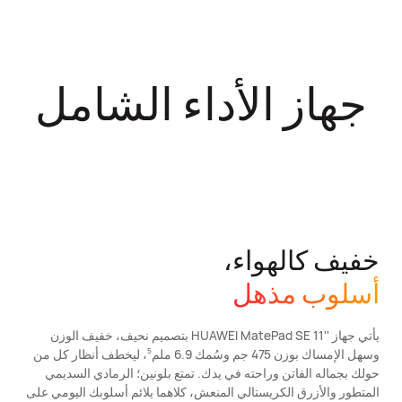
جهاز الأداء الشامل
خفيف كالهواء،
أسلوب مذهل
يأتي جهاز ''HUAWEI MatePad SE 11 بتصميم نحيف، خفيف الوزن
وسهل الإمساك بوزن 475 جم وسُمك 6.9 ملم
، ليخطف أنظار كل من
5
5
حولك بجماله الفاتن وراحته في يدك. تمتع بلونين؛ الرمادي السديمي
المتطور والأزرق الكريستالي المنعش، كلاهما يلائم أسلوبك اليومي على