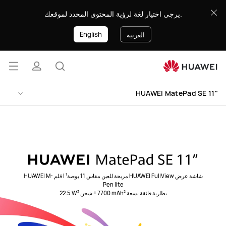
8888
يرجى اختيار لغة لرؤية المحتوى المحدد لموقعك.
English
العربية
فتح
البحث
ملف
القائ
HUAWEI MatePad SE 11"
تعريفي
شاشة عرض HUAWEI FullView مريحة للعين مقاس 11 بوصة
| قلم
HUAWEI M-
1
Pen lite‏
بطارية فائقة بسعة ‎7700 mAh‎
+ شحن ‎22.5 W‎
3
2