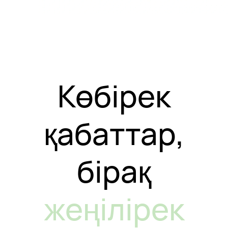
Көбірек
қабаттар,
бірақ
жеңілірек