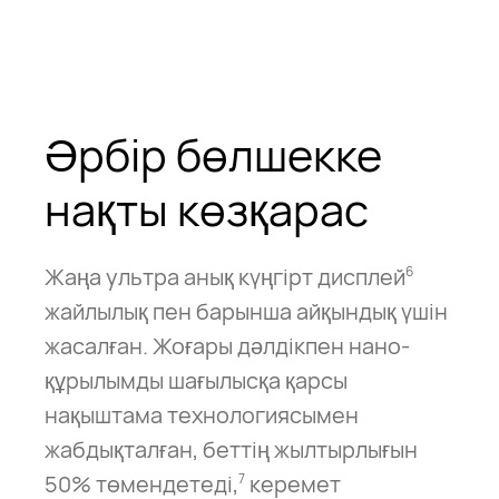
Әрбір бөлшекке
нақты көзқарас
Жаңа ультра анық күңгірт дисплей
6
жайлылық пен барынша айқындық үшін
жасалған. Жоғары дәлдікпен нано-
құрылымды шағылысқа қарсы
нақыштама технологиясымен
жабдықталған, беттің жылтырлығын
50% төмендетеді,
керемет
7