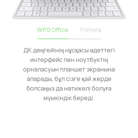
WPS Office
Filmora
ДК деңгейінің нұсқасы әдеттегі
интерфейс пен ноутбуктің
орналасуын планшет экранына
апарады, бұл сізге қай жерде
болсаңыз да нәтижелі болуға
мүмкіндік береді.