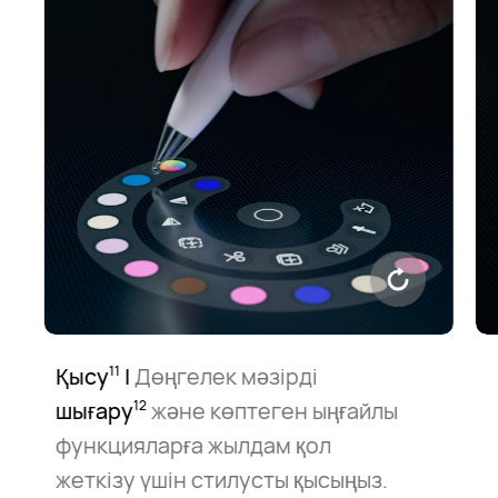
Қысу
|
Дөңгелек мәзірді
11
шығару⁠
және көптеген ыңғайлы
12
функцияларға жылдам қол
жеткізу үшін стилусты қысыңыз.