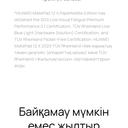
*HUAWEI MatePad 12 X PaperMatte Edition has
obtained the SGS Low Visual Fatigue Premium
Performance 2.1 Certification, TÜV Rheinland Low
Blue Light (Hardware Solution) Certification, and
TÜV Rheinland Flicker-Free Certification.
HUAWEI
MatePad 12 X 2025 TÜV Rheinland «Көк жарықтың
төмен деңгейі» (аппараттық шешім) және TÜV
Rheinland «Жыпылықтаусыз» сертификаттарын
алды.
Байқамау мүмкін
емес жылтыр