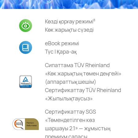
Көзді қорғау режимі
8
Көк жарықты сүзеді
eBook режимі
Түс | Қара-ақ
Сипаттама TÜV Rheinland
«Көк жарықтың төмен деңгейі»
(аппараттық шешім)
Сертификаттау TÜV Rheinland
«Жыпылықтаусыз»
Сертификаттау SGS
«Төмендетілген көз
шаршауы 2.1» — жұмыстың
премиум сапасы