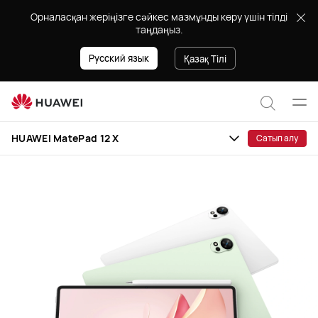
HUAWEI
Орналасқан жеріңізге сәйкес мазмұнды көру үшін тілді
MatePad
таңдаңыз.
12
X
Русский язык
Қазақ Тілі
Мәзі
Сайт
ашу
HUAWEI MatePad 12 X
Сатып алу
бойын
іздеу