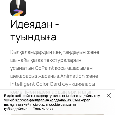
Идеядан -
туындыға
Қылқаламдардың кең таңдауын және
шынайы қағаз текстураларын
ұсынатын GoPaint қосымшасымен
шекарасыз жасаңыз.Animation және
Intelligent Color Card функциялары
көмегімен идеялардың еркін ағып,
Біздің веб-сайтты жақсарту және оны сізге ыңғайлы ету
өмірге келуіне мүмкіндік беріңіз.
үшін біз cookie файлдарын қолданамыз. Оны қарап
шыққаннан кейін сіз біздің cookie саясатын
қабылдайсыз.
Толығырақ