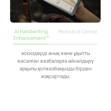
AI Handwriting
Resource Center
Enhancement
19
эскиздерді анық және ұқыпты
жасалған жазбаларға айналдыру
арқылы қолжазбаңызды бірден
жақсартады.