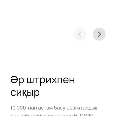
Әр штрихпен
сиқыр
10 000-нан астам басу сезімталдық
деңгейлерінің арқасында HUAWEI