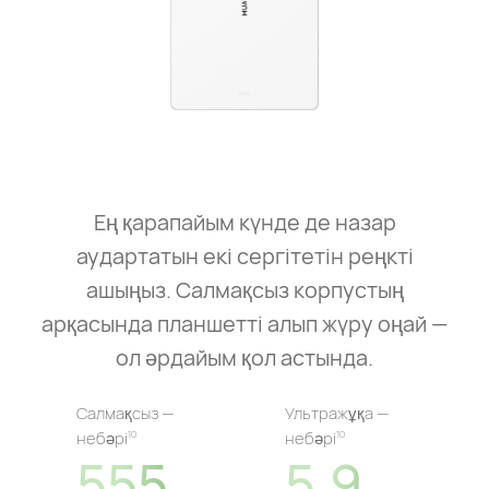
Ең қарапайым күнде де назар
аудартатын екі сергітетін реңкті
ашыңыз. Салмақсыз корпустың
арқасында планшетті алып жүру оңай —
ол әрдайым қол астында.
Салмақсыз —
Ультражұқа —
небәрі⁠
небәрі⁠
10
10
555
5,9