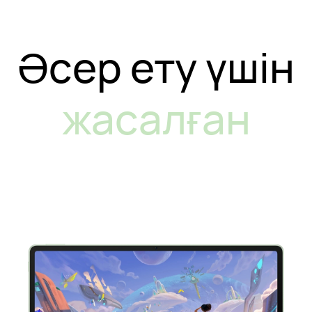
Әсер ету үшін
жасалған