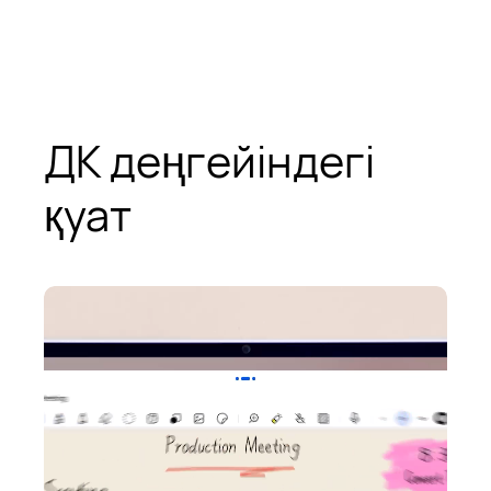
ДК деңгейіндегі
қуат