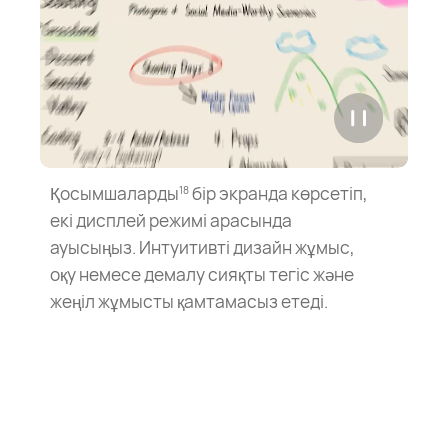
Қосымшаларды
бір экранда көрсетіп,
18
екі дисплей режимі арасында
ауысыңыз. Интуитивті дизайн жұмыс,
оқу немесе демалу сияқты тегіс және
жеңіл жұмысты қамтамасыз етеді.