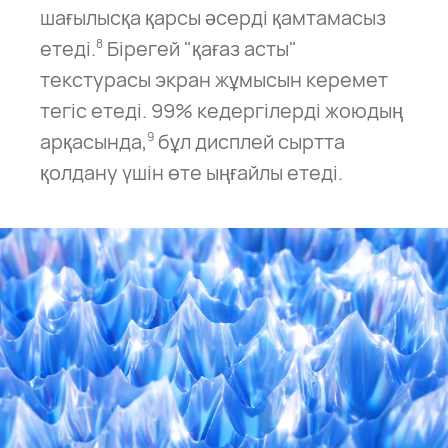
шағылысқа қарсы әсерді қамтамасыз
етеді.
Бірегей "қағаз асты"
8
текстурасы экран жұмысын керемет
тегіс етеді. 99% кедергілерді жоюдың
арқасында,
бұл дисплей сыртта
9
қолдану үшін өте ыңғайлы етеді.