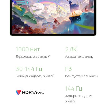
1000 нит
2,8K
Ең жоғары жарықтық
Ажыратымдылық
4
30-144 Гц
P3
Бейімді жаңарту жиілігі
Кең түстер гаммасы
5
144 Гц
Жоғары жаңарту
жиілігі