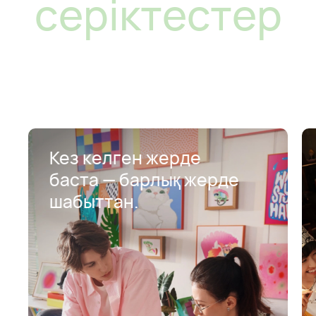
серіктестер
Кез келген жерде
баста⁠ —
⁠ барлық жерде
шабыттан.