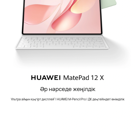
Әр нәрседе жеңілдік
Ультра айқын күңгірт дисплей
| HUAWEI M-Pencil Pro | ДК деңгейіндегі өнімділік
1