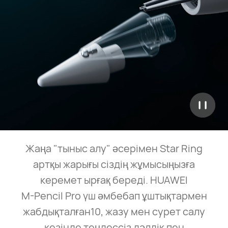
Жаңа "тыныс алу" әсерімен Star Ring
артқы жарығы сіздің жұмысыңызға
керемет ырғақ береді. HUAWEI
M⁠-⁠Pencil Pro үш әмбебап ұштықтармен
жабдықталған10, жазу мен сурет салу
кезінде теңдессіз дәлдік пен