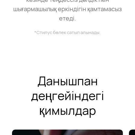
шығармашылық еркіндігін қамтамасыз
етеді.
*Стилус бөлек сатып алынады.
Данышпан
деңгейіндегі
қимылдар