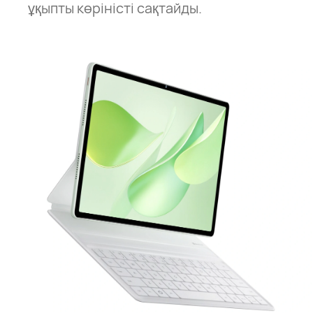
ұқыпты көріністі сақтайды.