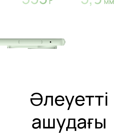
г
мм
Әлеуетті
ашудағы