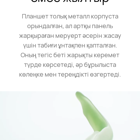
Планшет толық металл корпуста
орындалған, ал артқы панель
жарқыраған меруерт әсерін жасау
үшін табиғи ұнтақпен қапталған.
Оның тегіс беті жарықты керемет
түрде көрсетеді, әр бұрылыста
көлеңке мен тереңдікті өзгертеді.