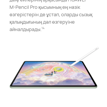
M⁠-⁠Pencil Pro қысымның ең нәзік
өзгерістерін де ұстап, оларды сызық
қалыңдығының дәл өзгеруіне
айналдырады.
14