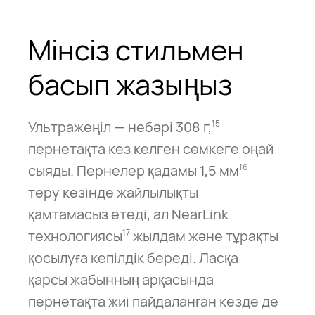
Мінсіз стильмен
басып жазыңыз
Ультражеңіл — небәрі 308 г,
15
пернетақта кез келген сөмкеге оңай
сыяды. Пернелер қадамы 1,5 мм
16
теру кезінде жайлылықты
қамтамасыз етеді, ал NearLink
технологиясы
жылдам және тұрақты
17
қосылуға кепілдік береді. Ласқа
қарсы жабынның арқасында
пернетақта жиі пайдаланған кезде де