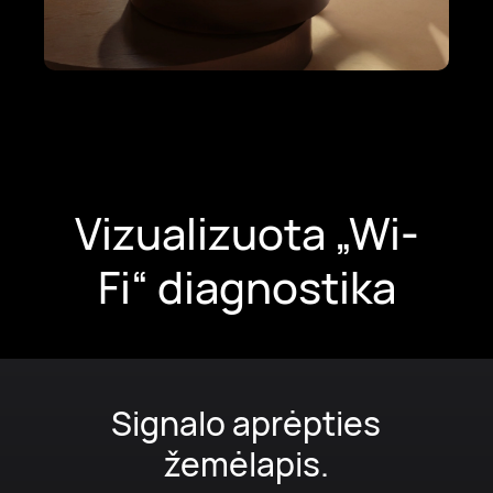
Vizualizuota „Wi-
Fi“ diagnostika
Išmani diagnostika.
Gaukite individualizuotus patarimus, kaip
optimizuoti tinklą ir užtikrinti maksimalų