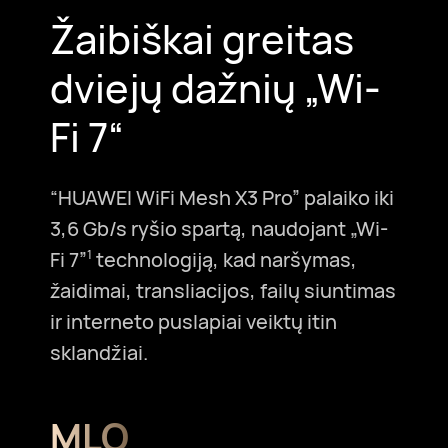
Žaibiškai greitas
dviejų dažnių „Wi-
Fi 7“
“HUAWEI WiFi Mesh X3 Pro” palaiko iki
3,6 Gb/s ryšio spartą, naudojant „Wi-
Fi 7”
technologiją, kad naršymas,
1
žaidimai, transliacijos, failų siuntimas
ir interneto puslapiai veiktų itin
sklandžiai.
MLO