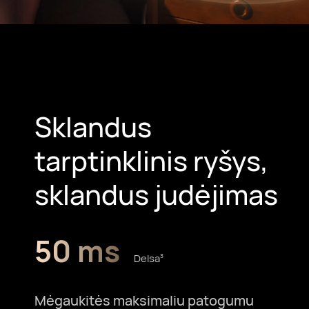
Sklandus
tarptinklinis ryšys,
sklandus judėjimas
50 ms
Delsa⁠
3
Mėgaukitės maksimaliu patogumu