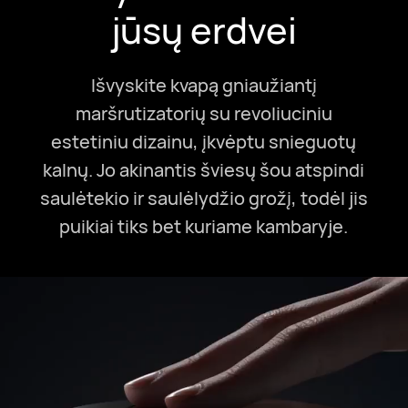
jūsų erdvei
Išvyskite kvapą gniaužiantį
maršrutizatorių su revoliuciniu
estetiniu dizainu, įkvėptu snieguotų
kalnų. Jo akinantis šviesų šou atspindi
saulėtekio ir saulėlydžio grožį, todėl jis
puikiai tiks bet kuriame kambaryje.