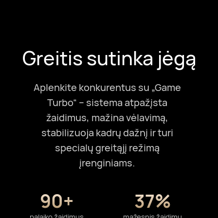
Greitis sutinka jėgą
Aplenkite konkurentus su „Game
Turbo“ – sistema atpažįsta
žaidimus, mažina vėlavimą,
stabilizuoja kadrų dažnį ir turi
specialų greitąjį režimą
įrenginiams.
90+
37%
palaiko žaidimus
mažesnis žaidimų