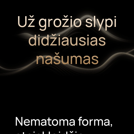
Už grožio slypi
didžiausias
našumas
Nematoma forma,