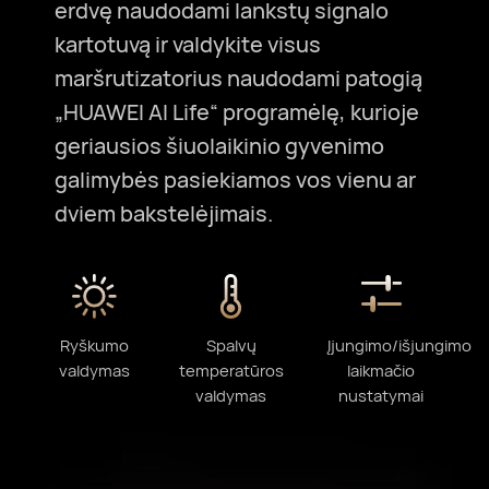
erdvę naudodami lankstų signalo
kartotuvą ir valdykite visus
maršrutizatorius naudodami patogią
„HUAWEI AI Life“ programėlę, kurioje
geriausios šiuolaikinio gyvenimo
galimybės pasiekiamos vos vienu ar
dviem bakstelėjimais.
Ryškumo
Spalvų
Įjungimo/išjungimo
valdymas
temperatūros
laikmačio
valdymas
nustatymai