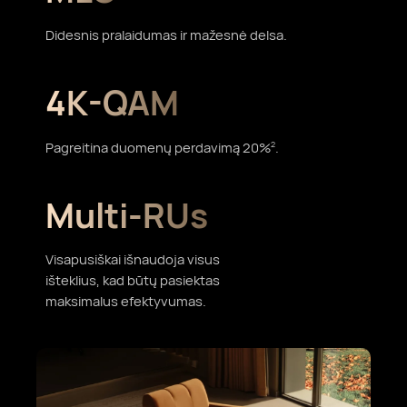
Didesnis pralaidumas ir mažesnė delsa.
4K-QAM
Pagreitina duomenų perdavimą 20%
.
2
Multi-RUs
Visapusiškai išnaudoja visus
išteklius, kad būtų pasiektas
maksimalus efektyvumas.