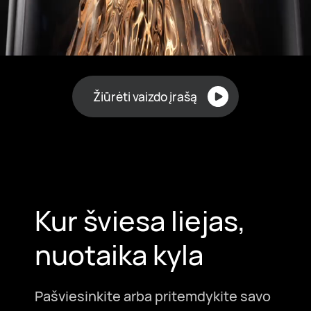
Žiūrėti vaizdo įrašą
Kur šviesa liejas,
nuotaika kyla
Pašviesinkite arba pritemdykite savo