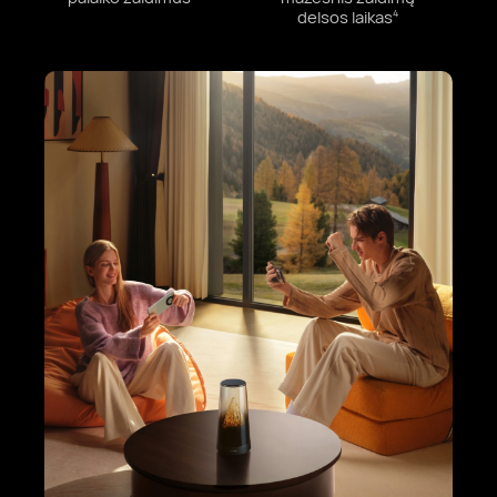
delsos laikas⁠
4