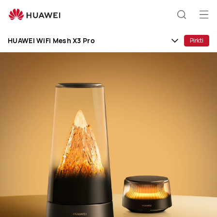
HUAWEI
WiFi
Ati
Paieška
Mesh
men
X3
HUAWEI WiFi Mesh X3 Pro
Pirkti
Pro