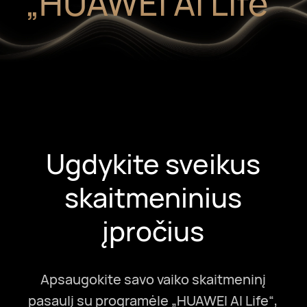
„HUAWEI AI Life“
Ugdykite sveikus
skaitmeninius
įpročius
Apsaugokite savo vaiko skaitmeninį
pasaulį su programėle „HUAWEI AI Life“,