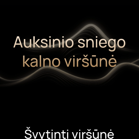
Auksinio sniego
kalno viršūnė
Švytinti viršūnė