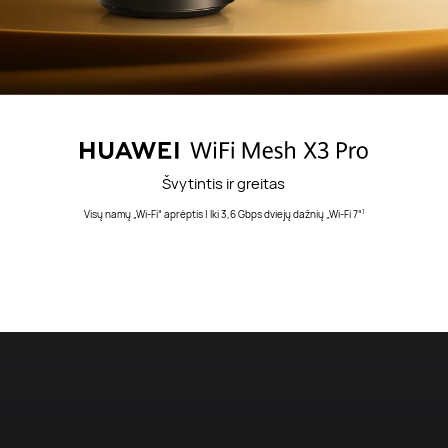
Švytintis ir greitas
Visų namų „Wi-Fi“ aprėptis | Iki 3,6 Gbps dviejų dažnių „Wi-Fi 7“
1