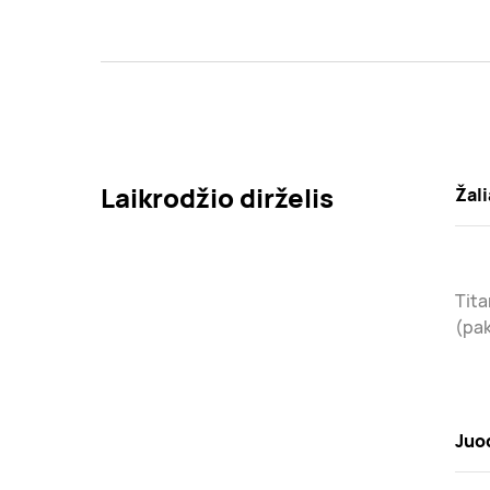
Laikrodžio dirželis
Žali
Tita
(pak
Juo