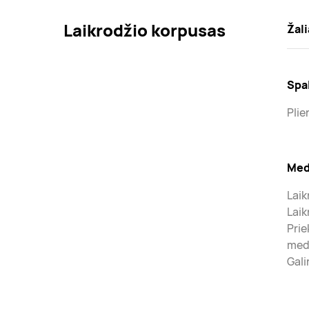
Laikrodžio korpusas
Žali
Spa
Plie
Med
Laik
Laik
Prie
med
Gali