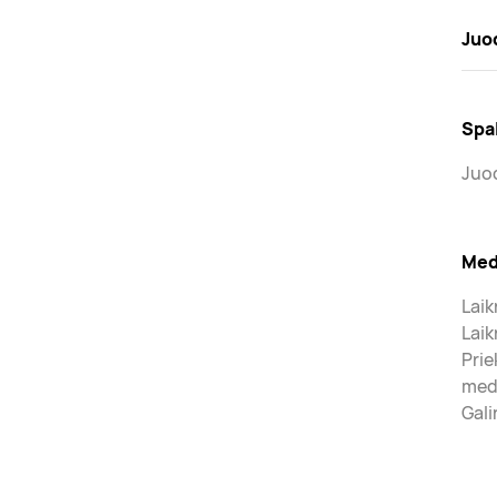
Juo
Spa
Juo
Med
Laik
Laik
Prie
med
Gali