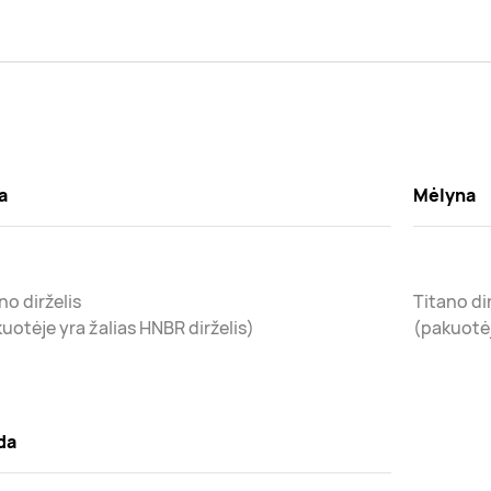
a
Mėlyna
no dirželis
Titano dir
uotėje yra žalias HNBR dirželis)
(pakuotėj
da