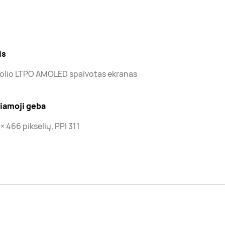
is
colio LTPO AMOLED spalvotas ekranas
riamoji geba
× 466 pikselių, PPI 311