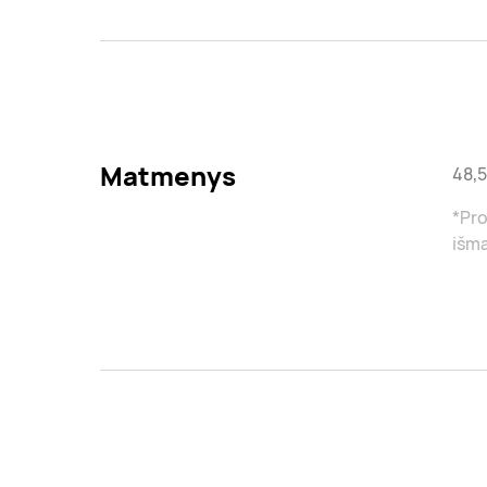
Matmenys
48,
*Pro
išma