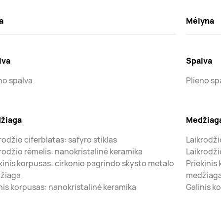
a
Mėlyna
lva
Spalva
no spalva
Plieno sp
žiaga
Medžiag
rodžio ciferblatas: safyro stiklas
Laikrodžio
rodžio rėmelis: nanokristalinė keramika
Laikrodži
kinis korpusas: cirkonio pagrindo skysto metalo
Priekinis
žiaga
medžiag
nis korpusas: nanokristalinė keramika
Galinis k