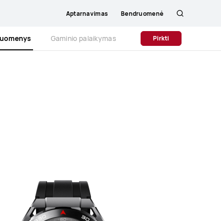
Aptarnavimas
Bendruomenė
Paieška
 duomenys
Gaminio palaikymas
Pirkti