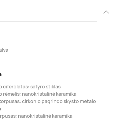
alva
a
 ciferblatas: safyro stiklas
o rėmelis: nanokristalinė keramika
 korpusas: cirkonio pagrindo skysto metalo
a
orpusas: nanokristalinė keramika