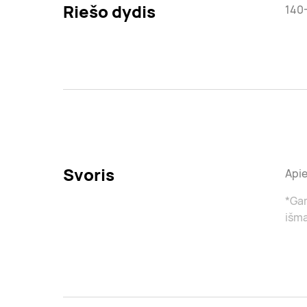
Riešo dydis
140
Svoris
Apie
*Gam
išma