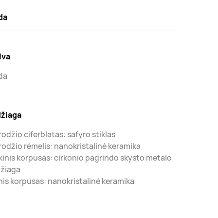
da
lva
da
žiaga
rodžio ciferblatas: safyro stiklas
rodžio rėmelis: nanokristalinė keramika
kinis korpusas: cirkonio pagrindo skysto metalo
žiaga
nis korpusas: nanokristalinė keramika