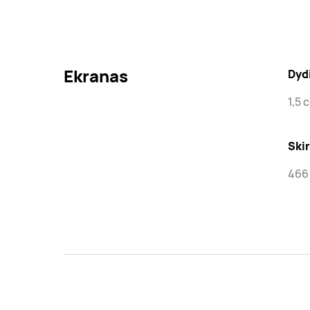
Ekranas
Dyd
1,5 
Ski
466 