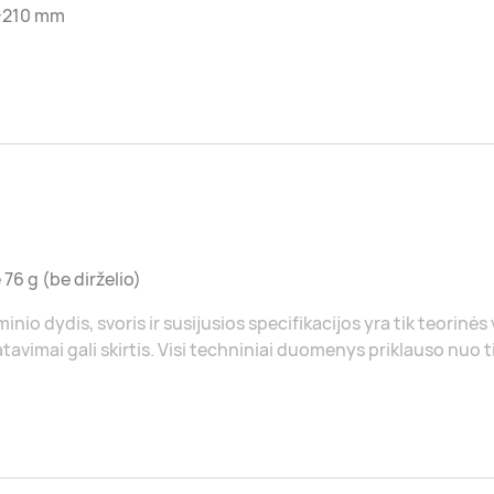
-210 mm
 76 g (be dirželio)
inio dydis, svoris ir susijusios specifikacijos yra tik teorinės
tavimai gali skirtis. Visi techniniai duomenys priklauso nuo 