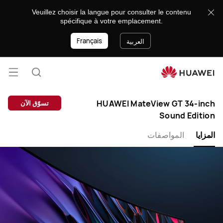
HUAWEI
Veuillez choisir la langue pour consulter le contenu
MateView
spécifique à votre emplacement.
GT
Français
34-
العربية
inch
Sound
فتح
Edition
البحث
القائ
HUAWEI MateView GT 34-inch
تسوّق الآن
Sound Edition
المزايا
المواصفات