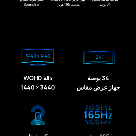
34 بوصة
تحديث 165 هرتز
SoundBar
34 بوصة
دقة WQHD
جهاز عرض مقاس
3440 × 1440