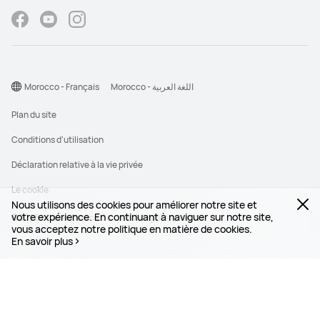
Morocco - Français
Morocco - اللغة العربية
Plan du site
Conditions d'utilisation
Déclaration relative à la vie privée
Le cookie
Nous utilisons des cookies pour améliorer notre site et
votre expérience. En continuant à naviguer sur notre site,
©2026 Huawei Device Co., Ltd. All rights reserved.
vous acceptez notre politique en matière de cookies.
En savoir plus