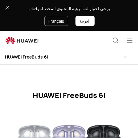
HUAWEI
يرجى اختيار لغة لرؤية المحتوى المحدد لموقعك.
FreeBuds
6i
العربية
Français
Specification
Ouv
Recherc
le
HUAWEI FreeBuds 6i
me
HUAWEI FreeBuds 6i