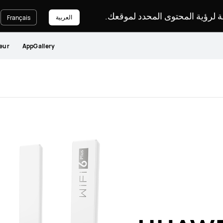
غة لرؤية المحتوى المحدد لموقعك
العربية
Français
eur
AppGallery