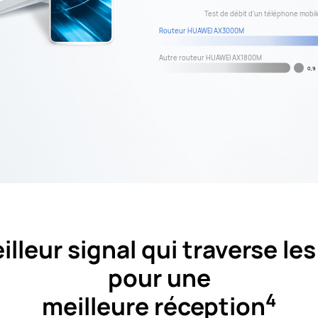
Test de débit d'un téléphone mobile
Routeur HUAWEI AX3000M
Autre routeur HUAWEI AX1800M
0,9
lleur signal qui traverse le
pour une
4
meilleure réception