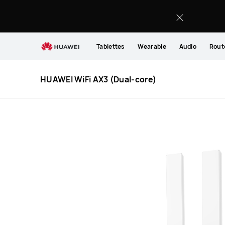
HUAWEI
WiFi
AX3
(Dual-
Tablettes
Wearable
Audio
Rout
Core)
HUAWEI WiFi AX3 (Dual-core)