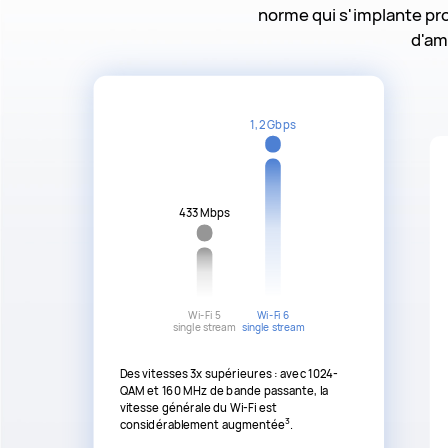
norme qui s'implante pro
d'am
1,2 Gbps
433 Mbps
Wi-Fi 5
Wi-Fi 6
single stream
single stream
Des vitesses 3x supérieures : avec 1024-
QAM et 160 MHz de bande passante, la
vitesse générale du Wi-Fi est
3
considérablement augmentée
.