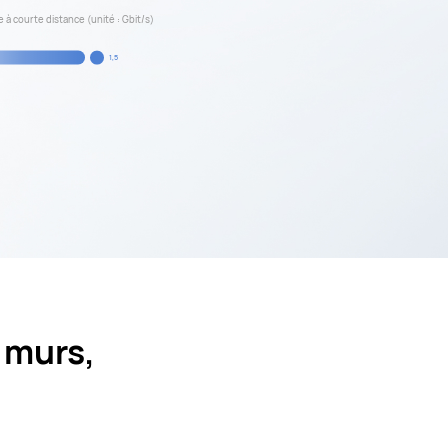
 à courte distance (unité : Gbit/s)
1,5
s murs,