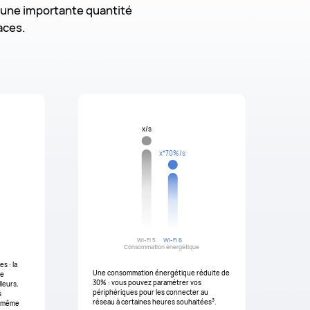
i une importante quantité
aces.
x/s
x*70%/s
Wi-Fi 5
Wi-Fi 6
Consommation énergétique
s : la
Une consommation énergétique réduite de
de
30% : vous pouvez paramétrer vos
leurs,
périphériques pour les connecter au
s
3
réseau à certaines heures souhaitées
.
n même