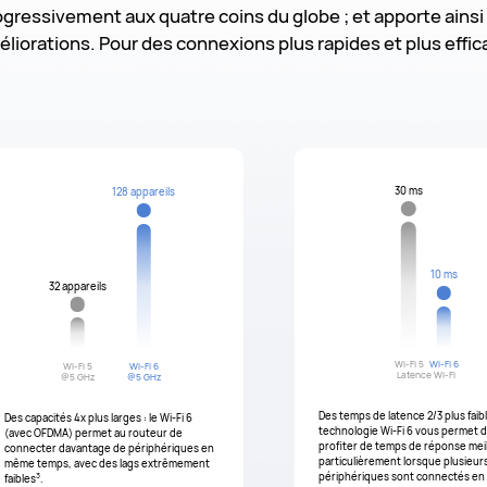
gressivement aux quatre coins du globe ; et apporte ains
éliorations. Pour des connexions plus rapides et plus effic
30 ms
128 appareils
10 ms
32 appareils
Wi-Fi 5
Wi-Fi 6
Wi-Fi 5
Wi-Fi 6
Latence Wi-Fi
@5 GHz
@5 GHz
Des temps de latence 2/3 plus faible
Des capacités 4x plus larges : le Wi-Fi 6
technologie Wi-Fi 6 vous permet 
(avec OFDMA) permet au routeur de
profiter de temps de réponse meil
connecter davantage de périphériques en
particulièrement lorsque plusieur
même temps, avec des lags extrêmement
3
périphériques sont connectés e
faibles
.