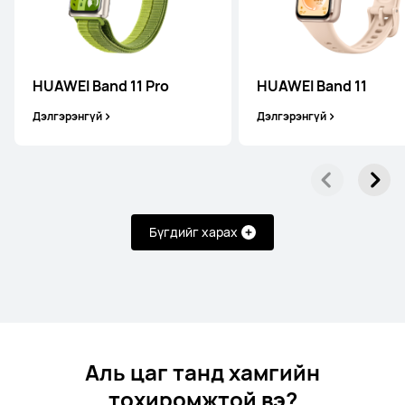
ШИНЭ
HUAWEI WATCH FIT 5
HUAWEI Band 11 Pro
HUAWEI Band 11
Дэлгэрэнгүй
Дэлгэрэнгүй
Дэлгэрэнгүй
Бүгдийг харах
HUAWEI WATCH FIT 4 Pro
Дэлгэрэнгүй
Худалдан Авах
Аль цаг танд хамгийн
тохиромжтой вэ?