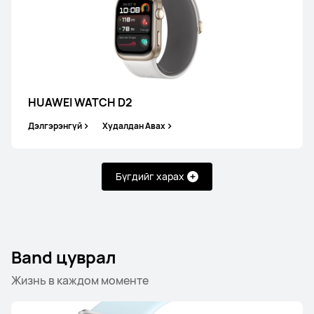
HUAWEI WATCH GT 6
Дэлгэрэнгүй
Худалдан Авах
HUAWEI WATCH D2
Дэлгэрэнгүй
Худалдан Авах
ШИНЭ
HUAWEI WATCH GT 5 Pro
Бүгдийг харах
Дэлгэрэнгүй
Band цуврал
Жизнь в каждом моменте
HUAWEI WATCH GT 5