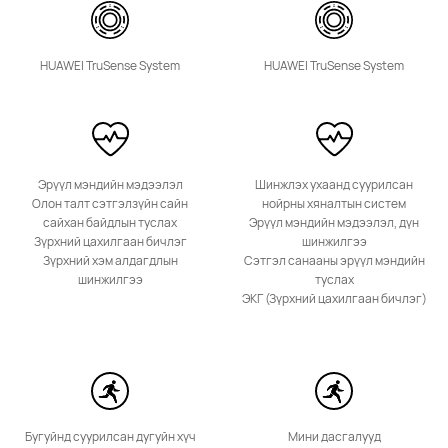
HUAWEI TruSense System
HUAWEI TruSense System
HUAWEI Band 10
Эрүүл мэндийн мэдээлэл
Шинжлэх ухаанд суурилсан
Дэлгэрэнгүй
Худалдан Авах
Олон талт сэтгэлзүйн сайн
нойрны хяналтын систем
сайхан байдлын туслах
Эрүүл мэндийн мэдээлэл, дүн
Зүрхний цахилгаан бичлэг
шинжилгээ
Зүрхний хэм алдагдлын
Сэтгэл санааны эрүүл мэндийн
шинжилгээ
туслах
ЭКГ (Зүрхний цахилгаан бичлэг)
Бугуйнд суурилсан дугуйн хүч
Мини дасгалууд