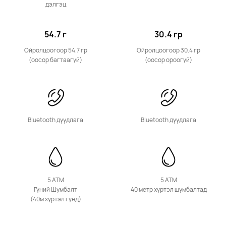
дэлгэц
54.7 г
30.4 гр
Band цуврал
Ойролцоогоор 54.7 гр
Ойролцоогоор 30.4 гр
(оосор багтаагүй)
(оосор ороогүй)
HUAWEI Band 11 Pro
Дэлгэрэнгүй
Bluetooth дуудлага
Bluetooth дуудлага
5 ATM
5 ATM
Гүний Шумбалт
40 метр хүртэл шумбалтад
(40м хүртэл гүнд)
HUAWEI Band 11
Дэлгэрэнгүй