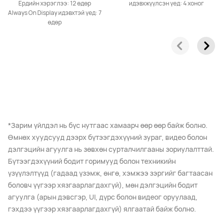
Ердийн хэрэглээ: 12 өдөр
идэвхжүүлсэн үед: 4 хоног
Always On Display идэвхтэй үед: 7
өдөр
*Зарим үйлдэл нь бүс нутгаас хамаарч өөр өөр байж болно.
Өмнөх хуудсууд дээрх бүтээгдэхүүний зураг, видео болон
дэлгэцийн агуулга нь зөвхөн сурталчилгааны зориулалттай.
Бүтээгдэхүүний бодит горимууд болон техникийн
үзүүлэлтүүд (гадаад үзэмж, өнгө, хэмжээ зэргийг багтаасан
боловч үүгээр хязгаарлагдахгүй), мөн дэлгэцийн бодит
агуулга (арын дэвсгэр, UI, дүрс болон видеог оруулаад,
гэхдээ үүгээр хязгаарлагдахгүй) ялгаатай байж болно.