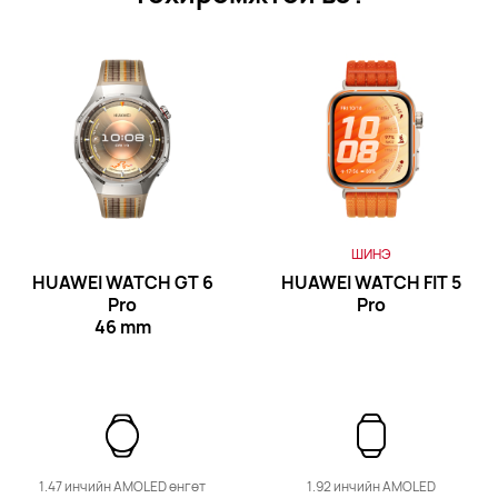
HUAWEI WATCH FIT 4
Дэлгэрэнгүй
Худалдан Авах
WATCH D цуврал
ШИНЭ
HUAWEI WATCH GT 6
HUAWEI WATCH FIT 5
Pro
Pro
46 mm
HUAWEI WATCH D2
Дэлгэрэнгүй
Худалдан Авах
1.47 инчийн AMOLED өнгөт
1.92 инчийн AMOLED