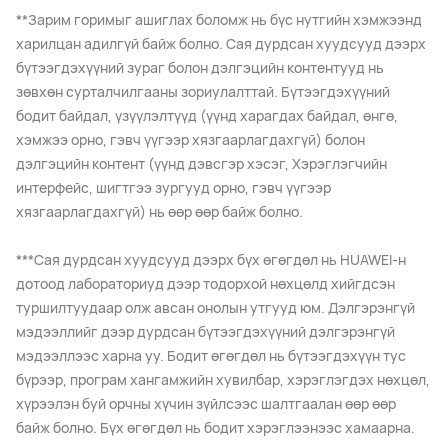
**Зарим горимыг ашиглах боломж нь бүс нутгийн хэмжээнд
харилцан адилгүй байж болно. Сая дурдсан хуудсууд дээрх
бүтээгдэхүүний зураг болон дэлгэцийн контентууд нь
зөвхөн сурталчилгааны зориулалттай. Бүтээгдэхүүний
бодит байдал, үзүүлэлтүүд (үүнд харагдах байдал, өнгө,
хэмжээ орно, гэвч үүгээр хязгаарлагдахгүй) болон
дэлгэцийн контент (үүнд дэвсгэр хэсэг, Хэрэглэгчийн
интерфейс, шигтгээ зургууд орно, гэвч үүгээр
хязгаарлагдахгүй) нь өөр өөр байж болно.
***Сая дурдсан хуудсууд дээрх бүх өгөгдөл нь HUAWEI-н
дотоод лабораториуд дээр тодорхой нөхцөлд хийгдсэн
туршилтуудаар олж авсан онолын утгууд юм. Дэлгэрэнгүй
мэдээллийг дээр дурдсан бүтээгдэхүүний дэлгэрэнгүй
мэдээллээс харна уу. Бодит өгөгдөл нь бүтээгдэхүүн тус
бүрээр, програм хангамжийн хувилбар, хэрэглэгдэх нөхцөл,
хүрээлэн буй орчны хүчин зүйлсээс шалтгаалан өөр өөр
байж болно. Бүх өгөгдөл нь бодит хэрэглээнээс хамаарна.