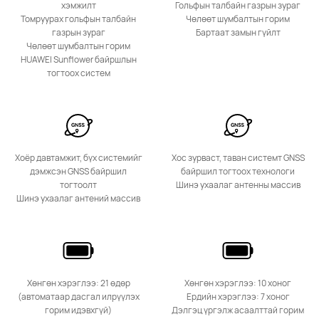
хэмжилт
Гольфын талбайн газрын зураг
Томруурах гольфын талбайн
Чөлөөт шумбалтын горим
газрын зураг
Бартаат замын гүйлт
Чөлөөт шумбалтын горим
HUAWEI Sunflower байршлын
тогтоох систем
Хоёр давтамжит, бүх системийг
Хос зурваст, таван системт GNSS
дэмжсэн GNSS байршил
байршил тогтоох технологи
тогтоолт
Шинэ ухаалаг антенны массив
Шинэ ухаалаг антений массив
Хөнгөн хэрэглээ: 21 өдөр
Хөнгөн хэрэглээ: 10 хоног
(автоматаар дасгал илрүүлэх
Ердийн хэрэглээ: 7 хоног
горим идэвхгүй)
Дэлгэц үргэлж асаалттай горим