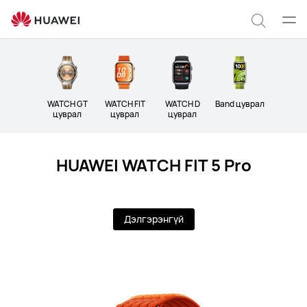
Wearables
Цэс
Хайлт
нээх
WATCH GT
WATCH FIT
WATCH D
Band цуврал
цуврал
цуврал
цуврал
HUAWEI WATCH FIT 5 Pro
Дэлгэрэнгүй