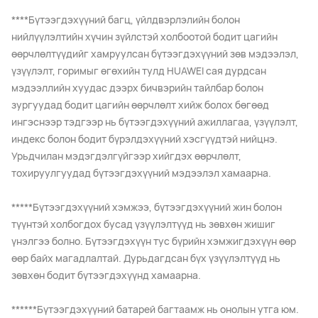
****Бүтээгдэхүүний багц, үйлдвэрлэлийн болон
нийлүүлэлтийн хүчин зүйлстэй холбоотой бодит цагийн
өөрчлөлтүүдийг хамруулсан бүтээгдэхүүний зөв мэдээлэл,
үзүүлэлт, горимыг өгөхийн тулд HUAWEI сая дурдсан
мэдээллийн хуудас дээрх бичвэрийн тайлбар болон
зургуудад бодит цагийн өөрчлөлт хийж болох бөгөөд
ингэснээр тэдгээр нь бүтээгдэхүүний ажиллагаа, үзүүлэлт,
индекс болон бодит бүрэлдэхүүний хэсгүүдтэй нийцнэ.
Урьдчилан мэдэгдэлгүйгээр хийгдэх өөрчлөлт,
тохируулгуудад бүтээгдэхүүний мэдээлэл хамаарна.
*****Бүтээгдэхүүний хэмжээ, бүтээгдэхүүний жин болон
түүнтэй холбогдох бусад үзүүлэлтүүд нь зөвхөн жишиг
үнэлгээ болно. Бүтээгдэхүүн тус бүрийн хэмжигдэхүүн өөр
өөр байх магадлалтай. Дурьдагдсан бүх үзүүлэлтүүд нь
зөвхөн бодит бүтээгдэхүүнд хамаарна.
******Бүтээгдэхүүний батарей багтаамж нь онолын утга юм.