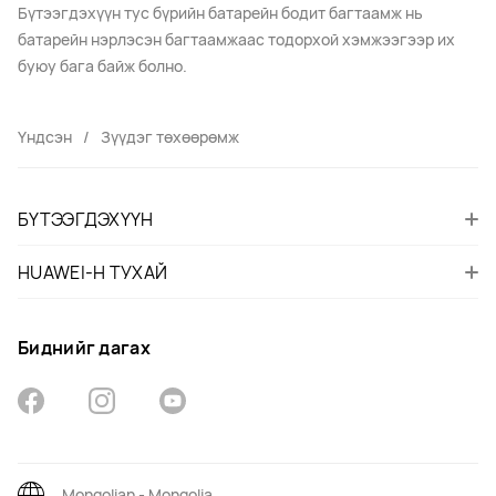
Бүтээгдэхүүн тус бүрийн батарейн бодит багтаамж нь
батарейн нэрлэсэн багтаамжаас тодорхой хэмжээгээр их
буюу бага байж болно.
Үндсэн
Зүүдэг төхөөрөмж
БҮТЭЭГДЭХҮҮН
HUAWEI-Н ТУХАЙ
Биднийг дагах
Mongolian - Mongolia