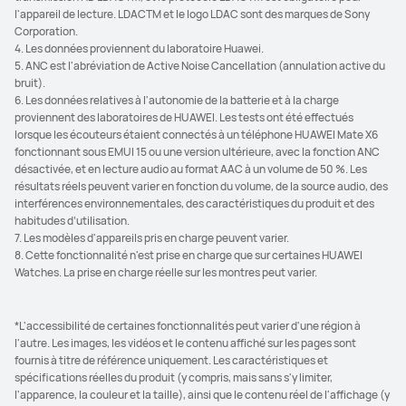
l'appareil de lecture. LDACTM et le logo LDAC sont des marques de Sony
Corporation.
4. Les données proviennent du laboratoire Huawei.
5. ANC est l'abréviation de Active Noise Cancellation (annulation active du
bruit).
6. Les données relatives à l'autonomie de la batterie et à la charge
proviennent des laboratoires de HUAWEI. Les tests ont été effectués
lorsque les écouteurs étaient connectés à un téléphone HUAWEI Mate X6
fonctionnant sous EMUI 15 ou une version ultérieure, avec la fonction ANC
désactivée, et en lecture audio au format AAC à un volume de 50 %. Les
résultats réels peuvent varier en fonction du volume, de la source audio, des
interférences environnementales, des caractéristiques du produit et des
habitudes d’utilisation.
7. Les modèles d'appareils pris en charge peuvent varier.
8. Cette fonctionnalité n'est prise en charge que sur certaines HUAWEI
Watches. La prise en charge réelle sur les montres peut varier.
*L'accessibilité de certaines fonctionnalités peut varier d'une région à
l'autre. Les images, les vidéos et le contenu affiché sur les pages sont
fournis à titre de référence uniquement. Les caractéristiques et
spécifications réelles du produit (y compris, mais sans s'y limiter,
l'apparence, la couleur et la taille), ainsi que le contenu réel de l'affichage (y