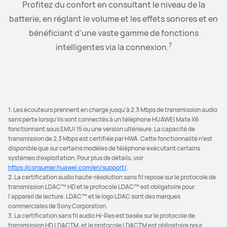
Connectez la montre à vos écouteurs et contrôlez la
Profitez du confort en consultant le niveau de la
8
batterie, en réglant le volume et les effets sonores et en
lecture et le niveau de volume depuis votre poignet.
bénéficiant d'une vaste gamme de fonctions
7
intelligentes via la connexion.
1. Les écouteurs prennent en charge jusqu'à 2.3 Mbps de transmission audio
sans perte lorsqu'ils sont connectés à un téléphone HUAWEI Mate X6
fonctionnant sous EMUI 15 ou une version ultérieure. La capacité de
transmission de 2.3 Mbps est certifiée par HWA. Cette fonctionnalité n'est
disponible que sur certains modèles de téléphone exécutant certains
systèmes d'exploitation. Pour plus de détails, voir
https://consumer.huawei.com/en/support/
.
2. La certification audio haute-résolution sans fil repose sur le protocole de
transmission LDAC™ HD et le protocole LDAC™ est obligatoire pour
l'appareil de lecture. LDAC™ et le logo LDAC sont des marques
commerciales de Sony Corporation.
3. La certification sans fil audio Hi-Res est basée sur le protocole de
transmission HD LDACTM, et le protocole LDACTM est obligatoire pour