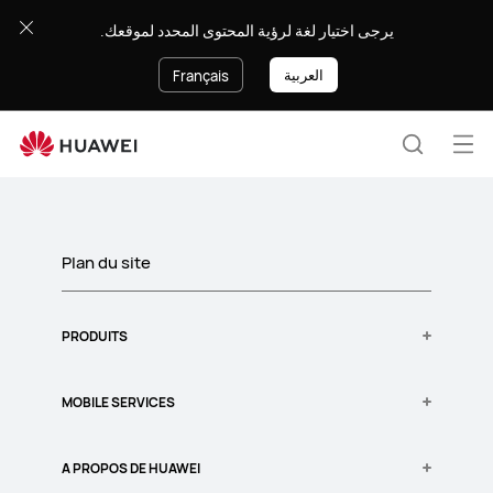
Sitemap
يرجى اختيار لغة لرؤية المحتوى المحدد لموقعك.
العربية
Français
Ouv
Recherc
le
Clo
me
Plan du site
PRODUITS
Smartphone
MOBILE SERVICES
Wearables
Tablettes
AppGallery
A PROPOS DE HUAWEI
Audio