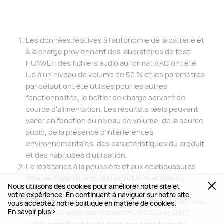
Les données relatives à l'autonomie de la batterie et
à la charge proviennent des laboratoires de test
HUAWEI : des fichiers audio au format AAC ont été
lus à un niveau de volume de 50 % et les paramètres
par défaut ont été utilisés pour les autres
fonctionnalités, le boîtier de charge servant de
source d'alimentation. Les résultats réels peuvent
varier en fonction du niveau de volume, de la source
audio, de la présence d'interférences
environnementales, des caractéristiques du produit
et des habitudes d'utilisation.
La résistance à la poussière et aux éclaboussures
IP54 ne s'applique qu'aux écouteurs et non au
Nous utilisons des cookies pour améliorer notre site et
boîtier de charge. Ce produit n'offre pas une
votre expérience. En continuant à naviguer sur notre site,
résistance à l'eau de niveau professionnel, mais il est
vous acceptez notre politique en matière de cookies.
En savoir plus
classé IP54 selon les normes IEC 60529 et GB/T