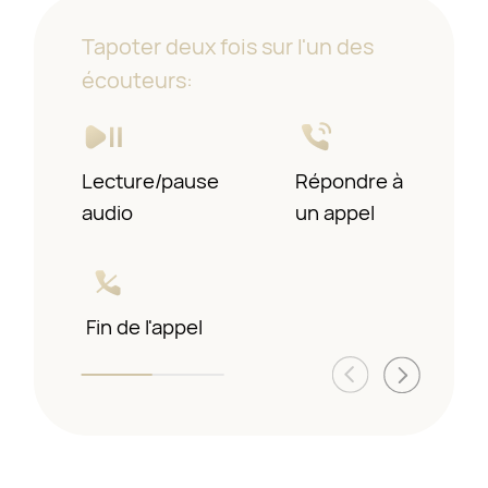
Tapoter deux fois sur l'un des
écouteurs:
Lecture/pause
Piste
Répondre à
audio
précédente/suivante
un appel
Fin de l'appel