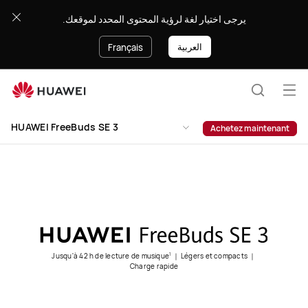
HUAWEI
يرجى اختيار لغة لرؤية المحتوى المحدد لموقعك.
FreeBuds
SE
العربية
Français
3
Ouv
Recherc
le
Clo
HUAWEI FreeBuds SE 3
Achetez maintenant
me
Jusqu'à 42 h de lecture de musique
｜ Légers et compacts ｜
1
Charge rapide