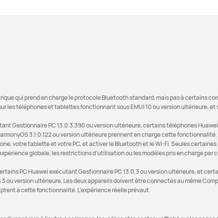
SuperHub, 
les et part
appareils 
remarquab
rique qui prend en charge le protocole Bluetooth standard, mais pas à certains co
 sur les téléphones et tablettes fonctionnant sous EMUI 10 ou version ultérieure, e
utant Gestionnaire PC 13.0.3.390 ou version ultérieure, certains téléphones Huaw
armonyOS 3.1.0.122 ou version ultérieure prennent en charge cette fonctionnalité. P
votre tablette et votre PC, et activer le Bluetooth et le Wi-Fi. Seules certaines 
expérience globale, les restrictions d'utilisation ou les modèles pris en charge par 
 certains PC Huawei exécutant Gestionnaire PC 13.0.3 ou version ultérieure, et ce
 3 ou version ultérieure. Les deux appareils doivent être connectés au même Compt
ptent à cette fonctionnalité. L'expérience réelle prévaut.