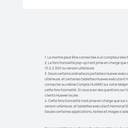
1. La montre peut être connectée à un compteur élect
2. La fonctionnalité pop-up n'est prise en charge que
13.0.2.300 ou version ultérieure.
3. Seuls certains ordinateurs portables Huawei exéc
ultérieure, et certaines tablettes Huawei exécutant H
connecter au même Compte HUAWEI sur votre téléphone, 
cette fonctionnalité. Si vous avez des questions sur l'
clients Huawei locale.
4. Cette fonctionnalité n’est prise en charge que sur
version ultérieure, et tablettes exécutant HarmonyOS
Seules certaines applications, textes et images s'ada