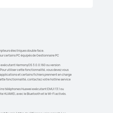
puis collez-les, transférez-
agez-les par lots sur vos
connectés avec une facilité
4
le.
mpteurs électriques double face.
t sur certains PC équipés de Gestionnaire PC
ei exécutant HarmonyOS 3.0.0.160 ou version
our utiliser cette fonctionnalité, vous devez vous
applications et certains fichiers prennent en charge
cette fonctionnalité, contactez votre hotline service
rtains téléphones Huawei exécutant EMUI 13.1 ou
e HUAWEI, avec le Bluetooth et le Wi-Fi activés.