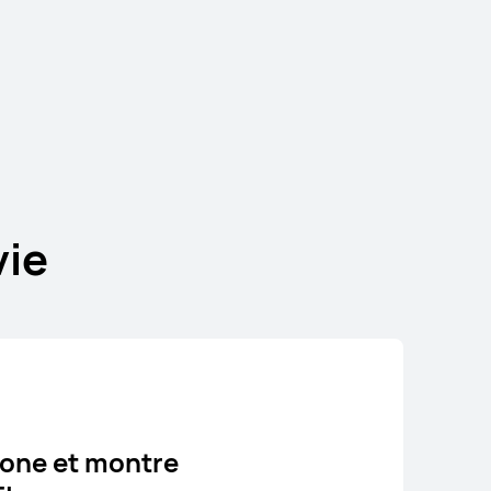
AWEI nova 13
En savoir plus
vie
one et montre