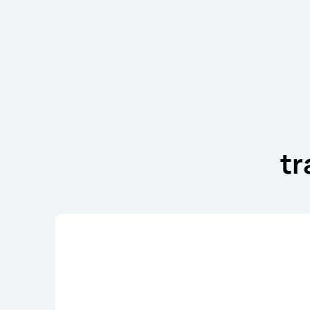
HUAWEI nova 1
En savoir plus
tr