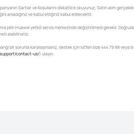
anyanın Şartlar ve Koşullarını dikkatlice okuyunuz, Satın alım gerçekle
ğini anladığınız ve kabul ettiğiniz kabul edilecektir.
onra pilin Huawei yetkili servis merkezinde değiştirilmesi gerekir. Doğ
ti alabilirsiniz.
angi bir sorunla karşılaşırsanız, destek için lütfen bize 444 79 88 veya b
/support/contact-us/
) ulaşın.