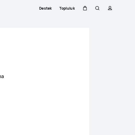
Destek
Topluluk
Sepeti
Araştır
profili
ma