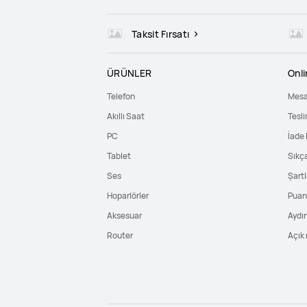
Taksit Fırsatı
ÜRÜNLER
Onl
Telefon
Mesa
Akıllı Saat
Tesli
PC
İade 
Tablet
Sıkç
Ses
Şartl
Hoparlörler
Puan 
Aksesuar
Aydı
Router
Açık 