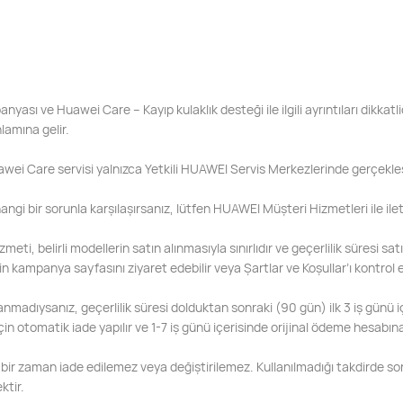
yası ve Huawei Care – Kayıp kulaklık desteği ile ilgili ayrıntıları dikkat
lamına gelir.
ei Care servisi yalnızca Yetkili HUAWEI Servis Merkezlerinde gerçekleşti
angi bir sorunla karşılaşırsanız, lütfen HUAWEI Müşteri Hizmetleri ile ile
zmeti, belirli modellerin satın alınmasıyla sınırlıdır ve geçerlilik süresi s
n kampanya sayfasını ziyaret edebilir veya Şartlar ve Koşullar’ı kontrol ed
anmadıysanız, geçerlilik süresi dolduktan sonraki (90 gün) ilk 3 iş günü 
için otomatik iade yapılır ve 1-7 iş günü içerisinde orijinal ödeme hesabına 
hiçbir zaman iade edilemez veya değiştirilemez. Kullanılmadığı takdirde s
ktir.