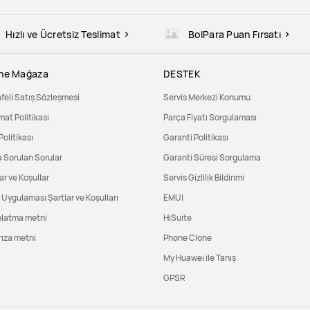
Hızlı ve Ücretsiz Teslimat
BolPara Puan Fırsatı
ine Mağaza
DESTEK
feli Satış Sözleşmesi
Servis Merkezi Konumu
mat Politikası
Parça Fiyatı Sorgulaması
Politikası
Garanti Politikası
a Sorulan Sorular
Garanti Süresi Sorgulama
ar ve Koşullar
Servis Gizlilik Bildirimi
Uygulaması Şartlar ve Koşulları
EMUI
nlatma metni
HiSuite
rıza metni
Phone Clone
My Huawei ile Tanış
GPSR