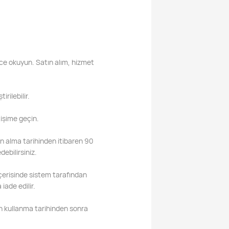
lice okuyun. Satın alım, hizmet
rilebilir.
tişime geçin.
atın alma tarihinden itibaren 90
ebilirsiniz.
içerisinde sistem tarafından
iade edilir.
on kullanma tarihinden sonra