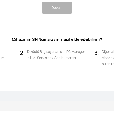
Devam
Cihazımın SN Numarasını nasıl elde edebilirim?
2.
3.
Dizüstü Bilgisayarlar için: PC Manager
Diğer ci
rum <
< Hızlı Servisler < Seri Numarası
cihazın
bulabilir