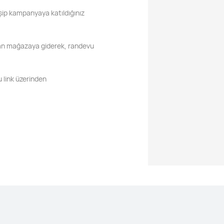
şip kampanyaya katıldığınız
rudan mağazaya giderek, randevu
u link üzerinden