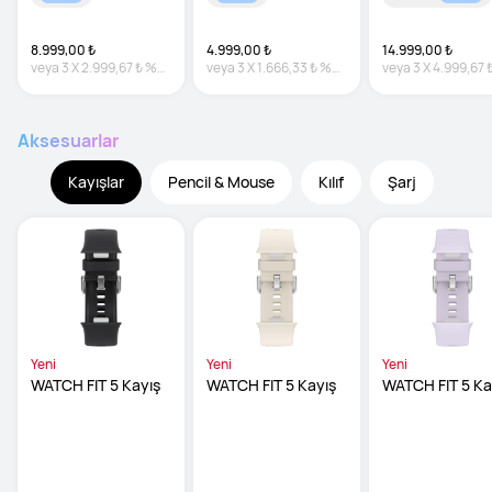
8.999,00 ₺
4.999,00 ₺
14.999,00 ₺
veya
3
X
2.999,67 ₺
%0
veya
3
X
1.666,33 ₺
%0
veya
3
X
4.999,67 
faiz
faiz
faiz
Aksesuarlar
Kayışlar
Pencil & Mouse
Kılıf
Şarj
Yeni
Yeni
Yeni
WATCH FIT 5 Kayış
WATCH FIT 5 Kayış
WATCH FIT 5 Ka