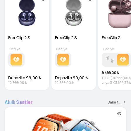
FreeClip 2 S
FreeClip 2 S
FreeClip 2
Hediye
Hediye
Hediye
9.499,00 ₺
Depozito 99,00 ₺
Depozito 99,00 ₺
(TESF)
10.999,00 ₺
12.999,00 ₺
12.999,00 ₺
veya
3
X
3.166,33 ₺
faiz
Akıllı Saatler
Daha fazlası