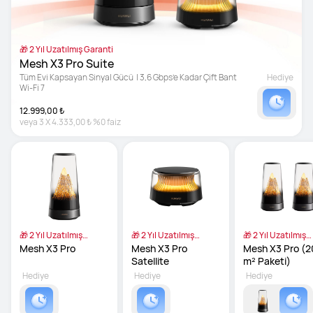
🎁 2 Yıl Uzatılmış Garanti
Mesh X3 Pro Suite
Tüm Evi Kapsayan Sinyal Gücü  | 3,6 Gbps’e Kadar Çift Bant 
Hediye
Wi-Fi 7
12.999,00 ₺
veya
3
X
4.333,00 ₺
%0 faiz
🎁 2 Yıl Uzatılmış
🎁 2 Yıl Uzatılmış
🎁 2 Yıl Uzatılmış
Garanti
Garanti
Garanti
Mesh X3 Pro
Mesh X3 Pro 
Mesh X3 Pro (2
Satellite
m² Paketi)
Hediye
Hediye
Hediye