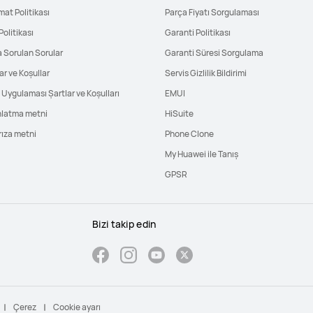
mat Politikası
Parça Fiyatı Sorgulaması
Politikası
Garanti Politikası
a Sorulan Sorular
Garanti Süresi Sorgulama
ar ve Koşullar
Servis Gizlilik Bildirimi
Uygulaması Şartlar ve Koşulları
EMUI
nlatma metni
HiSuite
rıza metni
Phone Clone
My Huawei ile Tanış
GPSR
Bizi takip edin
Çerez
Cookie ayarı