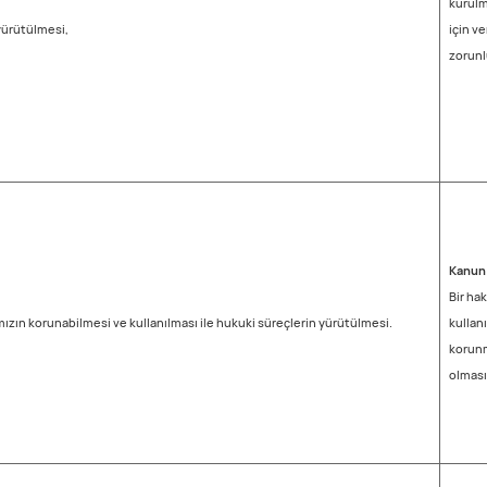
kurulm
 yürütülmesi,
için v
zorunl
Kanun 
Bir hak
ızın korunabilmesi ve kullanılması ile hukuki süreçlerin yürütülmesi.
kullan
korunm
olması