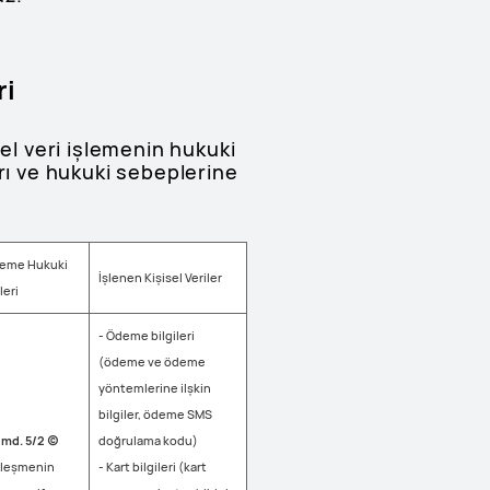
ri
sel veri işlemenin hukuki
rı ve hukuki sebeplerine
şleme Hukuki
İşlenen Kişisel Veriler
eri
- Ödeme bilgileri
(ödeme ve ödeme
yöntemlerine ilşkin
bilgiler, ödeme SMS
md. 5/2 (c)
doğrulama kodu)
zleşmenin
- Kart bilgileri (kart