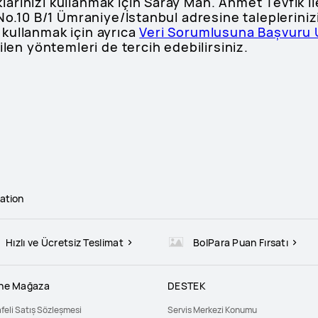
rınızı kullanmak için Saray Mah. Ahmet Tevfik İle
No.10 B/1 Ümraniye/İstanbul adresine talepleriniz
zı kullanmak için ayrıca
Veri Sorumlusuna Başvuru U
tilen yöntemleri de tercih edebilirsiniz.
ation
Hızlı ve Ücretsiz Teslimat
BolPara Puan Fırsatı
ine Mağaza
DESTEK
feli Satış Sözleşmesi
Servis Merkezi Konumu