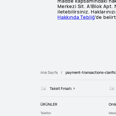
madde kapsamındaki hakla
Merkezi Sit. A1Blok Apt. 
iletebilirsiniz. Haklarını
Hakkında Tebliğ
’de belir
Ana Sayfa
payment-transactions-clarific
Taksit Fırsatı
ÜRÜNLER
Onl
Telefon
Mesa