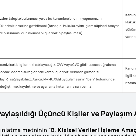
Kanun 
imizden talepte bulunması ya da bu kurumlara bildirim yapmamızın
Hukuk
lerimizin yerine getirilmesi (örneğin, hukuka aykırı işlem şüphesi taşıyan
yüküml
te bulunması durumunda bilgilerinizin paylaşılması).
yerine
derseniz kart bilgilerinizi saklayacağız. CVV veya CVC gibi hassas doğrulama
Kanun 
onraki ödeme süreçlerinde kart bilgilerinizi yeniden girmenizi
İlgili k
laylığı sağlayabiliriz. Ayrıca, My HUAWEI uygulamasının "ben" bölümünde,
rızası
, değiştirme, kaydetme ve ayarlama imkanlarına sahipsiniz.
 Paylaşıldığı Üçüncü Kişiler ve Paylaşım
ydınlatma metninin “
B. Kişisel Verileri İşleme Ama