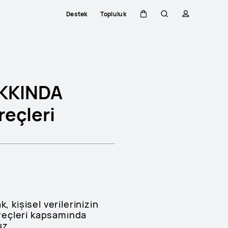
Destek
Topluluk
Sepeti
Araştır
profili
AKKINDA
eçleri
k, kişisel verilerinizin
reçleri kapsamında
uz.