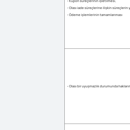
- Kupon süreçlerinin işletilmesi,
- Olası iade süreçlerine ilişkin süreçlerin
- Ödeme işlemlerinin tamamlanması
- Olası bir uyuşmazlık durumunda haklarım