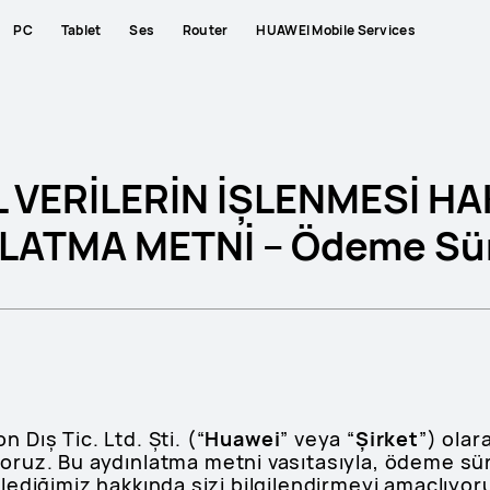
PC
Tablet
Ses
Router
HUAWEI Mobile Services
L VERİLERİN İŞLENMESİ H
LATMA METNİ – Ödeme Sür
Dış Tic. Ltd. Şti. (“
Huawei
” veya “
Şirket
”) olara
ruz. Bu aydınlatma metni vasıtasıyla, ödeme sü
 işlediğimiz hakkında sizi bilgilendirmeyi amaçlıyor