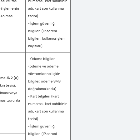
ası ve ifası
numarası, kart sahibinin
eri işlemenin
adı, kart son kullanma
u olması
tarihi)
- İşlem güvenliği
bilgileri (IP adresi
bilgileri, kullanıcı işlem
kayıtları)
- Ödeme bilgileri
(ödeme ve ödeme
yöntemlerine ilşkin
md. 5/2 (e)
bilgiler, ödeme SMS
kın tesisi,
doğrulama kodu)
ılması veya
- Kart bilgileri (kart
ası zorunlu
numarası, kart sahibinin
adı, kart son kullanma
tarihi)
- İşlem güvenliği
bilgileri (IP adresi