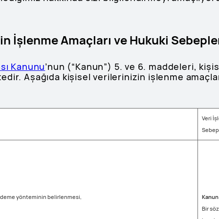
izin İşlenme Amaçları ve Hukuki Sebeple
ası Kanunu
’nun (“Kanun”) 5. ve 6. maddeleri, kişi
dir. Aşağıda kişisel verilerinizin işlenme amaçla
Veri İ
Sebepl
n ödeme yönteminin belirlenmesi,
Kanun 
Bir sö