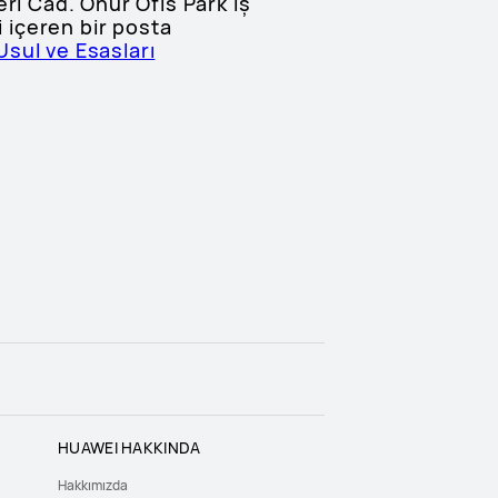
ri Cad. Onur Ofis Park İş
i içeren bir posta
sul ve Esasları
HUAWEI HAKKINDA
Hakkımızda