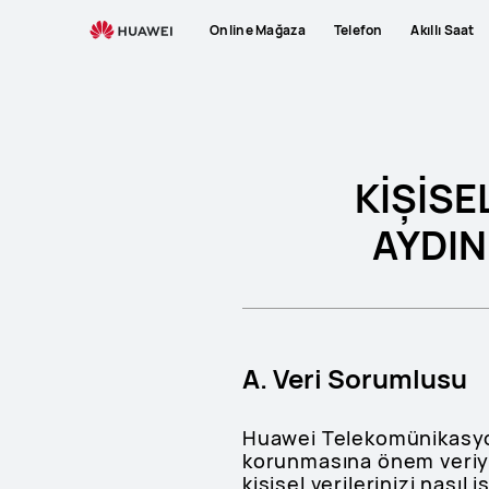
payment-
Online Mağaza
Telefon
Akıllı Saat
transactions-
clarification
KİŞİSE
AYDIN
A. Veri Sorumlusu
Huawei Telekomünikasyon 
korunmasına önem veriyo
kişisel verilerinizi nasıl