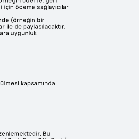
(örneğin ödeme, geri
 için ödeme sağlayıcılar
inde (örneğin bir
r ile de paylaşılacaktır.
llara uygunluk
rütülmesi kapsamında
düzenlemektedir. Bu