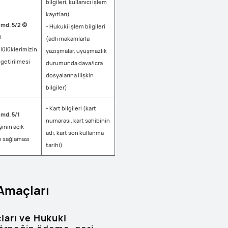
bilgileri, kullanıcı işlem
kayıtları)
md. 5/2 (c)
- Hukuki işlem bilgileri
i
(adli makamlarla
ülüklerimizin
yazışmalar, uyuşmazlık
 getirilmesi
durumunda dava/icra
dosyalarına ilişkin
bilgiler)
- Kart bilgileri (kart
md. 5/1
numarası, kart sahibinin
işinin açık
adı, kart son kullanma
nı sağlaması
tarihi)
 Amaçları
çları ve Hukuki