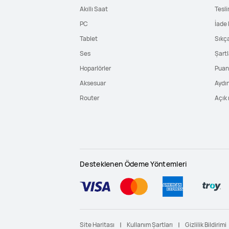
Akıllı Saat
Tesli
PC
İade 
Tablet
Sıkç
Ses
Şartl
Hoparlörler
Puan 
Aksesuar
Aydı
Router
Açık 
Desteklenen Ödeme Yöntemleri
Site Haritası
Kullanım Şartları
Gizlilik Bildirimi