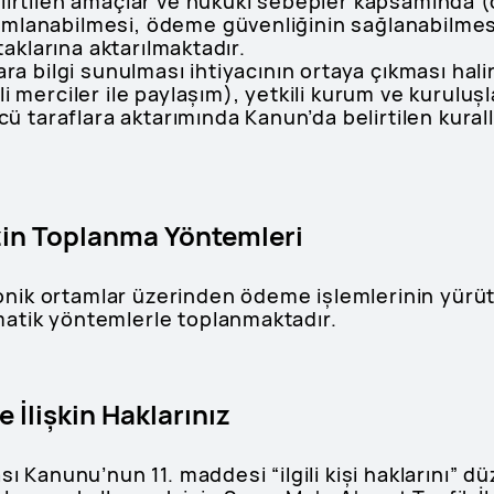
elirtilen amaçlar ve hukuki sebepler kapsamında 
mlanabilmesi, ödeme güvenliğinin sağlanabilmesi
rtaklarına aktarılmaktadır.
ara bilgi sunulması ihtiyacının ortaya çıkması hal
 merciler ile paylaşım), yetkili kurum ve kuruluşla
ncü taraflara aktarımında Kanun’da belirtilen kura
nizin Toplanma Yöntemleri
ktronik ortamlar üzerinden ödeme işlemlerinin yü
atik yöntemlerle toplanmaktadır.
ze İlişkin Haklarınız
sı Kanunu’nun 11. maddesi “ilgili kişi haklarını” 